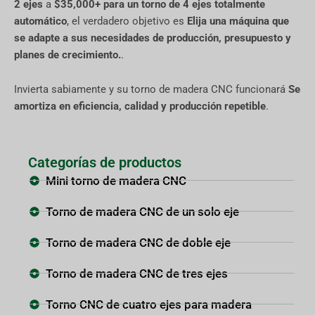
2 ejes
a
$35,000+ para un torno de 4 ejes totalmente
automático
, el verdadero objetivo es
Elija una máquina que
se adapte a sus necesidades de producción, presupuesto y
planes de crecimiento.
.
Invierta sabiamente y su torno de madera CNC funcionará
Se
amortiza en eficiencia, calidad y producción repetible
.
Categorías de productos
Mini torno de madera CNC
Torno de madera CNC de un solo eje
Torno de madera CNC de doble eje
Torno de madera CNC de tres ejes
Torno CNC de cuatro ejes para madera