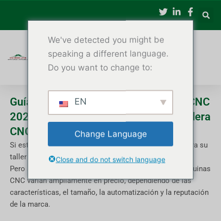
Saltar
al
contenido
We've detected you might be
speaking a different language.
Do you want to change to:
Guía de precios de tornos de madera CNC
EN
2025: ¿Cuánto cuesta un torno de madera
CNC?
Change Language
Si está planeando comprar un torno de madera CNC para su
taller o fábrica, el costo suele ser la primera pregunta.
Close and do not switch language
Pero a diferencia de las herramientas estándar, las máquinas
CNC varían ampliamente en precio, dependiendo de las
características, el tamaño, la automatización y la reputación
de la marca.