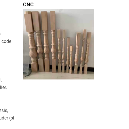
CNC
s
e code
t
ier.
sis,
der (si