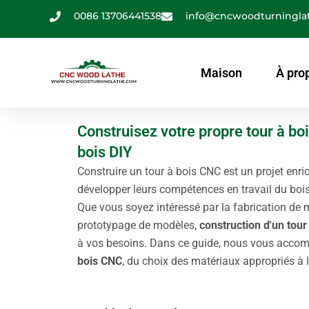
Aller
0086 13706441538
info@cncwoodturningla
au
contenu
Maison
À pro
Construisez votre propre tour à bo
bois DIY
Construire un tour à bois CNC est un projet enri
développer leurs compétences en travail du bois
Que vous soyez intéressé par la fabrication de m
prototypage de modèles,
construction d'un tour
à vos besoins. Dans ce guide, nous vous acco
bois CNC
, du choix des matériaux appropriés 