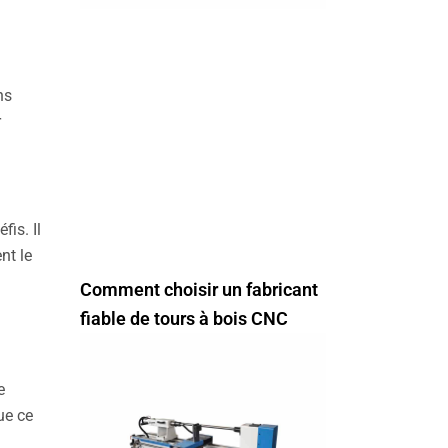
ns
r
fis. Il
nt le
Comment choisir un fabricant
fiable de tours à bois CNC
e
e ce