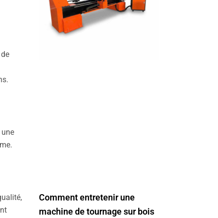
 de
ns.
t une
ème.
Comment entretenir une
ualité,
nt
machine de tournage sur bois