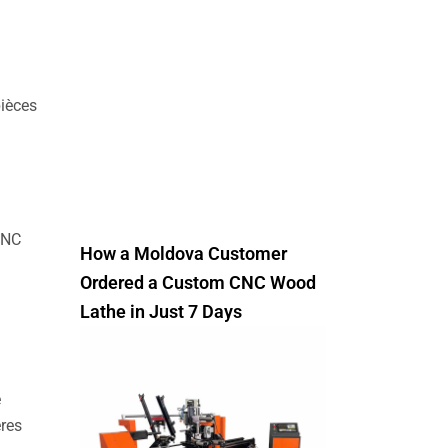
pièces
CNC
How a Moldova Customer
Ordered a Custom CNC Wood
Lathe in Just 7 Days
e
ères