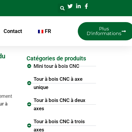
Plus
Contact
FR
D'informations
du
Catégories de produits
Mini tour à bois CNC
Tour à bois CNC à axe
unique
tement
Tour à bois CNC à deux
ur à
axes
Tour à bois CNC à trois
axes