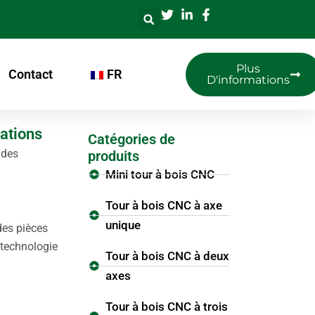
Plus
Contact
FR
D'informations
cations
Catégories de
 des
produits
Mini tour à bois CNC
Tour à bois CNC à axe
unique
es pièces
 technologie
Tour à bois CNC à deux
axes
Tour à bois CNC à trois