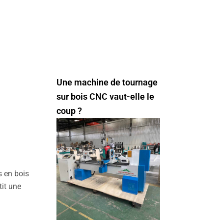
Une machine de tournage
sur bois CNC vaut-elle le
coup ?
s en bois
it une