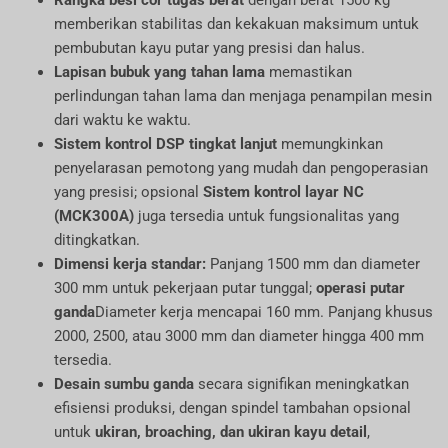
Rangka besi cor tugas berat
dengan berat 1500 kg
memberikan stabilitas dan kekakuan maksimum untuk
pembubutan kayu putar yang presisi dan halus.
Lapisan bubuk yang tahan lama
memastikan
perlindungan tahan lama dan menjaga penampilan mesin
dari waktu ke waktu.
Sistem kontrol DSP tingkat lanjut
memungkinkan
penyelarasan pemotong yang mudah dan pengoperasian
yang presisi; opsional
Sistem kontrol layar NC
(MCK300A)
juga tersedia untuk fungsionalitas yang
ditingkatkan.
Dimensi kerja standar:
Panjang 1500 mm dan diameter
300 mm untuk pekerjaan putar tunggal;
operasi putar
ganda
Diameter kerja mencapai 160 mm. Panjang khusus
2000, 2500, atau 3000 mm dan diameter hingga 400 mm
tersedia.
Desain sumbu ganda
secara signifikan meningkatkan
efisiensi produksi, dengan spindel tambahan opsional
untuk
ukiran, broaching, dan ukiran kayu detail
,