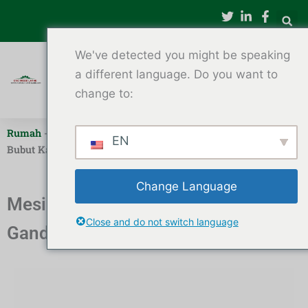
Lewati
ke
konten
We've detected you might be speaking
a different language. Do you want to
change to:
Rumah
-
Mesin Bubut Kayu CNC Sumbu Ganda
-
Mesin
EN
Bubut Kayu CNC Sumbu Ganda CT 1516 Dijual
Change Language
Mesin Bubut Kayu CNC Sumbu
Close and do not switch language
Ganda CT 1516 Dijual