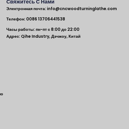
Свяжитесь С Нами
Электронная почта:
info@cncwoodturninglathe.com
Телефон: 0086 13706441538
Часы работы: пн-пт с 8:00 до 22:00
Адрес: Qihe Industry, Дэчжоу, Китай
по