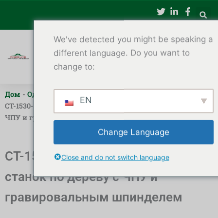
Перейти
к
содержимому
We've detected you might be speaking a
different language. Do you want to
change to:
Дом
-
Одноосевой токарный станок по дереву с ЧПУ
-
EN
CT-1530-4S Одноосевой токарный станок по дереву с
ЧПУ и гравировальным шпинделем
Change Language
CT-1530-4S Одноосевой токарный
Close and do not switch language
станок по дереву с ЧПУ и
гравировальным шпинделем