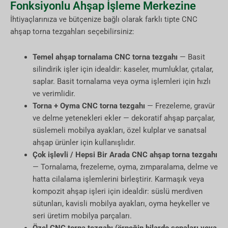
Fonksiyonlu Ahşap İşleme Merkezine
İhtiyaçlarınıza ve bütçenize bağlı olarak farklı tipte CNC
ahşap torna tezgahları seçebilirsiniz:
Temel ahşap tornalama CNC torna tezgahı
— Basit
silindirik işler için idealdir: kaseler, mumluklar, çıtalar,
saplar. Basit tornalama veya oyma işlemleri için hızlı
ve verimlidir.
Torna + Oyma CNC torna tezgahı
— Frezeleme, gravür
ve delme yetenekleri ekler — dekoratif ahşap parçalar,
süslemeli mobilya ayakları, özel kulplar ve sanatsal
ahşap ürünler için kullanışlıdır.
Çok işlevli / Hepsi Bir Arada CNC ahşap torna tezgahı
— Tornalama, frezeleme, oyma, zımparalama, delme ve
hatta cilalama işlemlerini birleştirir. Karmaşık veya
kompozit ahşap işleri için idealdir: süslü merdiven
sütunları, kavisli mobilya ayakları, oyma heykeller ve
seri üretim mobilya parçaları.
Özel CNC torna tezgahı (örneğin bilardo sopaları veya