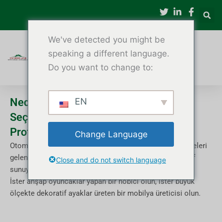
İçeriğe
atla
We've detected you might be
speaking a different language.
Do you want to change to:
Neden CNC Ahşap Torna Makinesi
EN
Seçmelisiniz: Kendin Yap Hobisinden
Profesyonel Atölyeye
Change Language
Otomatik ağaç işleme çağında, CNC ahşap torna makineleri
geleneksel manuel torna tezgahlarına güçlü bir alternatif
Close and do not switch language
sunuyor
İster ahşap oyuncaklar yapan bir hobici olun, ister büyük
ölçekte dekoratif ayaklar üreten bir mobilya üreticisi olun.