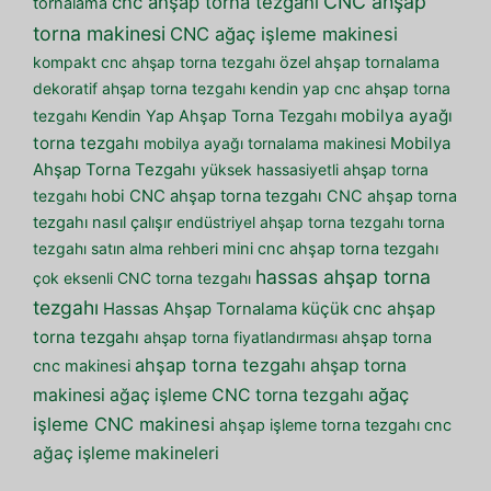
CNC ahşap
cnc ahşap torna tezgahı
tornalama
torna makinesi
CNC ağaç işleme makinesi
kompakt cnc ahşap torna tezgahı
özel ahşap tornalama
dekoratif ahşap torna tezgahı
kendin yap cnc ahşap torna
mobilya ayağı
tezgahı
Kendin Yap Ahşap Torna Tezgahı
torna tezgahı
mobilya ayağı tornalama makinesi
Mobilya
Ahşap Torna Tezgahı
yüksek hassasiyetli ahşap torna
tezgahı
hobi CNC ahşap torna tezgahı
CNC ahşap torna
tezgahı nasıl çalışır
endüstriyel ahşap torna tezgahı
torna
tezgahı satın alma rehberi
mini cnc ahşap torna tezgahı
hassas ahşap torna
çok eksenli CNC torna tezgahı
tezgahı
küçük cnc ahşap
Hassas Ahşap Tornalama
torna tezgahı
ahşap torna fiyatlandırması
ahşap torna
ahşap torna tezgahı
ahşap torna
cnc makinesi
ağaç
makinesi
ağaç işleme CNC torna tezgahı
işleme CNC makinesi
ahşap işleme torna tezgahı cnc
ağaç işleme makineleri