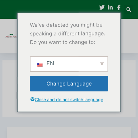
Slaan
oor
na
We've detected you might be
inhoud
speaking a different language.
Do you want to change to:
EN
Drie-as CNC-
Change Language
houtdraaibank
Close and do not switch language