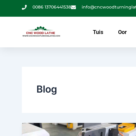
Slaan
0086 13706441538
info@cncwoodturningla
oor
na
inhoud
Tuis
Oor
Blog