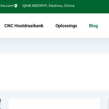
the.com
QIHE-BEDRYF, Dezhou, China
CNC Houtdraaibank
Oplossings
Blog