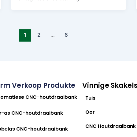
1
2
…
6
rm Verkoop Produkte
Vinnige Skakel
tomatiese CNC-houtdraaibank
Tuis
Oor
e-as CNC-houtdraaibank
CNC Houtdraaibank
bbelas CNC-houtdraaibank