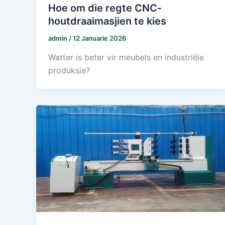
Hoe om die regte CNC-
houtdraaimasjien te kies
admin
/
12 Januarie 2026
Watter is beter vir meubels en industriële
produksie?