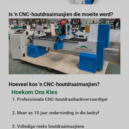
Is 'n CNC-houtdraaimasjien die moeite werd?
Hoeveel kos 'n CNC-houtdraaimasjien?
Hoekom Ons Kies
1. Professionele CNC-houtdraaibankvervaardiger
2. Meer as 10 jaar ondervinding in die bedryf
3. Volledige reeks houtdraaimasjiene