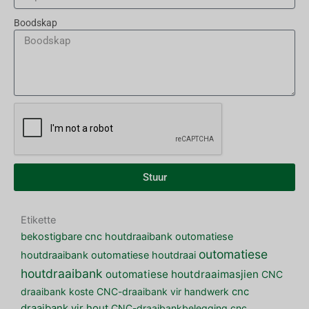
Boodskap
Stuur
Etikette
bekostigbare cnc houtdraaibank
outomatiese
outomatiese
houtdraaibank
outomatiese houtdraai
houtdraaibank
outomatiese houtdraaimasjien
CNC
draaibank koste
CNC-draaibank vir handwerk
cnc
draaibank vir hout
CNC-draaibankbelegging
cnc