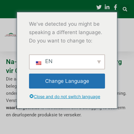
Slaan
oor
na
We've detected you might be
inhoud
speaking a different language.
Do you want to change to:
Na-verkope ondersteuning en waarborg
EN
vir CNC-houtdraaibanke
Die aankoop van 'n CNC-houtdraaibank is 'n beduidende
Change Language
belegging. Selfs die hoogste gehalte masjiene benodig
onderhoud, af en toe herstelwerk en tegniese ondersteuning.
Close and do not switch language
Verstaan 'n vervaardiger se
na-verkope diens en
waarborgbeleide
is noodsaaklik om u belegging te beskerm
en deurlopende produksie te verseker.