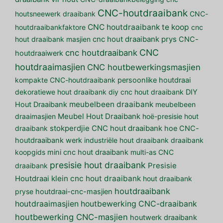
CNC-houtdraaibank
houtsneewerk draaibank
CNC-
CNC houtdraaibank te koop
houtdraaibankfaktore
cnc
hout draaibank masjien
cnc hout draaibank prys
CNC-
CNC
cnc houtdraaibank
houtdraaiwerk
houtdraaimasjien
CNC houtbewerkingsmasjien
kompakte CNC-houtdraaibank
persoonlike houtdraai
dekoratiewe hout draaibank
diy cnc hout draaibank
DIY
meubelbeen draaibank
Hout Draaibank
meubelbeen
draaimasjien
Meubel Hout Draaibank
hoë-presisie hout
draaibank
stokperdjie CNC hout draaibank
hoe CNC-
houtdraaibank werk
industriële hout draaibank
draaibank
koopgids
mini cnc hout draaibank
multi-as CNC
presisie hout draaibank
draaibank
Presisie
klein cnc hout draaibank
Houtdraai
hout draaibank
houtdraaibank
pryse
houtdraai-cnc-masjien
houtdraaimasjien
houtbewerking CNC-draaibank
houtbewerking CNC-masjien
houtwerk draaibank