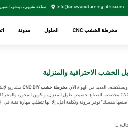
info@cncwoodturninglathe.com
صناعة تشيهي، ديتشو، الصين
مخرطة الخشب CNC
الحلول
مدونة
ات
 ويستكشف العديد من الهواة الآن
مخرطة خشب CNC DIY
مشاريع لإنشا
خراطة آلية خاصة بهم. يتيح تصميم مخرطة خشب CNC مخصصة للصناع تخصيص طول المغزل، وتكوين المحور، وا
صنعها بنفسك" توفر مرونة وتكلفة أقل، إلا أنها تتطلب مهارة فنية في ال