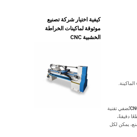
كيفية اختيار شركة تصنيع
موثوقة لماكينات الخراطة
الخشبية CNC
لماكينة.
تُضفي تقنية
 مثيل لهما في خراطة الخشب. من إنتاج مضارب البيسبول إلى تصنيع الأثاث، تضمن أتمتة CNC قطعًا دقيقةً،
صنع، يمكن لكل