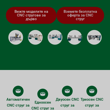
Вижте моделите на
Вземете безплатна
CNC стругове за
оферта за CNC
дърво
струг
Автоматичен
Двуосен CNC
Триосен CNC
Едноосен
CNC струг за
струг за
струг за
CNC струг за