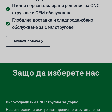
Пълни персонализирани решения за CNC
стругове и OEM обслужване
Глобална доставка и следпродажбено
обслужване за CNC стругове
Научете повече
Защо да изберете нас
Високопрецизни CNC стругове за дърво
Нашите машини осигуряват прецизно струговане на