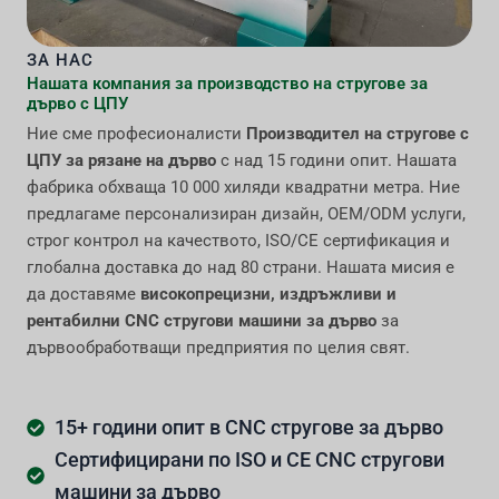
ЗА НАС
Нашата компания за производство на стругове за
дърво с ЦПУ
Ние сме професионалисти
Производител на стругове с
ЦПУ за рязане на дърво
с над 15 години опит. Нашата
фабрика обхваща 10 000 хиляди квадратни метра. Ние
предлагаме персонализиран дизайн, OEM/ODM услуги,
строг контрол на качеството, ISO/CE сертификация и
глобална доставка до над 80 страни. Нашата мисия е
да доставяме
високопрецизни, издръжливи и
рентабилни CNC стругови машини за дърво
за
дървообработващи предприятия по целия свят.
15+ години опит в CNC стругове за дърво
Сертифицирани по ISO и CE CNC стругови
машини за дърво