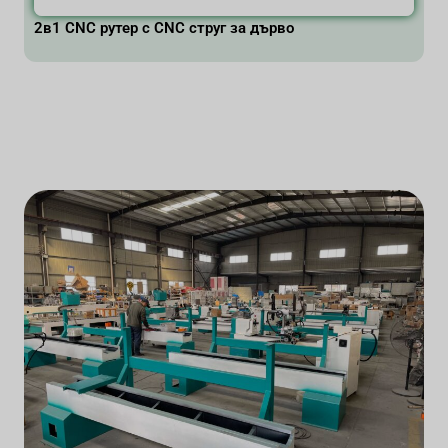
2в1 CNC рутер с CNC струг за дърво