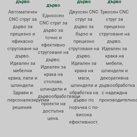
дърво
дърво
дърво
дърво
Автоматичен
Двуосен CNC
Триосен CNC
Едноосен
CNC струг за
струг за
струг за
CNC струг за
дърво за
дърво за
прецизно
дърво за
прецизно и
бързо и
струговане на
точно и
ефикасно
прецизно
дърво.
ефективно
струговане на
струговане на
Идеален за
струговане на
дърво.
дърво.
крака на
дърво.
Идеален за
Идеален за
мебели,
Идеален за
мебелни
крака на
шпиндели и
крака на
крака, лапи и
маси,
декоративна
столове,
шпиндели.
шпиндели и
дървообработка
шпиндели и
Здрави и
обработка на
с надеждна
дървообработващи
персонализируеми
дърво по
производителнос
проекти на
решения.
поръчка с по-
достъпна
висока
цена.
ефективност.