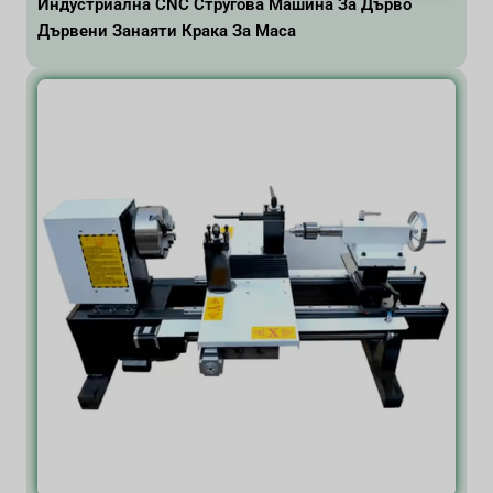
Индустриална CNC Стругова Машина За Дърво
Дървени Занаяти Крака За Маса