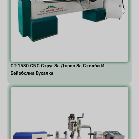
CT-1530 CNC Струг За Дърво За Стълби И
Бейзболна Бухалка