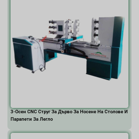
3-Осен CNC Струг За Дърво За Носене На Столове И
Парапети За Легло