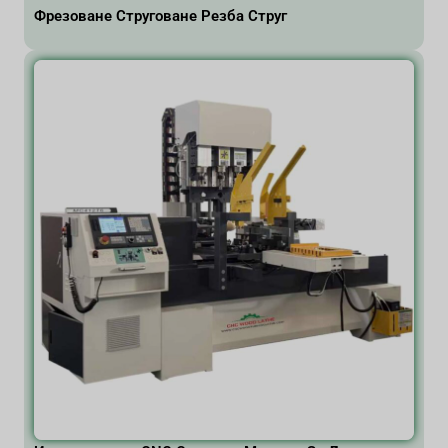
Фрезоване Струговане Резба Струг