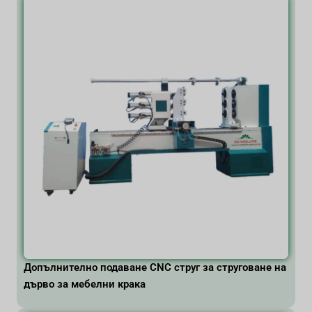
Допълнително подаване CNC струг за струговане на
дърво за мебелни крака