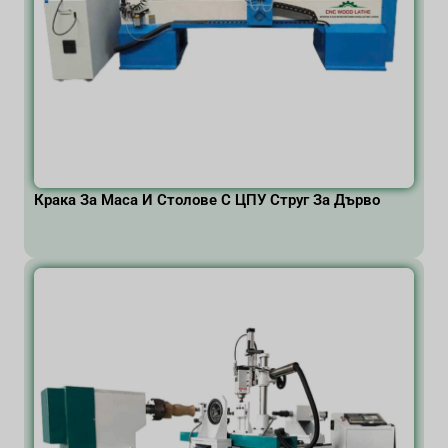
Крака За Маса И Столове С ЦПУ Струг За Дърво