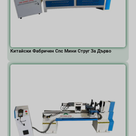
Китайски Фабричен Cnc Мини Струг За Дърво