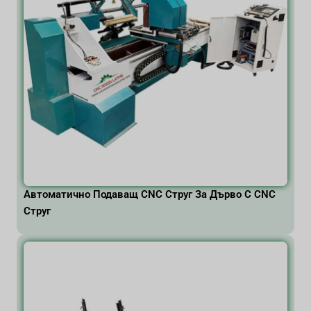
Автоматично Подаващ CNC Струг За Дърво С CNC
Струг