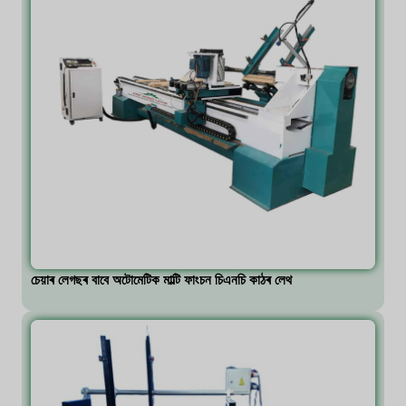
চেয়াৰ লেগছৰ বাবে অটোমেটিক মাল্টি ফাংচন চিএনচি কাঠৰ লেথ