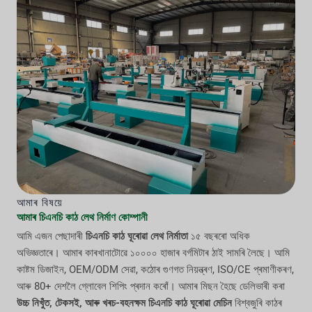
আমাৰ বিষয়ে
আমাৰ চিএনচি কাঠ লেথ নিৰ্মাণ কোম্পানী
আমি এজন পেছাদাৰী
চিএনচি কাঠ ঘূৰোৱা লেথ নিৰ্মাতা
১৫ বছৰৰো অধিক
অভিজ্ঞতাৰে। আমাৰ কাৰখানাটোৱে ১০০০০ হাজাৰ বৰ্গমিটাৰ ঠাই সামৰি লৈছে। আমি
কাষ্টম ডিজাইন, OEM/ODM সেৱা, কঠোৰ গুণগত নিয়ন্ত্ৰণ, ISO/CE প্ৰমাণীকৰণ,
আৰু 80+ দেশলৈ গ্লোবেল শিপিং প্ৰদান কৰোঁ। আমাৰ মিছন হৈছে ডেলিভাৰী কৰা
উচ্চ নিখুঁত, টেকসই, আৰু খৰচ-বহনক্ষম চিএনচি কাঠ ঘূৰোৱা মেচিন
বিশ্বজুৰি কাঠৰ