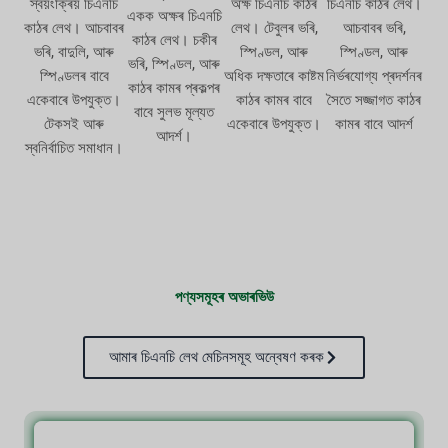
স্বয়ংক্ৰিয় চিএনচি
অক্ষ চিএনচি কাঠৰ
চিএনচি কাঠৰ লেথ।
একক অক্ষৰ চিএনচি
কাঠৰ লেথ। আচবাবৰ
লেথ। টেবুলৰ ভৰি,
আচবাবৰ ভৰি,
কাঠৰ লেথ। চকীৰ
ভৰি, বাদুলি, আৰু
স্পিণ্ডল, আৰু
স্পিণ্ডল, আৰু
ভৰি, স্পিণ্ডল, আৰু
স্পিণ্ডলৰ বাবে
অধিক দক্ষতাৰে কাষ্টম
নিৰ্ভৰযোগ্য প্ৰদৰ্শনৰ
কাঠৰ কামৰ প্ৰকল্পৰ
একেবাৰে উপযুক্ত।
কাঠৰ কামৰ বাবে
সৈতে সজ্জাগত কাঠৰ
বাবে সুলভ মূল্যত
টেকসই আৰু
একেবাৰে উপযুক্ত।
কামৰ বাবে আদৰ্শ
আদৰ্শ।
স্বনিৰ্বাচিত সমাধান।
পণ্যসমূহৰ অভাৰভিউ
আমাৰ চিএনচি লেথ মেচিনসমূহ অন্বেষণ কৰক