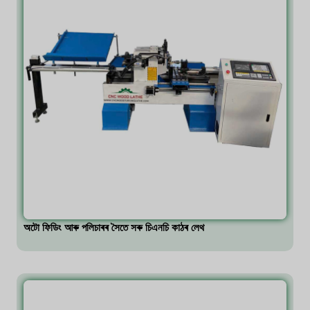
অটো ফিডিং আৰু পলিচাৰৰ সৈতে সৰু চিএনচি কাঠৰ লেথ