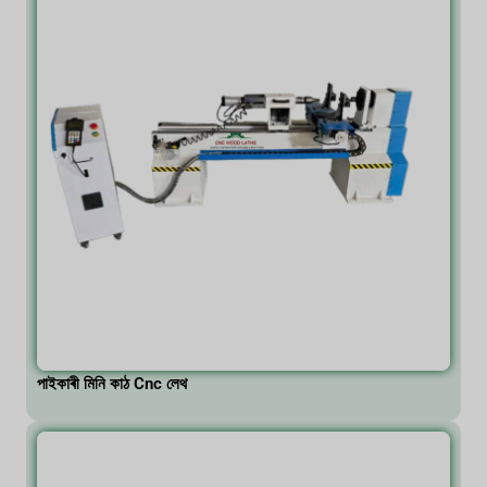
পাইকাৰী মিনি কাঠ Cnc লেথ