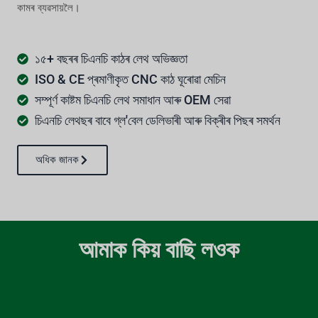
কামৰ ব্যৱসায়লৈ।
১৫+ বছৰৰ চিএনচি কাঠৰ লেথ অভিজ্ঞতা
ISO & CE প্ৰমাণীকৃত CNC কাঠ ঘূৰোৱা মেচিন
সম্পূৰ্ণ কাষ্টম চিএনচি লেথ সমাধান আৰু OEM সেৱা
চিএনচি লেথছৰ বাবে গ্ল'বেল ডেলিভাৰী আৰু বিক্ৰীৰ পিছৰ সমৰ্থন
অধিক জানক
আমাক কিয় বাছি লওক