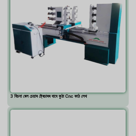
3 বিচনা ৰেল চেয়াৰ ষ্ট্ৰেচাৰৰ বাবে কুঠা Cnc কাঠ লেথ