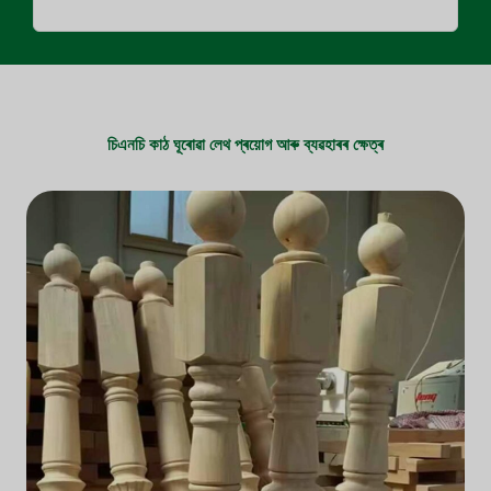
চিএনচি কাঠ ঘূৰোৱা লেথ প্ৰয়োগ আৰু ব্যৱহাৰৰ ক্ষেত্ৰ