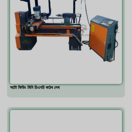
অটো ফিডিং মিনি চিএনচি কাঠৰ লেথ