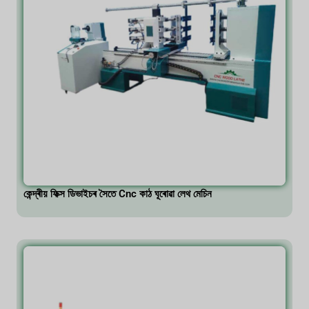
কেন্দ্ৰীয় ফিক্স ডিভাইচৰ সৈতে Cnc কাঠ ঘূৰোৱা লেথ মেচিন