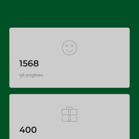
1568
সুখী ক্লায়েন্টসকল
400