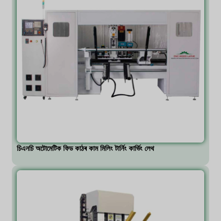
চিএনচি অটোমেটিক ফিড কাঠৰ কাম মিলিং টাৰ্নিং কাৰ্ভিং লেথ