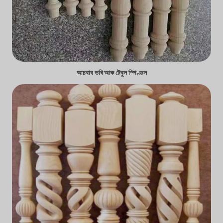
আচবাব ভৰি আৰু টেবুল স্পিণ্ডল