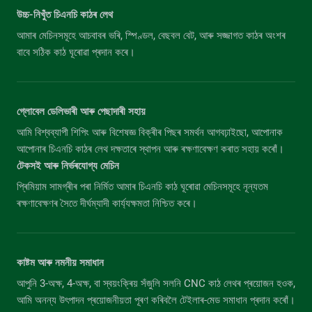
উচ্চ-নিখুঁত চিএনচি কাঠৰ লেথ
আমাৰ মেচিনসমূহে আচবাবৰ ভৰি, স্পিণ্ডল, বেছবল বেট, আৰু সজ্জাগত কাঠৰ অংশৰ
বাবে সঠিক কাঠ ঘূৰোৱা প্ৰদান কৰে।
গ্লোবেল ডেলিভাৰী আৰু পেছাদাৰী সহায়
আমি বিশ্বব্যাপী শিপিং আৰু বিশেষজ্ঞ বিক্ৰীৰ পিছৰ সমৰ্থন আগবঢ়াইছো, আপোনাক
আপোনাৰ চিএনচি কাঠৰ লেথ দক্ষতাৰে স্থাপন আৰু ৰক্ষণাবেক্ষণ কৰাত সহায় কৰোঁ।
টেকসই আৰু নিৰ্ভৰযোগ্য মেচিন
প্ৰিমিয়াম সামগ্ৰীৰ পৰা নিৰ্মিত আমাৰ চিএনচি কাঠ ঘূৰোৱা মেচিনসমূহে নূন্যতম
ৰক্ষণাবেক্ষণৰ সৈতে দীৰ্ঘম্যাদী কাৰ্য্যক্ষমতা নিশ্চিত কৰে।
কাষ্টম আৰু নমনীয় সমাধান
আপুনি 3-অক্ষ, 4-অক্ষ, বা স্বয়ংক্ৰিয় সঁজুলি সলনি CNC কাঠ লেথৰ প্ৰয়োজন হওক,
আমি অনন্য উৎপাদন প্ৰয়োজনীয়তা পূৰণ কৰিবলৈ টেইলাৰ-মেড সমাধান প্ৰদান কৰোঁ।