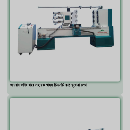
আচবাব ভৰিৰ বাবে সহায়ক খাদ্য চিএনচি কাঠ ঘূৰোৱা লেথ