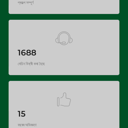
প্ৰকল্প সম্পূৰ্ণ
1688
মেচিন বিক্ৰী কৰা হৈছে
15
বছৰৰ অভিজ্ঞতা