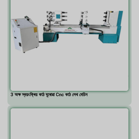
3 অক্ষ স্বয়ংক্ৰিয় কাঠ ঘূৰোৱা Cnc কাঠ লেথ মেচিন