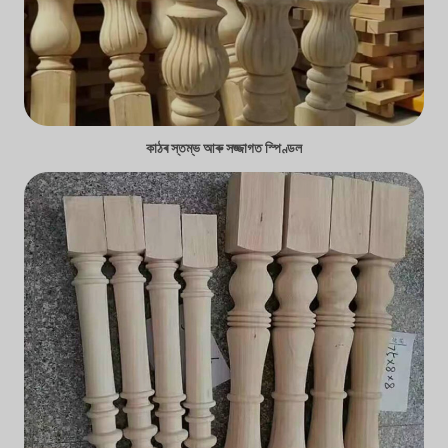
কাঠৰ স্তম্ভ আৰু সজ্জাগত স্পিণ্ডল