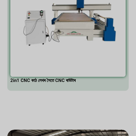
2in1 CNC কাঠ লেথৰ সৈতে CNC ৰাউটাৰ