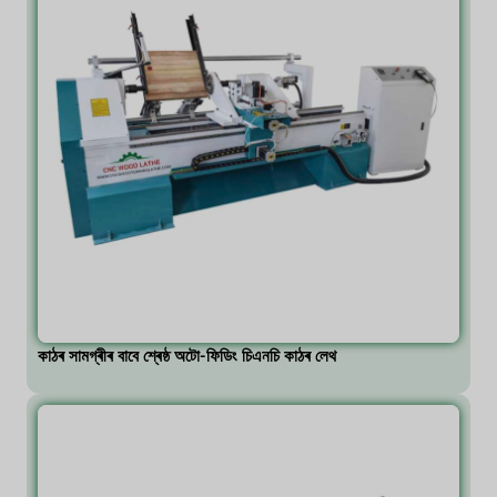
কাঠৰ সামগ্ৰীৰ বাবে শ্ৰেষ্ঠ অটো-ফিডিং চিএনচি কাঠৰ লেথ