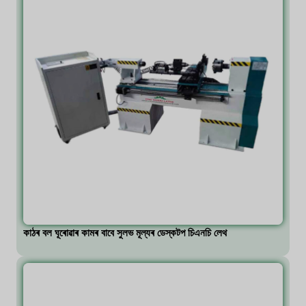
কাঠৰ বল ঘূৰোৱাৰ কামৰ বাবে সুলভ মূল্যৰ ডেস্কটপ চিএনচি লেথ