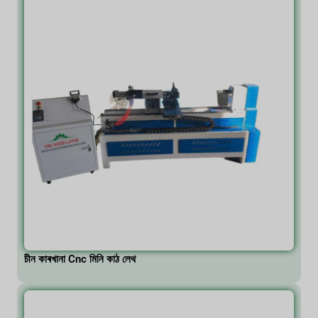
চীন কাৰখানা Cnc মিনি কাঠ লেথ