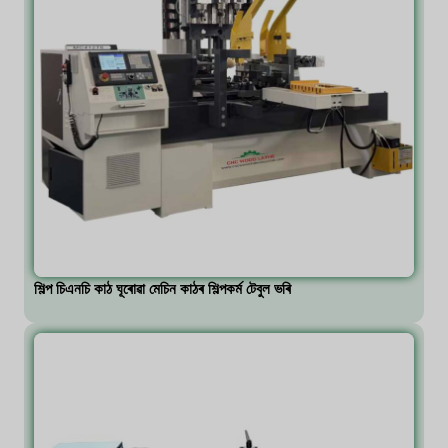
শিল্প চিএনচি কাঠ ঘূৰোৱা মেচিন কাঠৰ শিল্পকৰ্ম টেবুল ভৰি