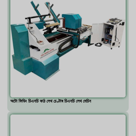
অটো ফিডিং চিএনচি কাঠ লেথ চেণ্টাৰ চিএনচি লেথ মেচিন