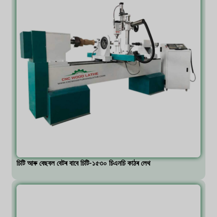
চিটি আৰু বেছবল বেটৰ বাবে চিটি-১৫৩০ চিএনচি কাঠৰ লেথ