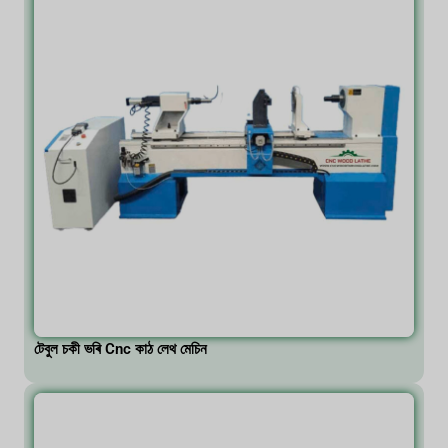
টেবুল চকী ভৰি Cnc কাঠ লেথ মেচিন