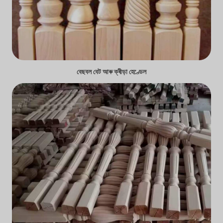
বেছবল বেট আৰু ক্ৰীড়া হেণ্ডেল