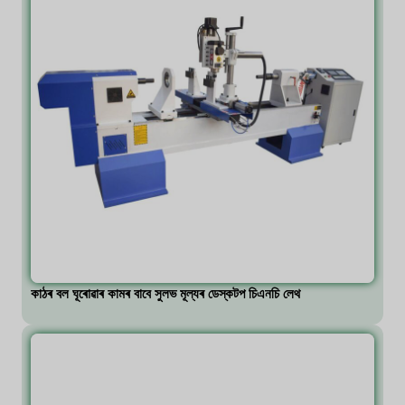
কাঠৰ বল ঘূৰোৱাৰ কামৰ বাবে সুলভ মূল্যৰ ডেস্কটপ চিএনচি লেথ