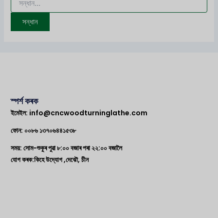
স্পৰ্শ কৰক
ইমেইল:
info@cncwoodturninglathe.com
ফোন: ০০৮৬ ১৩৭০৬৪৪১৫৩৮
সময়: সোম-শুকুৰ পুৱা ৮:০০ বজাৰ পৰা ২২:০০ বজালৈ
যোগ কৰক:কিহে উদ্যোগ ,দেঝৌ, চীন