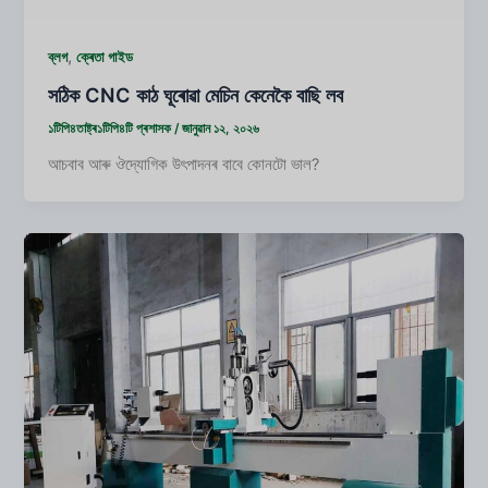
,
ব্লগ
ক্ৰেতা গাইড
সঠিক CNC কাঠ ঘূৰোৱা মেচিন কেনেকৈ বাছি লব
১টিপি৪তাষ্ট্ৰ১টিপি৪টি
প্ৰশাসক
/
জানুৱান ১২, ২০২৬
আচবাব আৰু ঔদ্যোগিক উৎপাদনৰ বাবে কোনটো ভাল?