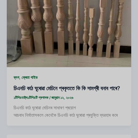
,
ব্লগ
ক্ৰেতা গাইড
চিএনচি কাঠ ঘূৰোৱা মেচিনে প্ৰকৃততে কি কি সামগ্ৰী বনাব পাৰে?
১টিপি৪তাষ্ট্ৰ১টিপি৪টি
প্ৰশাসক
/
জানুৱান ১২, ২০২৬
চিএনচি কাঠ ঘূৰোৱা মেচিনৰ সাধাৰণ প্ৰয়োগ
আচবাব নিৰ্মাতাসকলে কেনেকৈ চিএনচি কাঠ ঘূৰোৱা প্ৰযুক্তি ব্যৱহাৰ কৰে