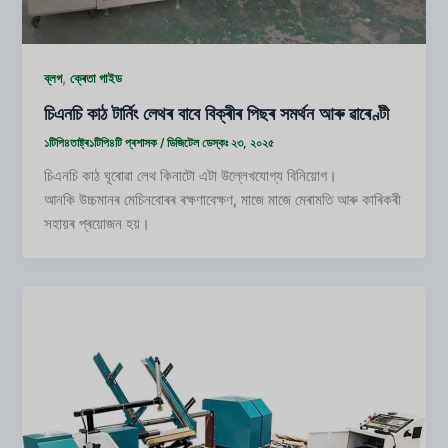
,
ব্লগ
ক্ৰেতা গাইড
চিএনচি কাঠ টাৰ্নিং লেথৰ বাবে বিক্ৰীৰ পিছৰ সমৰ্থন আৰু ৱাৰেণ্টী
১টিপি৪তাষ্ট্ৰ১টিপি৪টি
প্ৰশাসক
/
ডিজিটেল ডেস্কঃ ২৩, ২০২৫
চিএনচি কাঠ ঘূৰোৱা লেথ কিনাটো এটা উল্লেখযোগ্য বিনিয়োগ।
আনকি উচ্চমানৰ মেচিনবোৰৰ ৰক্ষণাবেক্ষণ, মাজে মাজে মেৰামতি আৰু কাৰিকৰী
সহায়ৰ প্ৰয়োজন হয়।