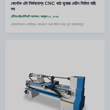
কেনেকৈ এটা নিৰ্ভৰযোগ্য CNC কাঠ ঘূৰোৱা মেচিন নিৰ্মাতা বাছি
লব
১টিপি৪তাষ্ট্ৰ১টিপি৪টি
প্ৰশাসক
/
জানুৱান ১২, ২০২৬
ক্ৰেতাসকলে কেতিয়াও আওকাণ কৰা উচিত নহয় মূল কাৰকসমূহ