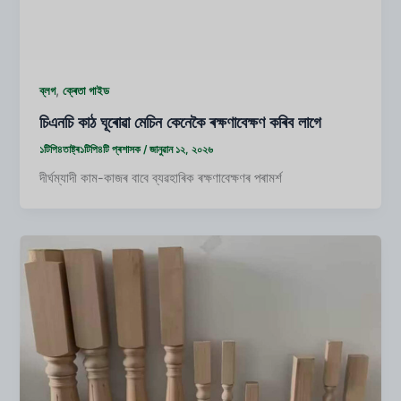
,
ব্লগ
ক্ৰেতা গাইড
চিএনচি কাঠ ঘূৰোৱা মেচিন কেনেকৈ ৰক্ষণাবেক্ষণ কৰিব লাগে
১টিপি৪তাষ্ট্ৰ১টিপি৪টি
প্ৰশাসক
/
জানুৱান ১২, ২০২৬
দীৰ্ঘম্যাদী কাম-কাজৰ বাবে ব্যৱহাৰিক ৰক্ষণাবেক্ষণৰ পৰামৰ্শ