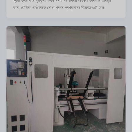
স্বয়ংক্ৰিয় কাঠ প্ৰক্ৰিয়াকৰণ সমাধানৰ ওপৰত গৱেষণা কৰিবলৈ আৰম্ভ
কৰে, তেতিয়া তেওঁলোকে সোধা প্ৰথম প্ৰশ্নবোৰৰ ভিতৰত এটা হ'ল: