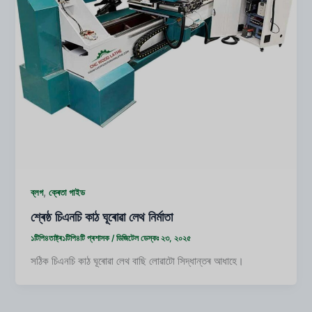
,
ব্লগ
ক্ৰেতা গাইড
শ্ৰেষ্ঠ চিএনচি কাঠ ঘূৰোৱা লেথ নিৰ্মাতা
১টিপি৪তাষ্ট্ৰ১টিপি৪টি
প্ৰশাসক
/
ডিজিটেল ডেস্কঃ ২৩, ২০২৫
সঠিক চিএনচি কাঠ ঘূৰোৱা লেথ বাছি লোৱাটো সিদ্ধান্তৰ আধাহে।