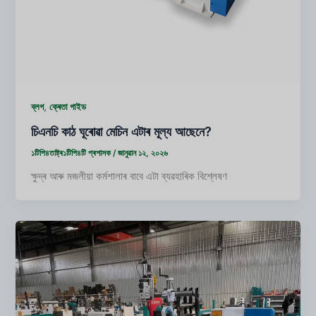
,
ব্লগ
ক্ৰেতা গাইড
চিএনচি কাঠ ঘূৰোৱা মেচিন এটাৰ মূল্য আছেনে?
১টিপি৪তাষ্ট্ৰ১টিপি৪টি
প্ৰশাসক
/
জানুৱান ১২, ২০২৬
ক্ষুদ্ৰ আৰু মজলীয়া কৰ্মশালাৰ বাবে এটা ব্যৱহাৰিক বিশ্লেষণ