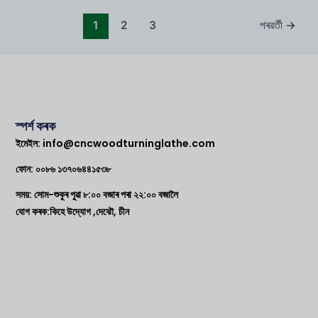
1
2
3
পৰৱৰ্তী
→
স্পৰ্শ কৰক
ইমেইল:
info@cncwoodturninglathe.com
ফোন: ০০৮৬ ১৩৭০৬৪৪১৫৩৮
সময়: সোম-শুকুৰ পুৱা ৮:০০ বজাৰ পৰা ২২:০০ বজালৈ
যোগ কৰক:কিহে উদ্যোগ ,দেঝৌ, চীন