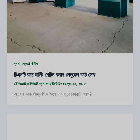
,
ব্লগ
ক্ৰেতা গাইড
চিএনচি কাঠ টাৰ্নিং মেচিন বনাম মেনুৱেল কাঠ লেথ
১টিপি৪তাষ্ট্ৰ১টিপি৪টি
প্ৰশাসক
/
ডিজিটেল ডেস্কঃ ২৬, ২০২৫
আচবাব আৰু ঔদ্যোগিক উৎপাদনৰ বাবে কোনটো ভাল?