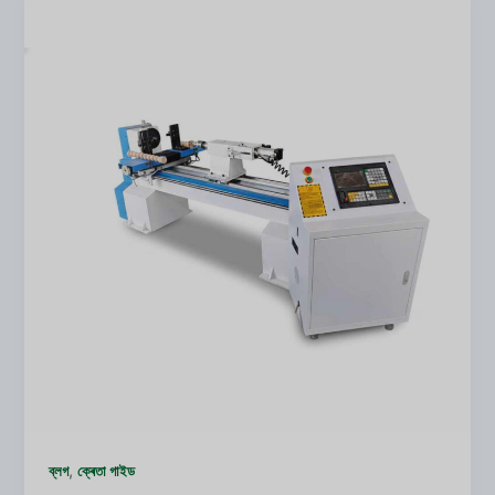
,
ব্লগ
ক্ৰেতা গাইড