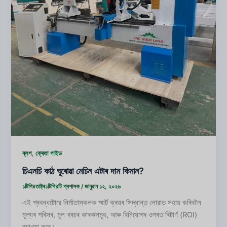
,
ব্লগ
ক্ৰেতা গাইড
চিএনচি কাঠ ঘূৰোৱা মেচিন এটাৰ দাম কিমান?
১টিপি৪তাষ্ট্ৰ১টিপি৪টি
প্ৰশাসক
/
জানুৱান ১২, ২০২৬
এই প্ৰবন্ধটোৱে নিৰ্মাতাসকলক স্মাৰ্ট ক্ৰয়ৰ সিদ্ধান্ত লোৱাত সহায় কৰিবলৈ
মূল্যৰ পৰিসৰ, মূল খৰচৰ কাৰকসমূহ, আৰু বিনিয়োগৰ ওপৰত ৰিটাৰ্ণ (ROI)