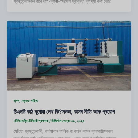
প্ৰস্তুতকাৰকৰ বাবে ধাপ-দ্বাৰা-পদক্ষেপ প্ৰক্ৰিয়া ব্যাখ্যা কৰা হৈছে
,
ব্লগ
ক্ৰেতা গাইড
চিএনচি কাঠ ঘূৰোৱা লেথ কি?সংজ্ঞা, কামৰ নীতি আৰু প্ৰয়োগ
১টিপি৪তাষ্ট্ৰ১টিপি৪টি
প্ৰশাসক
/
ডিজিটেল ডেস্কঃ ২৬, ২০২৫
যেতিয়া প্ৰস্তুতকাৰী, কৰ্মশালাৰ মালিক বা কাঠৰ কামৰ ব্যৱসায়ীসকলে