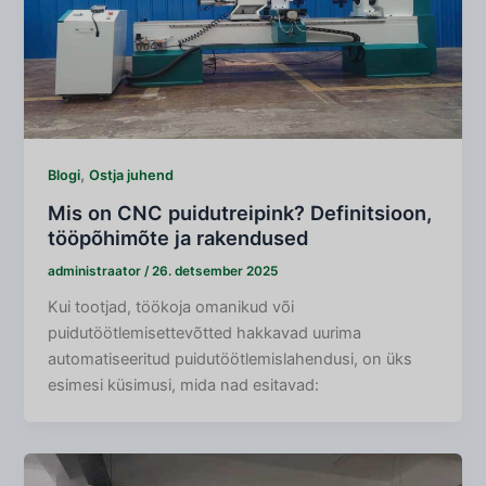
,
Blogi
Ostja juhend
Mis on CNC puidutreipink? Definitsioon,
tööpõhimõte ja rakendused
administraator
/
26. detsember 2025
Kui tootjad, töökoja omanikud või
puidutöötlemisettevõtted hakkavad uurima
automatiseeritud puidutöötlemislahendusi, on üks
esimesi küsimusi, mida nad esitavad: