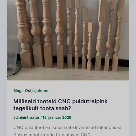
,
Blogi
Ostja juhend
Milliseid tooteid CNC puidutreipink
tegelikult toota saab?
administraator
/
12. jaanuar 2026
CNC puidutöötlemismasinate levinumad rakendused
Kuidas mööblitootjad kasutavad CNC