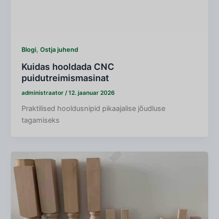
,
Blogi
Ostja juhend
Kuidas hooldada CNC
puidutreimismasinat
administraator
/
12. jaanuar 2026
Praktilised hooldusnipid pikaajalise jõudluse
tagamiseks