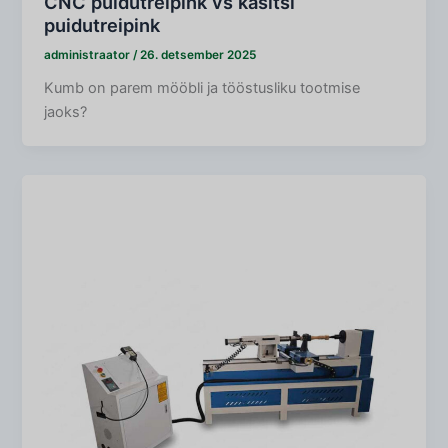
CNC puidutreipink vs käsitsi
puidutreipink
administraator
/
26. detsember 2025
Kumb on parem mööbli ja tööstusliku tootmise
jaoks?