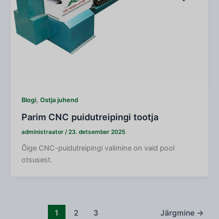
,
Blogi
Ostja juhend
Parim CNC puidutreipingi tootja
administraator
/
23. detsember 2025
Õige CNC-puidutreipingi valimine on vaid pool
otsusest.
1
2
3
Järgmine
→