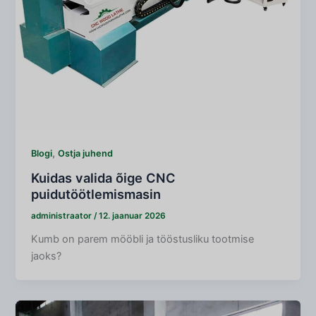
,
Blogi
Ostja juhend
Kuidas valida õige CNC
puidutöötlemismasin
administraator
/
12. jaanuar 2026
Kumb on parem mööbli ja tööstusliku tootmise
jaoks?