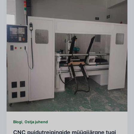
,
Blogi
Ostja juhend
CNC puidutreipingide müügijärgne tugi