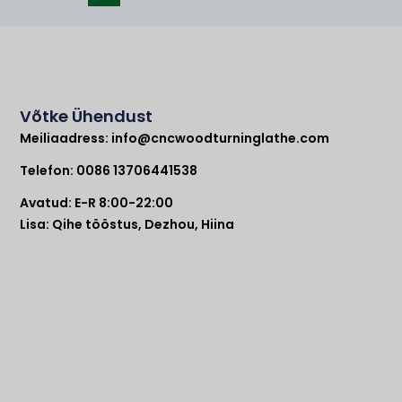
Võtke Ühendust
Meiliaadress:
info@cncwoodturninglathe.com
Telefon: 0086 13706441538
Avatud: E-R 8:00-22:00
Lisa: Qihe tööstus, Dezhou, Hiina