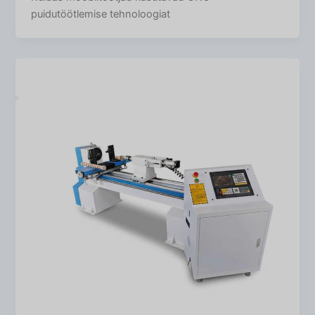
puidutöötlemise tehnoloogiat