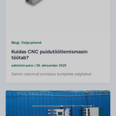
,
Blogi
Ostja juhend
Kuidas CNC puidutöötlemismasin
töötab?
administraator
/
26. detsember 2025
Samm-sammult protsess tootjatele selgitatud