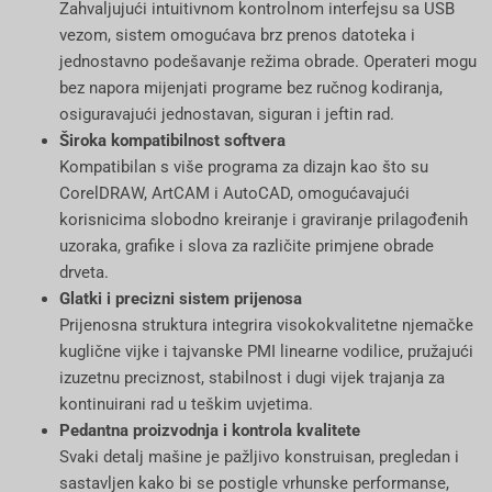
Zahvaljujući intuitivnom kontrolnom interfejsu sa USB
vezom, sistem omogućava brz prenos datoteka i
jednostavno podešavanje režima obrade. Operateri mogu
bez napora mijenjati programe bez ručnog kodiranja,
osiguravajući jednostavan, siguran i jeftin rad.
Široka kompatibilnost softvera
Kompatibilan s više programa za dizajn kao što su
CorelDRAW, ArtCAM i AutoCAD, omogućavajući
korisnicima slobodno kreiranje i graviranje prilagođenih
uzoraka, grafike i slova za različite primjene obrade
drveta.
Glatki i precizni sistem prijenosa
Prijenosna struktura integrira visokokvalitetne njemačke
kuglične vijke i tajvanske PMI linearne vodilice, pružajući
izuzetnu preciznost, stabilnost i dugi vijek trajanja za
kontinuirani rad u teškim uvjetima.
Pedantna proizvodnja i kontrola kvalitete
Svaki detalj mašine je pažljivo konstruisan, pregledan i
sastavljen kako bi se postigle vrhunske performanse,