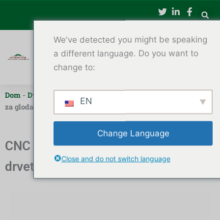
Preskoči
na
sadržaj
We've detected you might be speaking
a different language. Do you want to
change to:
Dom
-
Dvoosni CNC tokarski stroj za drvo
-
CNC tokarski stroj
EN
za glodanje drveta za drvene zanate
Change Language
CNC tokarski stroj za glodanje
Close and do not switch language
drveta za drvene zanate