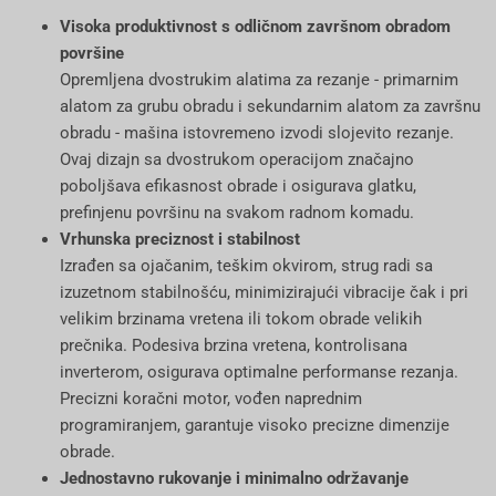
Visoka produktivnost s odličnom završnom obradom
površine
Opremljena dvostrukim alatima za rezanje - primarnim
alatom za grubu obradu i sekundarnim alatom za završnu
obradu - mašina istovremeno izvodi slojevito rezanje.
Ovaj dizajn sa dvostrukom operacijom značajno
poboljšava efikasnost obrade i osigurava glatku,
prefinjenu površinu na svakom radnom komadu.
Vrhunska preciznost i stabilnost
Izrađen sa ojačanim, teškim okvirom, strug radi sa
izuzetnom stabilnošću, minimizirajući vibracije čak i pri
velikim brzinama vretena ili tokom obrade velikih
prečnika. Podesiva brzina vretena, kontrolisana
inverterom, osigurava optimalne performanse rezanja.
Precizni koračni motor, vođen naprednim
programiranjem, garantuje visoko precizne dimenzije
obrade.
Jednostavno rukovanje i minimalno održavanje