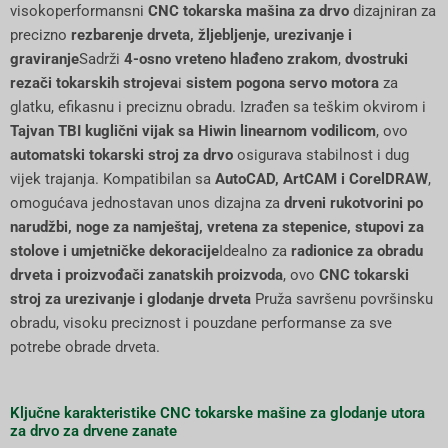
visokoperformansni
CNC tokarska mašina za drvo
dizajniran za
precizno
rezbarenje drveta, žljebljenje, urezivanje i
graviranje
Sadrži
4-osno vreteno hlađeno zrakom
,
dvostruki
rezači tokarskih strojeva
i
sistem pogona servo motora
za
glatku, efikasnu i preciznu obradu. Izrađen sa teškim okvirom i
Tajvan TBI kuglični vijak sa Hiwin linearnom vodilicom
, ovo
automatski tokarski stroj za drvo
osigurava stabilnost i dug
vijek trajanja. Kompatibilan sa
AutoCAD, ArtCAM i CorelDRAW
,
omogućava jednostavan unos dizajna za
drveni rukotvorini po
narudžbi, noge za namještaj, vretena za stepenice, stupovi za
stolove i umjetničke dekoracije
Idealno za
radionice za obradu
drveta i proizvođači zanatskih proizvoda
, ovo
CNC tokarski
stroj za urezivanje i glodanje drveta
Pruža savršenu površinsku
obradu, visoku preciznost i pouzdane performanse za sve
potrebe obrade drveta.
Ključne karakteristike CNC tokarske mašine za glodanje utora
za drvo za drvene zanate