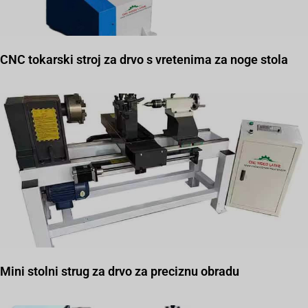
CNC tokarski stroj za drvo s vretenima za noge stola
Mini stolni strug za drvo za preciznu obradu