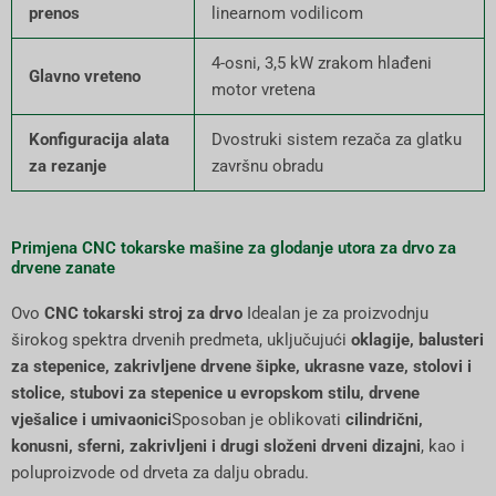
prenos
linearnom vodilicom
4-osni, 3,5 kW zrakom hlađeni
Glavno vreteno
motor vretena
Konfiguracija alata
Dvostruki sistem rezača za glatku
za rezanje
završnu obradu
Primjena CNC tokarske mašine za glodanje utora za drvo za
drvene zanate
Ovo
CNC tokarski stroj za drvo
Idealan je za proizvodnju
širokog spektra drvenih predmeta, uključujući
oklagije, balusteri
za stepenice, zakrivljene drvene šipke, ukrasne vaze, stolovi i
stolice, stubovi za stepenice u evropskom stilu, drvene
vješalice i umivaonici
Sposoban je oblikovati
cilindrični,
konusni, sferni, zakrivljeni i drugi složeni drveni dizajni
, kao i
poluproizvode od drveta za dalju obradu.