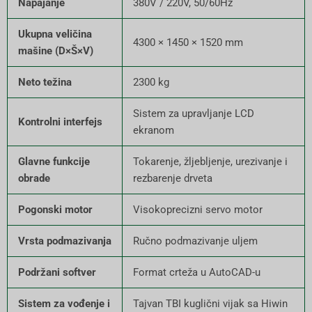
Napajanje
380V / 220V, 50/60Hz
Ukupna veličina
4300 × 1450 × 1520 mm
mašine (D×Š×V)
Neto težina
2300 kg
Sistem za upravljanje LCD
Kontrolni interfejs
ekranom
Glavne funkcije
Tokarenje, žljebljenje, urezivanje i
obrade
rezbarenje drveta
Pogonski motor
Visokoprecizni servo motor
Vrsta podmazivanja
Ručno podmazivanje uljem
Podržani softver
Format crteža u AutoCAD-u
Sistem za vođenje i
Tajvan TBI kuglični vijak sa Hiwin