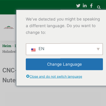
Zum
Inhalt
springen
We've detected you might be speaking
a different language. Do you want to
change to:
Heim
-
Doppelachsige CNC-Holzdrehmaschine
-
CNC-
EN
Holzdrehmaschine zum Nutenfräsen für Holzarbeiten
Change Language
CNC-Holzdrehmaschine zum
Close and do not switch language
Nutenfräsen für Holzarbeiten