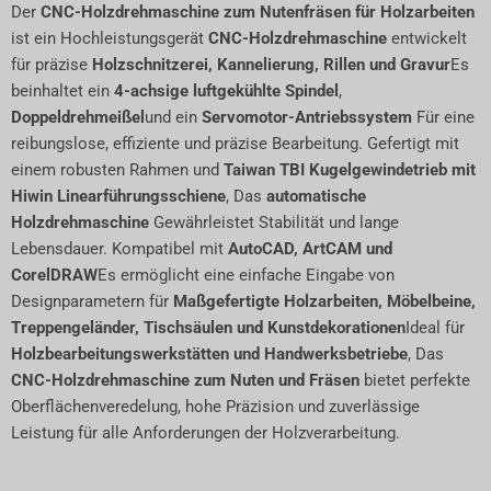
Der
CNC-Holzdrehmaschine zum Nutenfräsen für Holzarbeiten
ist ein Hochleistungsgerät
CNC-Holzdrehmaschine
entwickelt
für präzise
Holzschnitzerei, Kannelierung, Rillen und Gravur
Es
beinhaltet ein
4-achsige luftgekühlte Spindel
,
Doppeldrehmeißel
und ein
Servomotor-Antriebssystem
Für eine
reibungslose, effiziente und präzise Bearbeitung. Gefertigt mit
einem robusten Rahmen und
Taiwan TBI Kugelgewindetrieb mit
Hiwin Linearführungsschiene
, Das
automatische
Holzdrehmaschine
Gewährleistet Stabilität und lange
Lebensdauer. Kompatibel mit
AutoCAD, ArtCAM und
CorelDRAW
Es ermöglicht eine einfache Eingabe von
Designparametern für
Maßgefertigte Holzarbeiten, Möbelbeine,
Treppengeländer, Tischsäulen und Kunstdekorationen
Ideal für
Holzbearbeitungswerkstätten und Handwerksbetriebe
, Das
CNC-Holzdrehmaschine zum Nuten und Fräsen
bietet perfekte
Oberflächenveredelung, hohe Präzision und zuverlässige
Leistung für alle Anforderungen der Holzverarbeitung.