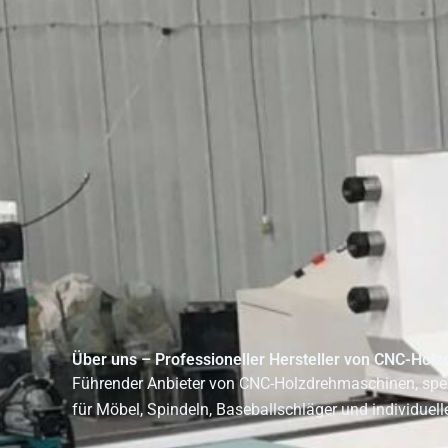
Über uns – Professioneller Hersteller von CNC-Hol
Führender Anbieter von CNC-Holzdrehmaschinen, spez
für Möbel, Spindeln, Baseballschläger und individuel