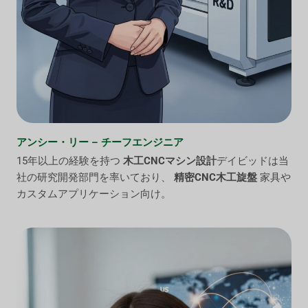
アンシー・リー – チーフエンジニア
15年以上の経験を持つ
木工CNCマシン設計
デイビッドは当
社の研究開発部門を率いており、
精密CNC木工旋盤
家具や
カスタムアプリケーション向け。