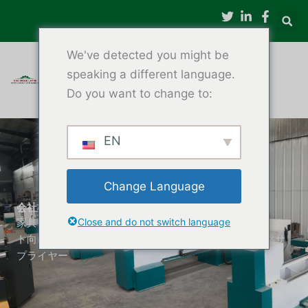
内
容
を
We've detected you might be
ス
キ
speaking a different language.
ッ
Do you want to change to:
プ
EN
Change Language
会社概要 – プロフェッショナルCNC木工旋盤メーカー
Close and do not switch language
家具、スピンドル、野球バット、カスタム木工プロジェク
ト向けの高精度木材旋盤を専門とする大手CNC木工旋盤サ
プライヤー