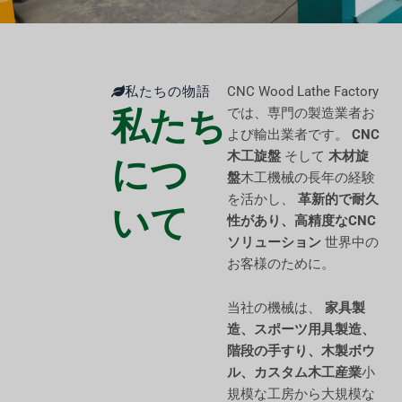
私たちの物語
CNC Wood Lathe Factory
私たち
では、専門の製造業者お
よび輸出業者です。
CNC
木工旋盤
そして
木材旋
につ
盤
木工機械の長年の経験
を活かし、
革新的で耐久
いて
性があり、高精度なCNC
ソリューション
世界中の
お客様のために。
当社の機械は、
家具製
造、スポーツ用具製造、
階段の手すり、木製ボウ
ル、カスタム木工産業
小
規模な工房から大規模な