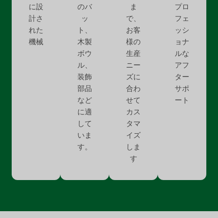
に設
のバ
ま
プロ
計さ
ッ
で、
フェ
れた
ト、
お客
ッシ
機械
木製
様の
ョナ
ボウ
生産
ルな
ル、
ニー
アフ
装飾
ズに
ター
部品
合わ
サポ
など
せて
ート
に適
カス
して
タマ
いま
イズ
す。
しま
す