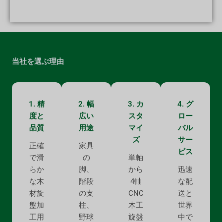
当社を選ぶ理由
1. 精
2. 幅
3. カ
4. グ
度と
広い
スタ
ロー
品質
用途
マイ
バル
ズ
サー
正確
家具
ビス
で滑
の
単軸
らか
脚、
から
迅速
な木
階段
4軸
な配
材旋
の支
CNC
送と
盤加
柱、
木工
世界
工用
野球
旋盤
中で