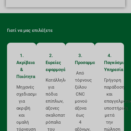
Γιατί να μας επιλέξετε
1.
2.
3.
4.
Ακρίβεια
Ευρείες
Προσαρμογή
Παγκόσμια
&
εφαρμογές
Υπηρεσία
Από
Ποιότητα
Κατάλληλο
τόρνους
Γρήγορη
Μηχανές
για
ξύλου
παράδοση
σχεδιασμένες
πόδια
CNC
και
για
επίπλων,
μονού
επαγγελματι
ακριβή
άξονες
άξονα
υποστήριξη
και
σκαλοπατιών,
έως
μετά
ομαλή
ρόπαλα
4
την
τόρνευση
του
αξόνων,
πώληση