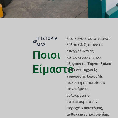
Η ΙΣΤΟΡΊΑ
Στο εργοστάσιο τόρνου
ΜΑΣ
ξύλου CNC, είμαστε
Ποιοι
επαγγελματίας
κατασκευαστής και
εξαγωγέας
Τόρνοι ξύλου
Είμαστε
CNC
και
μηχανές
τόρνευσης ξύλου
Με
πολυετή εμπειρία σε
μηχανήματα
ξυλουργικής,
εστιάζουμε στην
παροχή
καινοτόμες,
ανθεκτικές και υψηλής