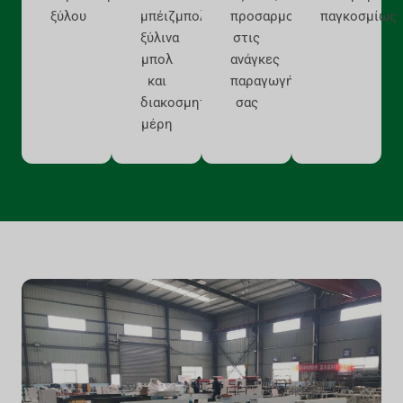
ξύλου
μπέιζμπολ,
προσαρμοσμένοι
παγκοσμίως
ξύλινα
στις
μπολ
ανάγκες
και
παραγωγής
διακοσμητικά
σας
μέρη