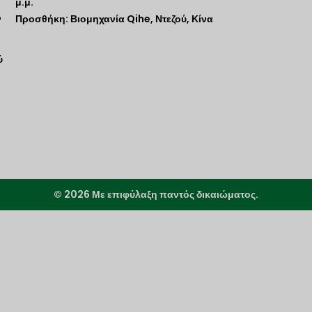
μ.μ.
ο
Προσθήκη: Βιομηχανία Qihe, Ντεζού, Κίνα
ύ
© 2026 Με επιφύλαξη παντός δικαιώματος.