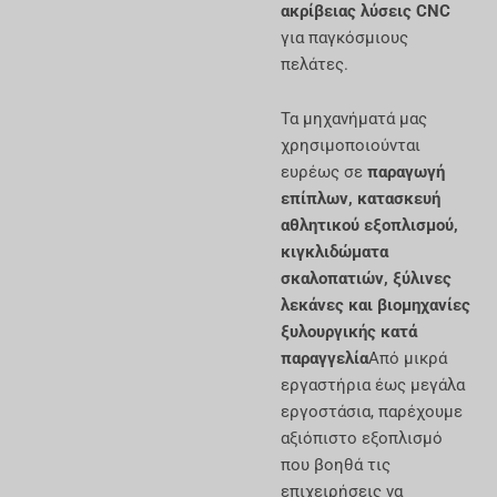
ακρίβειας λύσεις CNC
για παγκόσμιους
πελάτες.
Τα μηχανήματά μας
χρησιμοποιούνται
ευρέως σε
παραγωγή
επίπλων, κατασκευή
αθλητικού εξοπλισμού,
κιγκλιδώματα
σκαλοπατιών, ξύλινες
λεκάνες και βιομηχανίες
ξυλουργικής κατά
παραγγελία
Από μικρά
εργαστήρια έως μεγάλα
εργοστάσια, παρέχουμε
αξιόπιστο εξοπλισμό
που βοηθά τις
επιχειρήσεις να