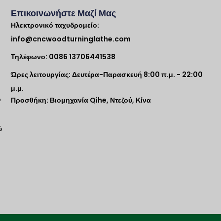
Επικοινωνήστε Μαζί Μας
Ηλεκτρονικό ταχυδρομείο:
info@cncwoodturninglathe.com
Τηλέφωνο: 0086 13706441538
Ώρες λειτουργίας: Δευτέρα-Παρασκευή 8:00 π.μ. - 22:00
μ.μ.
ο
Προσθήκη: Βιομηχανία Qihe, Ντεζού, Κίνα
ύ