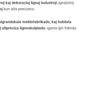
oj kaj dekoraciaj lignaj balustroj
Lignaĵistoj
oj
kun alta precizeco.
malgrandskala meblofabrikado, kaj hobiista
j altpreciza lignoskulptado
, igante ĝin fidinda