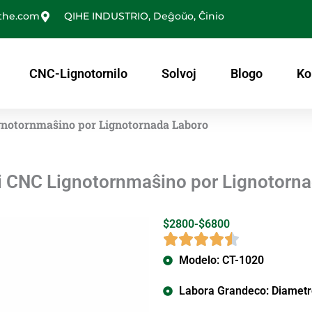
the.com
QIHE INDUSTRIO, Deĝoŭo, Ĉinio
CNC-Lignotornilo
Solvoj
Blogo
Ko
gnotornmaŝino por Lignotornada Laboro
 CNC Lignotornmaŝino por Lignotorn
$2800-$6800
Modelo: CT-1020
Labora Grandeco: Diame