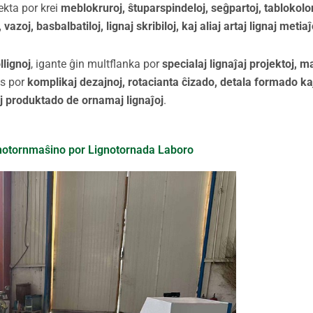
ekta por krei
meblokruroj, ŝtuparspindeloj, seĝpartoj, tablokolon
, vazoj, basbalbatiloj, lignaj skribiloj, kaj aliaj artaj lignaj metiaĵ
llignoj
, igante ĝin multflanka por
specialaj lignaĵaj projektoj, 
s por
komplikaj dezajnoj, rotacianta ĉizado, detala formado ka
j produktado de ornamaj lignaĵoj
.
notornmaŝino por Lignotornada Laboro