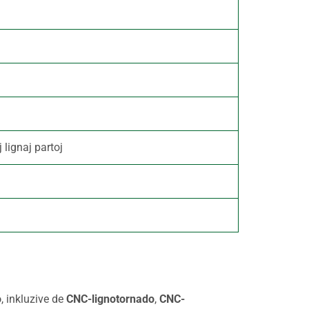
 lignaj partoj
o
, inkluzive de
CNC-lignotornado
,
CNC-