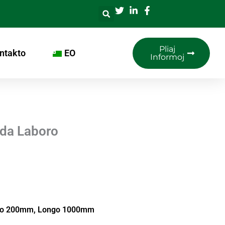
Pliaj
ntakto
EO
Informoj
ada Laboro
tro 200mm, Longo 1000mm