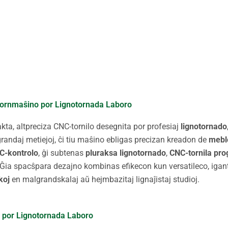
tornmaŝino por Lignotornada Laboro
ta, altpreciza CNC-tornilo desegnita por profesiaj
lignotornado
lgrandaj metiejoj, ĉi tiu maŝino ebligas precizan kreadon de
meblo
C-kontrolo
, ĝi subtenas
pluraksa lignotornado
,
CNC-tornila pr
oj. Ĝia spacŝpara dezajno kombinas efikecon kun versatileco, igan
koj
en malgrandskalaj aŭ hejmbazitaj lignaĵistaj studioj.
o por Lignotornada Laboro