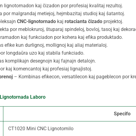
 lignotornadon kaj ĉizadon por profesiaj kvalitaj rezultoj.
a por malgrandaj metiejoj, hejmbazitaj studioj kaj ŝatantoj.
leksajn
CNC-lignotornado
kaj
rotacianta ĉizado
projektoj.
kta por meblokruroj, ŝtuparaj spindeloj, bovloj, tasoj kaj dekorac
ramadon kaj funkciadon por kohera kaj efika produktado.
 efike kun durlignoj, mollignoj kaj aliaj materialoj.
or longdaŭra uzo kaj stabila funkciado.
s komplikajn desegnojn kaj fajnajn detalojn.
or kaj komencantoj kaj profesiaj lignaĵistoj.
prenoj
– Kombinas efikecon, versatilecon kaj pageblecon por kre
 Lignotornada Laboro
Specifo
CT1020 Mini CNC Lignotornilo