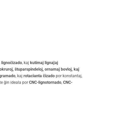
,
lignoĉizado
, kaj
kutimaj lignaĵaj
kruroj, ŝtuparspindeloj, ornamaj bovloj, kaj
ogramado
, kaj
rotacianta ĉizado
por konstantaj,
te ĝin ideala por
CNC-lignotornado
,
CNC-