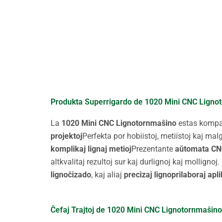
Produkta Superrigardo de 1020 Mini CNC Ligno
La
1020 Mini CNC Lignotornmaŝino
estas kompak
projektoj
Perfekta por hobiistoj, metiistoj kaj ma
komplikaj lignaj metioj
Prezentante
aŭtomata CN
altkvalitaj rezultoj sur kaj durlignoj kaj mollign
lignoĉizado
, kaj aliaj
precizaj lignoprilaboraj apli
Ĉefaj Trajtoj de 1020 Mini CNC Lignotornmaŝin