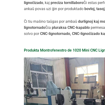
lignoĉizado
, kaj
preciza tornillaboro
Ĝi estas perf
ankaŭ povas uzi ĝin por produktado
bovloj, tasoj
Ĉi tiu maŝino taŭgas por ambaŭ
durlignoj kaj mo
lignotornado
Ĝia
pluraksa CNC-kapablo
permesa
solvo por
CNC-lignotornado, CNC-lignoĉizado ka
Produkta Montrofenestro de 1020 Mini CNC Lig