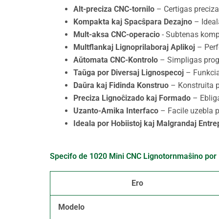
Alt-preciza CNC-tornilo
– Certigas precizan
Kompakta kaj Spacŝpara Dezajno
– Ideal
Mult-aksa CNC-operacio
- Subtenas komp
Multflankaj Lignoprilaboraj Aplikoj
– Perfe
Aŭtomata CNC-Kontrolo
– Simpligas prog
Taŭga por Diversaj Lignospecoj
– Funkcias
Daŭra kaj Fidinda Konstruo
– Konstruita p
Preciza Lignoĉizado kaj Formado
– Ebliga
Uzanto-Amika Interfaco
– Facile uzebla p
Ideala por Hobiistoj kaj Malgrandaj Entre
Specifo de 1020 Mini CNC Lignotornmaŝino por
Ero
Modelo