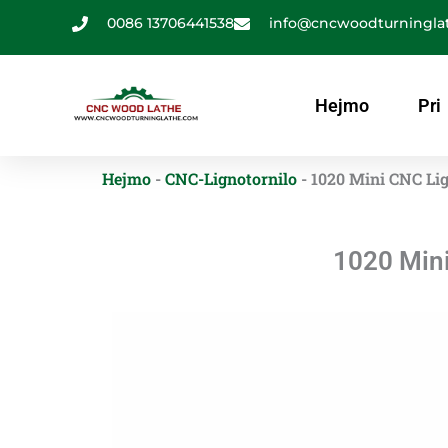
跳
0086 13706441538
info@cncwoodturningla
至
内
容
Hejmo
Pri
Hejmo
-
CNC-Lignotornilo
-
1020 Mini CNC Li
1020 Mini