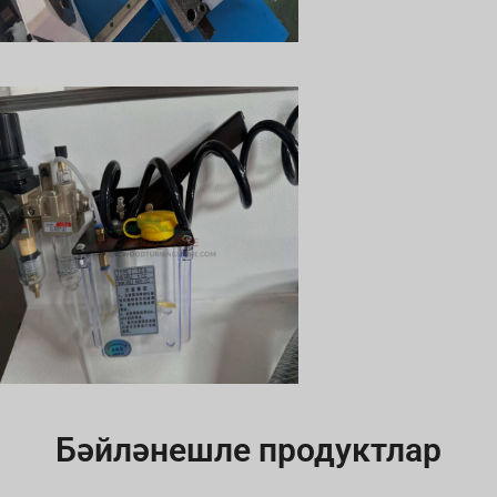
Бәйләнешле продуктлар