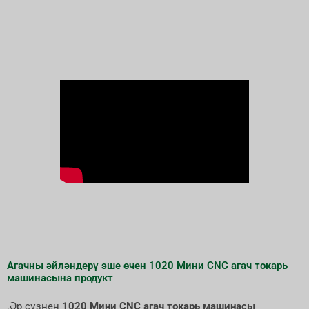
Агачны әйләндерү эше өчен 1020 Мини CNC агач токарь
машинасына продукт
.Әр сүзнең
1020 Мини CNC агач токарь машинасы