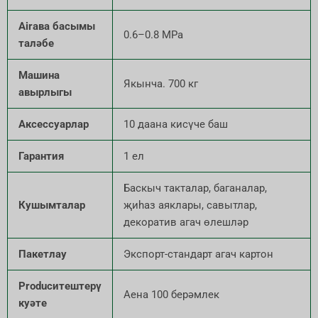
Airава басымы
0.6–0.8 MPa
таләбе
Машина
Якынча. 700 кг
авырлыгы
Аксессуарлар
10 даана кисүче баш
Гарантия
1 ел
Баскыч такталар, баганалар,
Кушымталар
җиһаз аяклары, савытлар,
декоратив агач өлешләр
Пакетлау
Экспорт-стандарт агач картон
Producитештерү
Аена 100 берәмлек
куәте