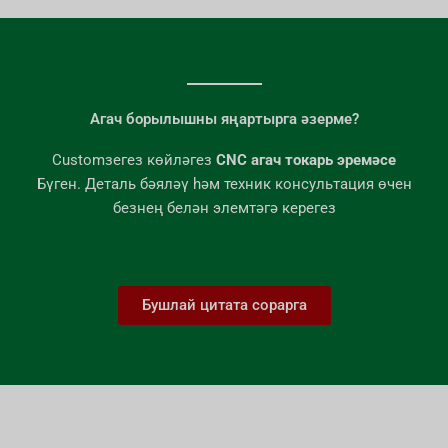
Агач борылышны яңартырга әзерме?
Customзегез көйләгез
CNC агач токарь эремәсе
Бүген. Деталь бәяләү һәм техник консультация өчен
безнең белән элемтәгә керегез
Бушлай цитата сорарга