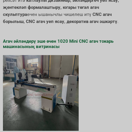
рөхсәт итә
катлаулы дизайннар, әйләндергеч уеп ясау,
җентекләп формалаштыру, югары төгәл агач
скульптура
өчен ышанычлы чишелеш итү
CNC агач
борылыш, CNC агач уеп ясау, декоратив агач эшкәртү
.
Агач әйләндерү эше өчен 1020 Mini CNC агач токарь
машинасының витринасы