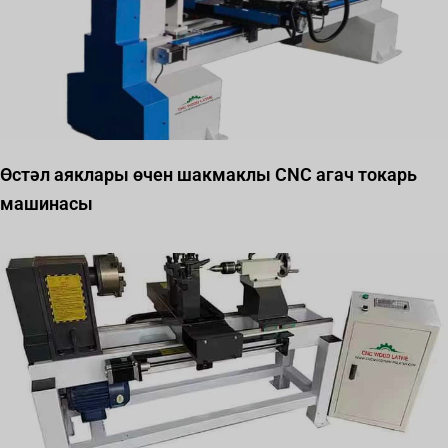
Өстәл аяклары өчен шакмаклы CNC агач токарь
машинасы