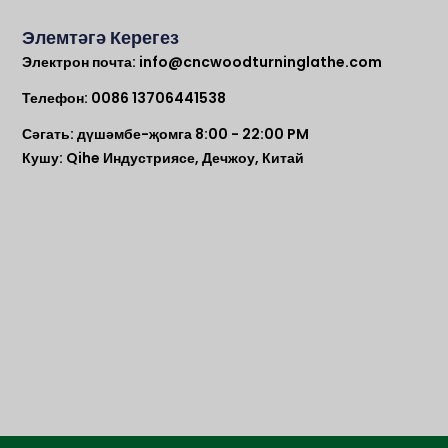
Элемтәгә Керегез
Электрон почта:
info@cncwoodturninglathe.com
Телефон: 0086 13706441538
Сәгать: дүшәмбе-җомга 8:00 - 22:00 PM
Кушу: Qihe Индустриясе, Дечжоу, Китай