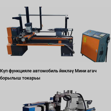
Күп функцияле автомобиль йөкләү Мини агач
борылыш токарьы