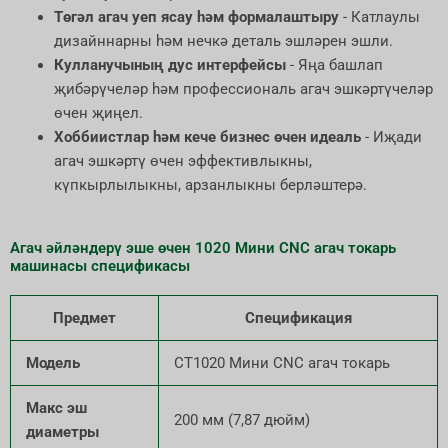
Төгәл агач уеп ясау һәм формалаштыру
- Катлаулы
дизайннарны һәм нечкә деталь эшләрен эшли.
Кулланучының дус интерфейсы
- Яңа башлап
җибәрүчеләр һәм профессиональ агач эшкәртүчеләр
өчен җиңел.
Хоббиистлар һәм кече бизнес өчен идеаль
- Иҗади
агач эшкәртү өчен эффективлыкны,
күпкырлылыкны, арзанлыкны берләштерә.
Агач әйләндерү эше өчен 1020 Мини CNC агач токарь
машинасы спецификасы
Предмет
Спецификация
Модель
CT1020 Мини CNC агач токарь
Макс эш
200 мм (7,87 дюйм)
диаметры