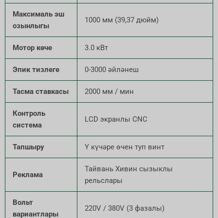
Максималь эш
1000 мм (39,37 дюйм)
озынлыгы
Мотор көче
3.0 кВт
Эпик тизлеге
0-3000 әйләнеш
Тасма ставкасы
2000 мм / мин
Контроль
LCD экранлы CNC
система
Тапшыру
Y күчәре өчен туп винт
Тайвань Хивин сызыклы
Реклама
рельслары
Вольт
220V / 380V (3 фазалы)
вариантлары