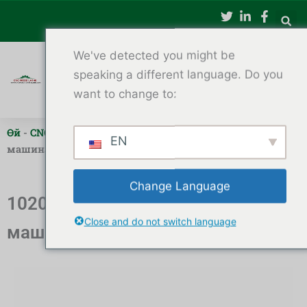
Эчтәлеккә
күчү
We've detected you might be
speaking a different language. Do you
want to change to:
Өй
-
CNC агач токарь
-
1020 мини CNC агач токарь
EN
машинасы
Change Language
1020 мини CNC агач токарь
Close and do not switch language
машинасы