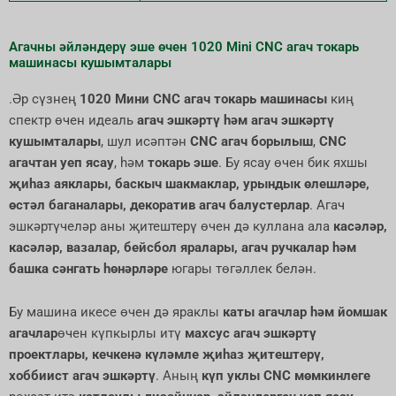
Агачны әйләндерү эше өчен 1020 Mini CNC агач токарь
машинасы кушымталары
.Әр сүзнең
1020 Мини CNC агач токарь машинасы
киң
спектр өчен идеаль
агач эшкәртү һәм агач эшкәртү
кушымталары
, шул исәптән
CNC агач борылыш
,
CNC
агачтан уеп ясау
, һәм
токарь эше
. Бу ясау өчен бик яхшы
җиһаз аяклары, баскыч шакмаклар, урындык өлешләре,
өстәл баганалары, декоратив агач балустерлар
. Агач
эшкәртүчеләр аны җитештерү өчен дә куллана ала
касәләр,
касәләр, вазалар, бейсбол яралары, агач ручкалар һәм
башка сәнгать һөнәрләре
югары төгәллек белән.
Бу машина икесе өчен дә яраклы
каты агачлар һәм йомшак
агачлар
өчен күпкырлы итү
махсус агач эшкәртү
проектлары, кечкенә күләмле җиһаз җитештерү,
хоббиист агач эшкәртү
. Аның
күп уклы CNC мөмкинлеге