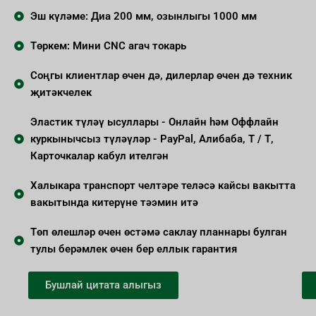
Эш күләме: Диа 200 мм, озынлыгы 1000 мм
Төркем: Мини CNC агач токарь
Соңгы клиентлар өчен дә, дилерлар өчен дә техник
җитәкчелек
Эластик түләү ысуллары - Онлайн һәм Оффлайн
куркынычсыз түләүләр - PayPal, Алибаба, Т / Т,
Карточкалар кабул ителгән
Халыкара транспорт челтәре теләсә кайсы вакытта
вакытында китерүне тәэмин итә
Төп өлешләр өчен өстәмә саклау планнары булган
тулы берәмлек өчен бер еллык гарантия
Бушлай цитата алыгыз