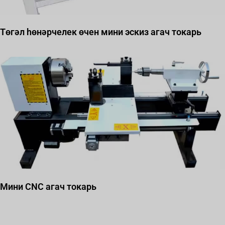
Төгәл һөнәрчелек өчен мини эскиз агач токарь
Мини CNC агач токарь