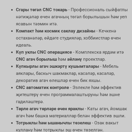
Cгары төгәл CNC токарь
- Профессиональ сыйфатлы
нәтиҗәләр өчен агачның төгәл борылышын һәм уеп
ясавын тәэмин итә.
Компакт һәм космик саклау дизайны
- Кечкенә
остаханәләр, өйдәге студияләр, хоббиистлар өчен
идеаль.
Күп уклы CNC операциясе
- Комплекска ярдәм итә
CNC агач борылыш
һәм
әйләнү
проектлар.
Күпкырлы агач эшкәртү кушымталары
- Мебель
аяклары, баскыч шакмаклар, касәләр, касәләр,
декоратив агач өлешләр өчен бик яхшы.
CNC автоматик контроле
- Эзлекле һәм эффектив
җитештерү өчен программалаштыруны һәм эшне
гадиләштерә.
Төрле агач төрләре өчен яраклы
- Каты агач, йомшак
агач һәм башка материаллар белән эффектив эшли.
Тотрыклы һәм ышанычлы төзелеш
- Озак вакыт
куллану һәм тотрыклы эш өчен төзелгән.