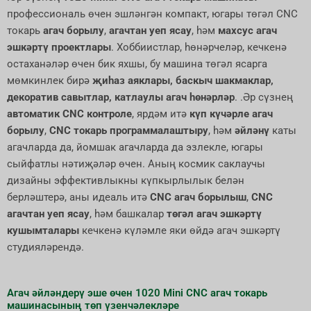
профессиональ өчен эшләнгән компакт, югары төгәл CNC
токарь
агач борылу
,
агачтан уеп ясау
, һәм
махсус агач
эшкәртү проектлары
. Хоббиистлар, һөнәрчеләр, кечкенә
остаханәләр өчен бик яхшы, бу машина төгәл ясарга
мөмкинлек бирә
җиһаз аяклары, баскыч шакмаклар,
декоратив савытлар, катлаулы агач һөнәрләр
. .Әр сүзнең
автоматик CNC контроле
, ярдәм итә
күп күчәрле агач
борылу
,
CNC токарь программалаштыру
, һәм
әйләнү
каты
агачларда да, йомшак агачларда да эзлекле, югары
сыйфатлы нәтиҗәләр өчен. Аның космик саклаучы
дизайны эффективлыкны күпкырлылык белән
берләштерә, аны идеаль итә
CNC агач борылыш
,
CNC
агачтан уеп ясау
, һәм башкалар
төгәл агач эшкәртү
кушымталары
кечкенә күләмле яки өйдә агач эшкәртү
студияләрендә.
Агач әйләндерү эше өчен 1020 Mini CNC агач токарь
машинасының төп үзенчәлекләре