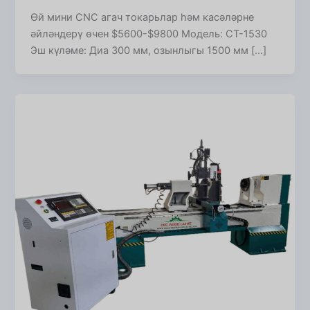
Өй мини CNC агач токарьлар һәм касәләрне
әйләндерү өчен $5600-$9800 Модель: CT-1530
Эш күләме: Диа 300 мм, озынлыгы 1500 мм […]