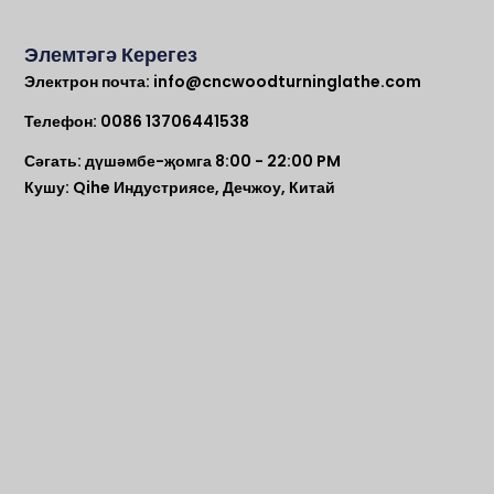
Элемтәгә Керегез
Электрон почта:
info@cncwoodturninglathe.com
Телефон: 0086 13706441538
Сәгать: дүшәмбе-җомга 8:00 - 22:00 PM
Кушу: Qihe Индустриясе, Дечжоу, Китай