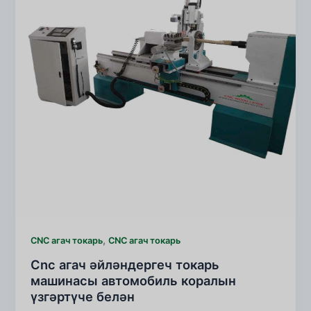
,
CNC агач токарь
CNC агач токарь
Cnc агач әйләндергеч токарь
машинасы автомобиль коралын
үзгәртүче белән