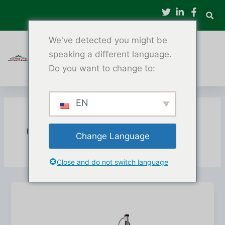
Эчтәлеккә
күчү
We've detected you might be
speaking a different language.
Do you want to change to:
EN
CNC агач токарь
Change Language
Close and do not switch language