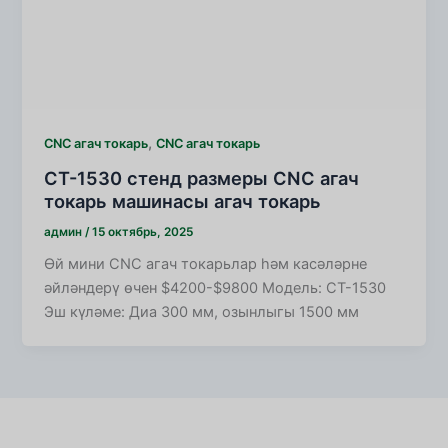
,
CNC агач токарь
CNC агач токарь
CT-1530 стенд размеры CNC агач
токарь машинасы агач токарь
админ
/
15 октябрь, 2025
Өй мини CNC агач токарьлар һәм касәләрне
әйләндерү өчен $4200-$9800 Модель: CT-1530
Эш күләме: Диа 300 мм, озынлыгы 1500 мм