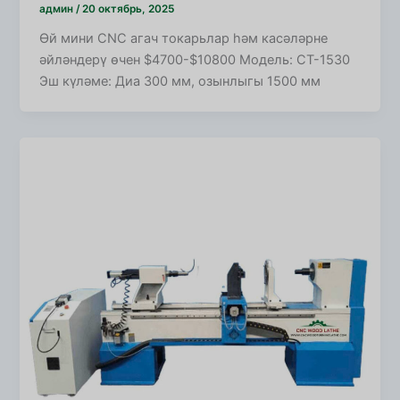
админ
/
20 октябрь, 2025
Өй мини CNC агач токарьлар һәм касәләрне
әйләндерү өчен $4700-$10800 Модель: CT-1530
Эш күләме: Диа 300 мм, озынлыгы 1500 мм