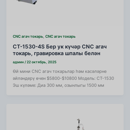
,
CNC агач токарь
CNC агач токарь
CT-1530-4S Бер ук күчәр CNC агач
токарь, гравировка шпалы белән
админ
/
22 октябрь, 2025
Өй мини CNC агач токарьлар һәм касәләрне
әйләндерү өчен $5800-$10800 Модель: CT-1530
Эш күләме: Диа 300 мм, озынлыгы 1500 мм