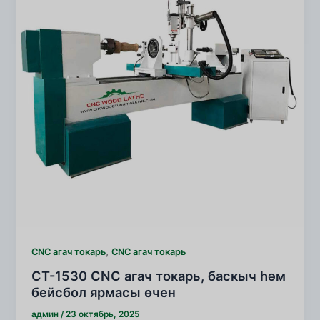
,
CNC агач токарь
CNC агач токарь
CT-1530 CNC агач токарь, баскыч һәм
бейсбол ярмасы өчен
админ
/
23 октябрь, 2025