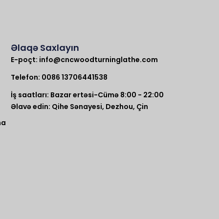
Əlaqə Saxlayın
E-poçt:
info@cncwoodturninglathe.com
Telefon: 0086 13706441538
İş saatları: Bazar ertəsi-Cümə 8:00 - 22:00
Əlavə edin: Qihe Sənayesi, Dezhou, Çin
na