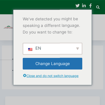
Məzmuna
keçin
We've detected you might be
speaking a different language.
Do you want to change to:
EN
Tək Oxlu CNC Taxta
Change Language
Torna
Close and do not switch language