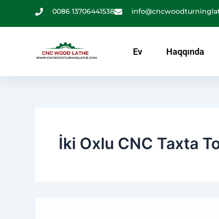
Məzmuna
0086 13706441538
info@cncwoodturningla
keçin
Ev
Haqqında
İki Oxlu CNC Taxta T