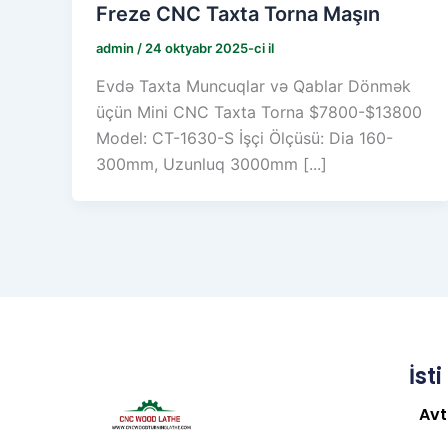
Freze CNC Taxta Torna Maşın
admin
/
24 oktyabr 2025-ci il
Evdə Taxta Muncuqlar və Qablar Dönmək
üçün Mini CNC Taxta Torna $7800-$13800
Model: CT-1630-S İşçi Ölçüsü: Dia 160-
300mm, Uzunluq 3000mm [...]
İst
Avt