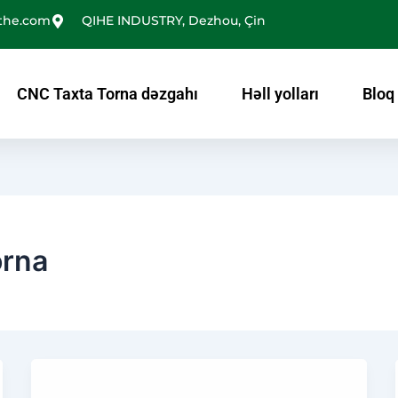
the.com
QIHE INDUSTRY, Dezhou, Çin
CNC Taxta Torna dəzgahı
Həll yolları
Bloq
orna