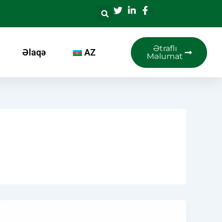
Ətraflı
Əlaqə
AZ
Məlumat