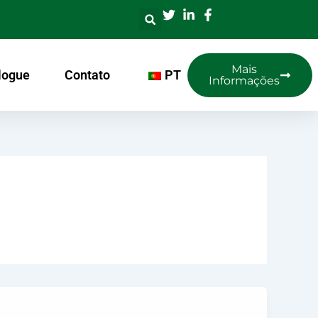
Mais
logue
Contato
PT
Informações