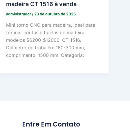
madeira CT 1516 à venda
administrador
/
23 de outubro de 2025
Mini torno CNC para madeira, ideal para
tornear contas e tigelas de madeira,
modelos $6200-$12000: CT-1516.
Diâmetro de trabalho: 160-300 mm,
comprimento: 1500 mm. Categoria:
Entre Em Contato