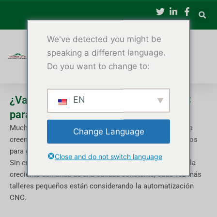
Saltar
al
contenido
We've detected you might be
speaking a different language.
Do you want to change to:
¿Vale la pena un torno de madera CNC
EN
para talleres pequeños?
Muchos propietarios de pequeños talleres de carpintería
Change Language
creen que los tornos de madera CNC solo son adecuados
para grandes fábricas.
Close and do not switch language
Sin embargo, con el aumento de los costos laborales y la
creciente demanda de una calidad constante, cada vez más
talleres pequeños están considerando la automatización
CNC.