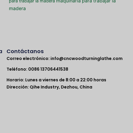
maquinaria para trabajar la
para trabajar la madera
madera
a
Contáctanos
Correo electrónico:
info@cncwoodturninglathe.com
Teléfono: 0086 13706441538
Horario: Lunes a viernes de 8:00 a 22:00 horas
Dirección: Qihe Industry, Dezhou, China