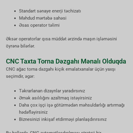
Standart sənaye enerji təchizatı
Məhdud mərtəbə sahəsi
Əsas operator təlimi
Əksər operatorlar qısa müddət ərzində maşın işləməsini
öyrənə bilərlər.
CNC Taxta Torna Dəzgahı Mənalı Olduqda
CNC ağac torna dəzgahı kiçik emalatxanalar üçün yaxşı
seçimdir, əgər:
Təkrarlanan dizaynlar yaradırsınız
Əmək asılılığını azaltmaq istəyirsiniz
Daha çox işçi işə götürmədən məhsuldarlığı artırmağı
hədəfləyirsiniz
Biznesinizi inkişaf etdirməyi planlaşdırırsınız