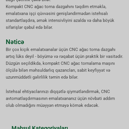
Kompakt CNC ağac torna dəzgahını təqdim etməklə,
emalatxana işçi qüvvəsini genişləndirmədən istehsalı
standartlaşdıra, əmək intensivliyini azalda və daha böyük
sifarişlər qəbul edə bilər.
Nəticə
Bir çox kiçik emalatxanalar üçün CNC ağac torna dəzgahı
artıq lüks deyil - böyümə və rəqabət üçün praktik bir vasitədir.
Düzgün seçildikdə, kompakt CNC ağac tornalama maşını
ölçülə bilən məhsuldarlıq qazancları, sabit keyfiyyət və
uzunmüddətli gəlirlilik təmin edə bilər.
İstehsal ehtiyaclarınızı diqqətlə qiymətləndirmək, CNC
avtomatlaşdırmasının emalatxananız üçün növbəti addım
olub olmadığını müəyyən etməyə kömək edəcək.
Məhsul Kateqoriyaları