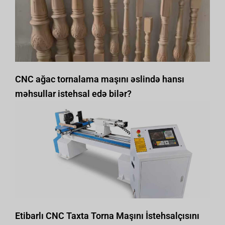
CNC ağac tornalama maşını əslində hansı
məhsullar istehsal edə bilər?
Etibarlı CNC Taxta Torna Maşını İstehsalçısını