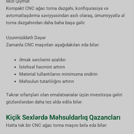
İlkin Qiymət
Kompakt CNC ağac torna dəzgahı, konfiqurasiya və
avtomatlaşdırma səviyyəsindən asılı olaraq, ümumiyyətlə əl
torna dəzgahından daha baha başa gəlir.
Uzunmüddətli Dəyər
Zamanla CNC maşınları aşağıdakıları edə bilər:
Əmək xərclərini azaldın
İstehsal həcmini artırın
Material tullantılarını minimuma endirin
Məhsulun tutarlılığını artırın
Təkrar sifarişləri olan emalatxanalar üçün investisiya gəliri
gözləniləndən daha tez əldə edilə bilər.
Kiçik Sexlərdə Məhsuldarlıq Qazancları
Hətta tək bir CNC ağac torna maşını belə edə bilər: