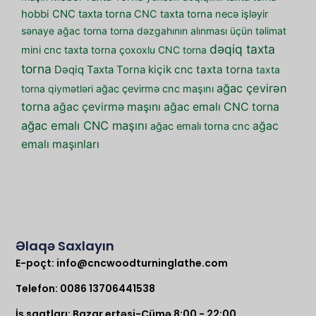
hobbi CNC taxta torna
CNC taxta torna necə işləyir
sənaye ağac torna
torna dəzgahının alınması üçün təlimat
dəqiq taxta
mini cnc taxta torna
çoxoxlu CNC torna
torna
kiçik cnc taxta torna
Dəqiq Taxta Torna
taxta
ağac çevirən
torna qiymətləri
ağac çevirmə cnc maşını
torna
ağac çevirmə maşını
ağac emalı CNC torna
ağac emalı CNC maşını
ağac
ağac emalı torna cnc
emalı maşınları
Əlaqə Saxlayın
E-poçt:
info@cncwoodturninglathe.com
Telefon: 0086 13706441538
İş saatları: Bazar ertəsi-Cümə 8:00 - 22:00