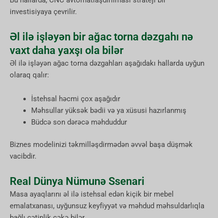
Bu hallarda, CNC avtomatlaşdırılması strateji bir
investisiyaya çevrilir.
Əl ilə işləyən bir ağac torna dəzgahı nə
vaxt daha yaxşı ola bilər
Əl ilə işləyən ağac torna dəzgahları aşağıdakı hallarda uyğun
olaraq qalır:
İstehsal həcmi çox aşağıdır
Məhsullar yüksək bədii və ya xüsusi hazırlanmış
Büdcə son dərəcə məhduddur
Biznes modelinizi təkmilləşdirmədən əvvəl başa düşmək
vacibdir.
Real Dünya Nümunə Ssenari
Masa ayaqlarını əl ilə istehsal edən kiçik bir mebel
emalatxanası, uyğunsuz keyfiyyət və məhdud məhsuldarlıqla
bağlı çətinlik çəkə bilər.