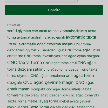
Göndər
Etiketlər
sərfəli qiymətə cnc taxta torna
avtomatlaşdırılmış taxta
avtomatik taxta
torna
avtomatlaşdırılmış ağac emalı
torna
avtomatik ağac çevirmə maşını
CNC torna
dəzgahının qiyməti
Əl sənətləri üçün CNC torna
ağac üçün
cnc torna
CNC torna investisiyası
cnc ağac oyma dəzgahı
CNC taxta torna
CNC ağac
CNC ağac torna amili
torna dəzgahı satılır
cnc ağac torna dəzgahı
cnc taxta
cnc ağac torna
torna qiymeti
CNC ağac tornalama
CNC ağac çevirmə maşını
dəzgahı
CNC ağac
emalı maşını
kompakt cnc ağac torna
sifarişli taxta
tornalama
dekorativ ağac dəzgahı
diy cnc ağac torna
DIY
mebel ayaq torna
Taxta Torna
mebel ayağı çevirən
maşın
Mebel Taxta Torna
yüksək dəqiqlikli taxta torna