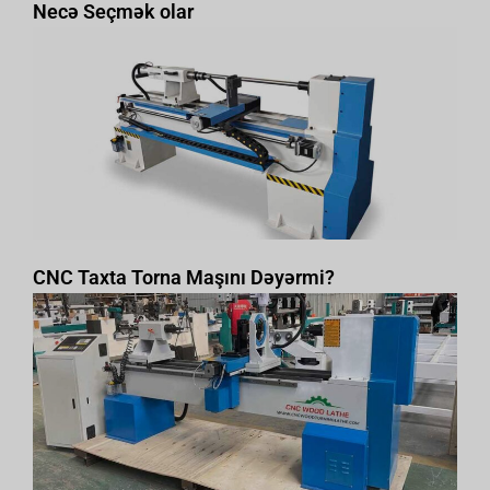
Necə Seçmək olar
CNC Taxta Torna Maşını Dəyərmi?