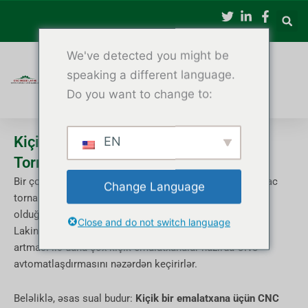
Məzmuna
keçin
We've detected you might be
speaking a different language.
Do you want to change to:
Kiçik emalatxanalar üçün CNC Taxta
EN
Torna Dəzgahı Dəyərlidirmi?
Bir çox kiçik ağac emalı emalatxanası sahibləri CNC ağac
Change Language
torna dəzgahlarının yalnız böyük fabriklər üçün uyğun
olduğuna inanırlar.
Close and do not switch language
Lakin, artan əmək xərcləri və sabit keyfiyyətə tələbatın
artması ilə daha çox kiçik emalatxanalar hazırda CNC
avtomatlaşdırmasını nəzərdən keçirirlər.
Beləliklə, əsas sual budur:
Kiçik bir emalatxana üçün CNC