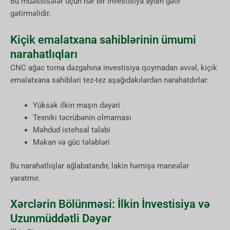
Bu müəssisələr üçün hər bir investisiya aydın gəlir
gətirməlidir.
Kiçik emalatxana sahiblərinin ümumi
narahatlıqları
CNC ağac torna dəzgahına investisiya qoymadan əvvəl, kiçik
emalatxana sahibləri tez-tez aşağıdakılardan narahatdırlar:
Yüksək ilkin maşın dəyəri
Texniki təcrübənin olmaması
Məhdud istehsal tələbi
Məkan və güc tələbləri
Bu narahatlıqlar ağlabatandır, lakin həmişə maneələr
yaratmır.
Xərclərin Bölünməsi: İlkin İnvestisiya və
Uzunmüddətli Dəyər