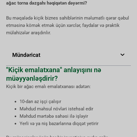
ağac torna dəzgahı həqiqətən dəyərmi?
Bu məqalədə kiçik biznes sahiblərinin məlumatlı qərar qəbul
etməsinə kömək etmək üçün xərclər, faydalar və praktik
mülahizələr araşdırılır.
Mündəricat
"Kiçik emalatxana" anlayışını nə
müəyyənləşdirir?
Kiçik bir ağac emalı emalatxanası adətən:
10-dan az işçi çalışır
Məhdud məhsul növləri istehsal edir
Məhdud mərtəbə sahəsi ilə işləyir
Yerli və ya niş bazarlarına diqqət yetirir