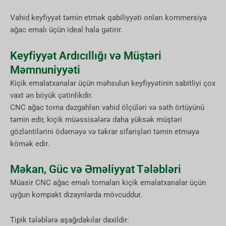
Vahid keyfiyyət təmin etmək qabiliyyəti onları kommersiya
ağac emalı üçün ideal hala gətirir.
Keyfiyyət Ardıcıllığı və Müştəri
Məmnuniyyəti
Kiçik emalatxanalar üçün məhsulun keyfiyyətinin sabitliyi çox
vaxt ən böyük çətinlikdir.
CNC ağac torna dəzgahları vahid ölçüləri və səth örtüyünü
təmin edir, kiçik müəssisələrə daha yüksək müştəri
gözləntilərini ödəməyə və təkrar sifarişləri təmin etməyə
kömək edir.
Məkan, Güc və Əməliyyat Tələbləri
Müasir CNC ağac emalı tornaları kiçik emalatxanalar üçün
uyğun kompakt dizaynlarda mövcuddur.
Tipik tələblərə aşağıdakılar daxildir: