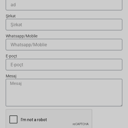
Şirkət
Whatsapp/Moblie
E-poçt
Mesaj