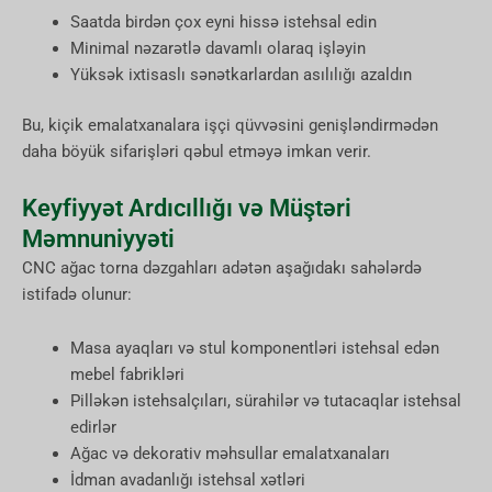
Saatda birdən çox eyni hissə istehsal edin
Minimal nəzarətlə davamlı olaraq işləyin
Yüksək ixtisaslı sənətkarlardan asılılığı azaldın
Bu, kiçik emalatxanalara işçi qüvvəsini genişləndirmədən
daha böyük sifarişləri qəbul etməyə imkan verir.
Keyfiyyət Ardıcıllığı və Müştəri
Məmnuniyyəti
CNC ağac torna dəzgahları adətən aşağıdakı sahələrdə
istifadə olunur:
Masa ayaqları və stul komponentləri istehsal edən
mebel fabrikləri
Pilləkən istehsalçıları, sürahilər və tutacaqlar istehsal
edirlər
Ağac və dekorativ məhsullar emalatxanaları
İdman avadanlığı istehsal xətləri