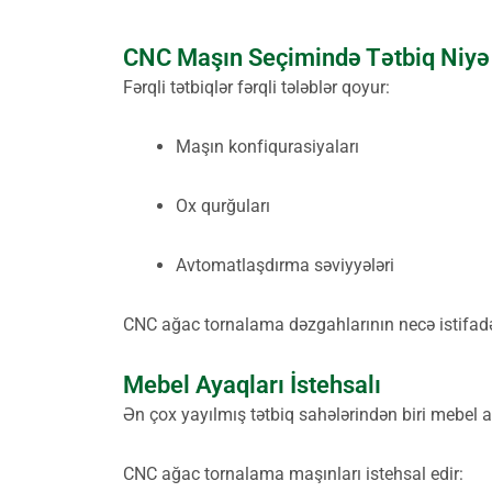
CNC Maşın Seçimində Tətbiq Niyə 
Fərqli tətbiqlər fərqli tələblər qoyur:
Maşın konfiqurasiyaları
Ox qurğuları
Avtomatlaşdırma səviyyələri
CNC ağac tornalama dəzgahlarının necə istifadə
Mebel Ayaqları İstehsalı
Ən çox yayılmış tətbiq sahələrindən biri mebel ay
CNC ağac tornalama maşınları istehsal edir: