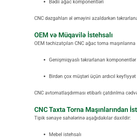
Bədii ağac komponentləri
CNC dəzgahları əl əməyini azaldarkən təkrarlana 
OEM və Müqavilə İstehsalı
OEM təchizatçıları CNC ağac torna maşınlarına a
Genişmiqyaslı təkrarlanan komponentlər
Birdən çox müştəri üçün ardıcıl keyfiyyət
CNC avtomatlaşdırması etibarlı çatdırılma cədvəl
CNC Taxta Torna Maşınlarından İs
Tipik sənaye sahələrinə aşağıdakılar daxildir:
Mebel istehsalı