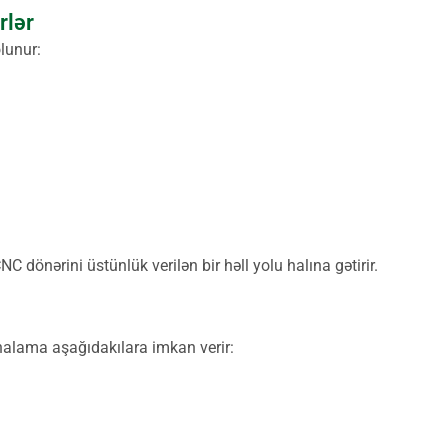
rlər
lunur:
NC dönərini üstünlük verilən bir həll yolu halına gətirir.
nalama aşağıdakılara imkan verir: