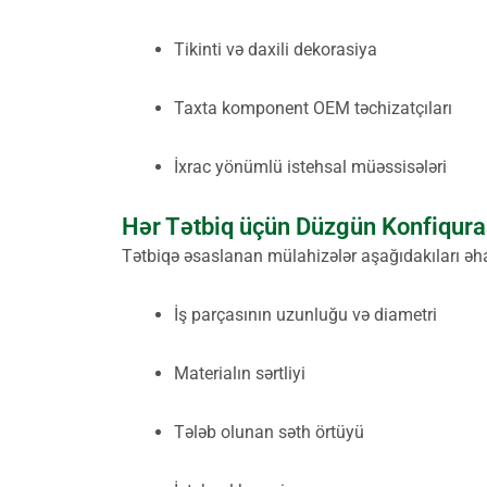
Tikinti və daxili dekorasiya
Taxta komponent OEM təchizatçıları
İxrac yönümlü istehsal müəssisələri
Hər Tətbiq üçün Düzgün Konfiqura
Tətbiqə əsaslanan mülahizələr aşağıdakıları əha
İş parçasının uzunluğu və diametri
Materialın sərtliyi
Tələb olunan səth örtüyü