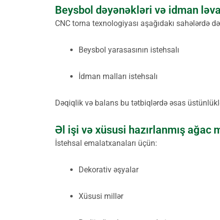
Beysbol dəyənəkləri və idman ləva
CNC torna texnologiyası aşağıdakı sahələrdə də 
Beysbol yarasasının istehsalı
İdman malları istehsalı
Dəqiqlik və balans bu tətbiqlərdə əsas üstünlüklə
Əl işi və xüsusi hazırlanmış ağac 
İstehsal emalatxanaları üçün:
Dekorativ əşyalar
Xüsusi millər