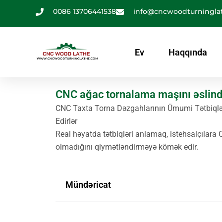
Məzmuna
0086 13706441538
info@cncwoodturningla
keçin
Ev
Haqqında
CNC ağac tornalama maşını əslində
CNC Taxta Torna Dəzgahlarının Ümumi Tətbiqlər
Edirlər
Real həyatda tətbiqləri anlamaq, istehsalçılara
olmadığını qiymətləndirməyə kömək edir.
Mündəricat