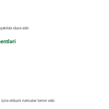
əkildə idarə edir.
entləri
zrə etibarlı nəticələr təmin edir.