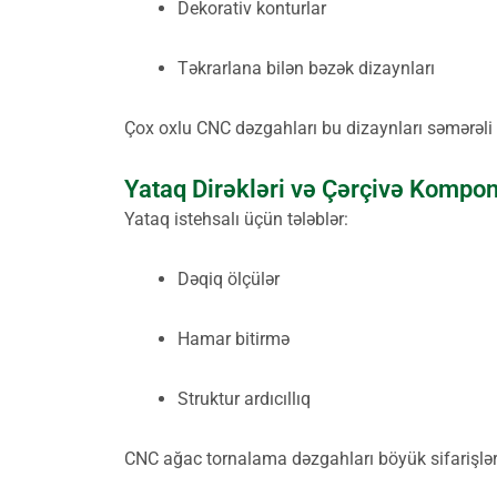
Dekorativ konturlar
Təkrarlana bilən bəzək dizaynları
Çox oxlu CNC dəzgahları bu dizaynları səmərəli ş
Yataq Dirəkləri və Çərçivə Kompon
Yataq istehsalı üçün tələblər:
Dəqiq ölçülər
Hamar bitirmə
Struktur ardıcıllıq
CNC ağac tornalama dəzgahları böyük sifarişlər ü