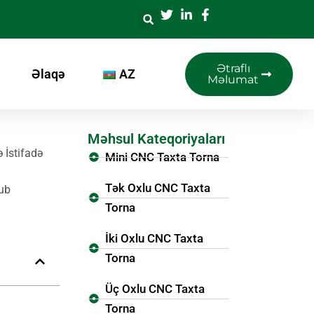
Ətraflı
Əlaqə
AZ
Məlumat
Məhsul Kateqoriyaları
 İstifadə
Mini CNC Taxta Torna
Tək Oxlu CNC Taxta
lub
Torna
İki Oxlu CNC Taxta
Torna
Üç Oxlu CNC Taxta
Torna