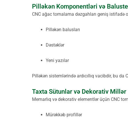
Pilləkən Komponentləri və Baluste
CNC ağac tornalama dəzgahları geniş istifadə o
Pilləkən balusları
Dəstəklər
Yeni yazılar
Pilləkən sistemlərində ardıcıllıq vacibdir, bu da C
Taxta Sütunlar və Dekorativ Millər
Memarlıq və dekorativ elementlər üçün CNC tor
Mürəkkəb profillər