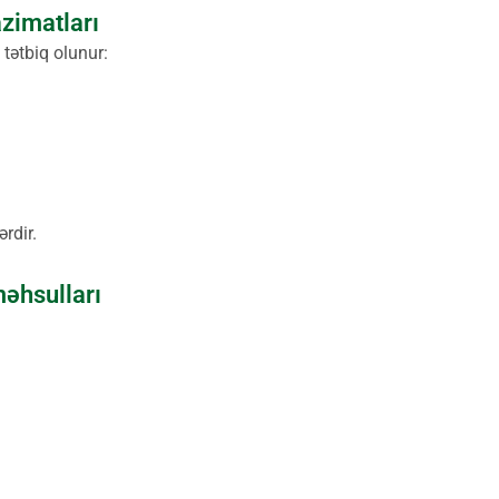
zimatları
tətbiq olunur:
rdir.
məhsulları