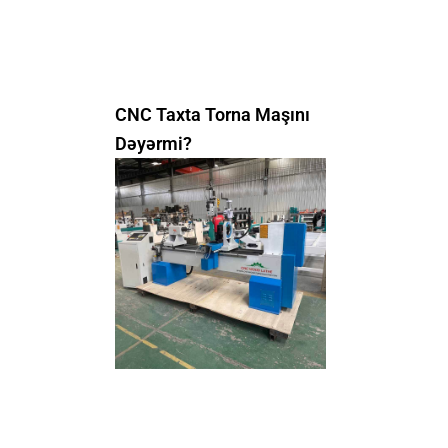
CNC Taxta Torna Maşını
Dəyərmi?