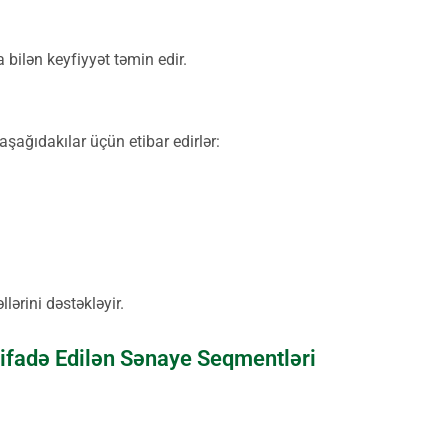
bilən keyfiyyət təmin edir.
şağıdakılar üçün etibar edirlər:
lərini dəstəkləyir.
tifadə Edilən Sənaye Seqmentləri