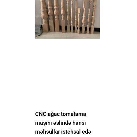
CNC ağac tornalama
maşını əslində hansı
məhsullar istehsal edə