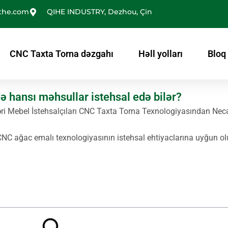
the.com
QIHE INDUSTRY, Dezhou, Çin
CNC Taxta Torna dəzgahı
Həll yolları
Bloq
 hansı məhsullar istehsal edə bilər?
i Mebel İstehsalçıları CNC Taxta Torna Texnologiyasından Necə
 CNC ağac emalı texnologiyasının istehsal ehtiyaclarına uyğun o