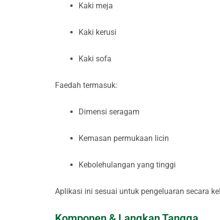
Kaki meja
Kaki kerusi
Kaki sofa
Faedah termasuk:
Dimensi seragam
Kemasan permukaan licin
Kebolehulangan yang tinggi
Aplikasi ini sesuai untuk pengeluaran secara k
Komponen & Langkan Tangga