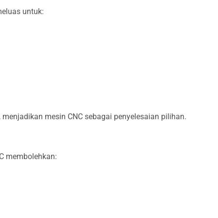
eluas untuk:
, menjadikan mesin CNC sebagai penyelesaian pilihan.
CNC membolehkan: