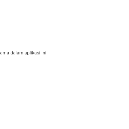
ma dalam aplikasi ini.