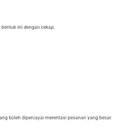
 bentuk ini dengan cekap.
ng boleh dipercayai merentasi pesanan yang besar.
n