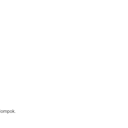
elompok.