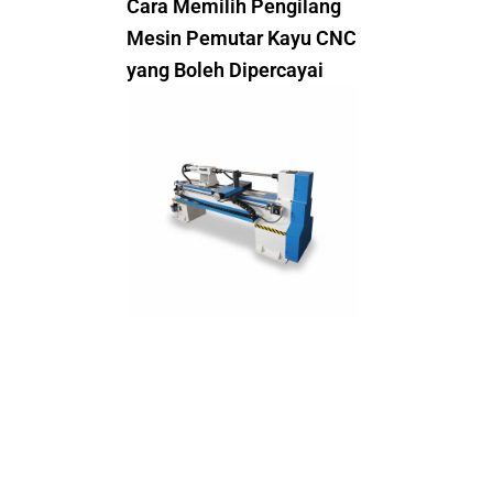
Cara Memilih Pengilang
Mesin Pemutar Kayu CNC
yang Boleh Dipercayai