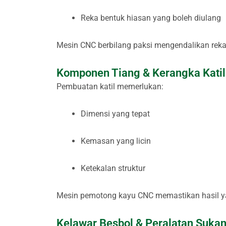
Reka bentuk hiasan yang boleh diulang
Mesin CNC berbilang paksi mengendalikan reka
Komponen Tiang & Kerangka Katil
Pembuatan katil memerlukan:
Dimensi yang tepat
Kemasan yang licin
Ketekalan struktur
Mesin pemotong kayu CNC memastikan hasil ya
Kelawar Besbol & Peralatan Suka