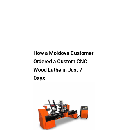
How a Moldova Customer
Ordered a Custom CNC
Wood Lathe in Just 7
Days