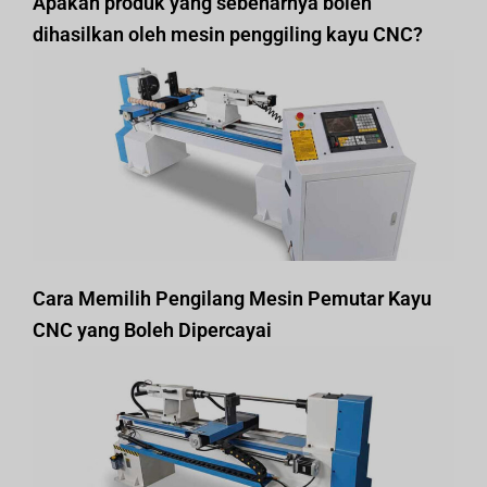
Apakah produk yang sebenarnya boleh
dihasilkan oleh mesin penggiling kayu CNC?
Cara Memilih Pengilang Mesin Pemutar Kayu
CNC yang Boleh Dipercayai