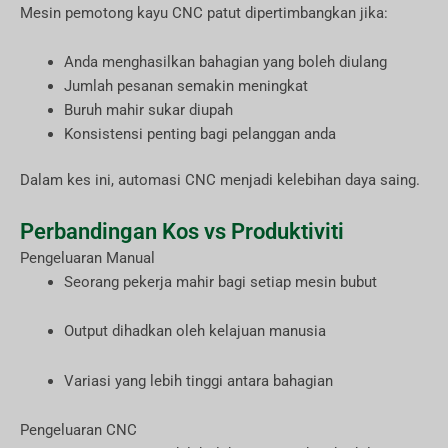
Mesin pemotong kayu CNC patut dipertimbangkan jika:
Anda menghasilkan bahagian yang boleh diulang
Jumlah pesanan semakin meningkat
Buruh mahir sukar diupah
Konsistensi penting bagi pelanggan anda
Dalam kes ini, automasi CNC menjadi kelebihan daya saing.
Perbandingan Kos vs Produktiviti
Pengeluaran Manual
Seorang pekerja mahir bagi setiap mesin bubut
Output dihadkan oleh kelajuan manusia
Variasi yang lebih tinggi antara bahagian
Pengeluaran CNC