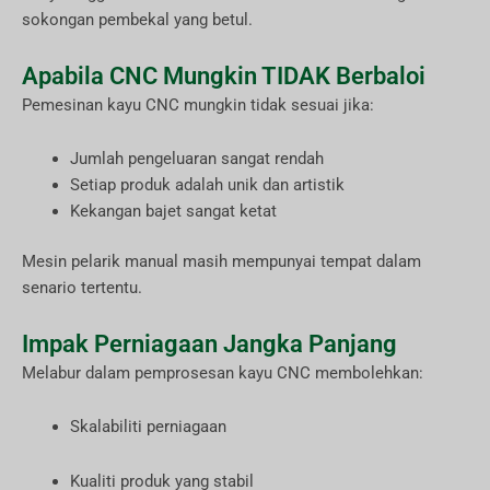
sokongan pembekal yang betul.
Apabila CNC Mungkin TIDAK Berbaloi
Pemesinan kayu CNC mungkin tidak sesuai jika:
Jumlah pengeluaran sangat rendah
Setiap produk adalah unik dan artistik
Kekangan bajet sangat ketat
Mesin pelarik manual masih mempunyai tempat dalam
senario tertentu.
Impak Perniagaan Jangka Panjang
Melabur dalam pemprosesan kayu CNC membolehkan:
Skalabiliti perniagaan
Kualiti produk yang stabil