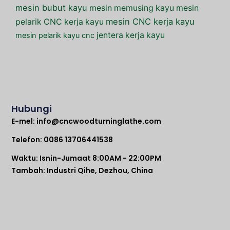
mesin bubut kayu
mesin memusing kayu
mesin
mesin CNC kerja kayu
pelarik CNC kerja kayu
jentera kerja kayu
mesin pelarik kayu cnc
Hubungi
E-mel:
info@cncwoodturninglathe.com
Telefon: 0086 13706441538
Waktu: Isnin-Jumaat 8:00AM - 22:00PM
Tambah: Industri Qihe, Dezhou, China