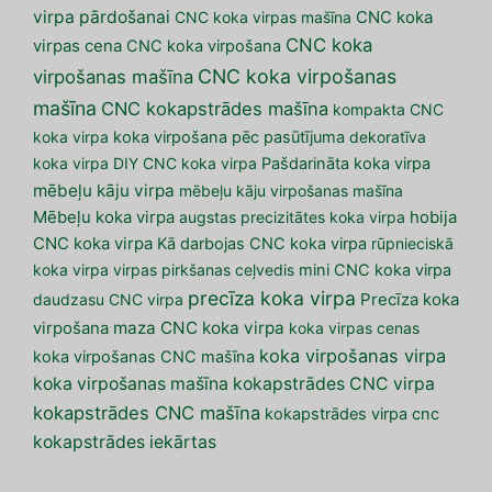
virpa pārdošanai
CNC koka virpas mašīna
CNC koka
CNC koka
virpas cena
CNC koka virpošana
CNC koka virpošanas
virpošanas mašīna
mašīna
CNC kokapstrādes mašīna
kompakta CNC
koka virpa
koka virpošana pēc pasūtījuma
dekoratīva
koka virpa
DIY CNC koka virpa
Pašdarināta koka virpa
mēbeļu kāju virpa
mēbeļu kāju virpošanas mašīna
Mēbeļu koka virpa
augstas precizitātes koka virpa
hobija
CNC koka virpa
Kā darbojas CNC koka virpa
rūpnieciskā
koka virpa
virpas pirkšanas ceļvedis
mini CNC koka virpa
precīza koka virpa
daudzasu CNC virpa
Precīza koka
maza CNC koka virpa
virpošana
koka virpas cenas
koka virpošanas virpa
koka virpošanas CNC mašīna
koka virpošanas mašīna
kokapstrādes CNC virpa
kokapstrādes CNC mašīna
kokapstrādes virpa cnc
kokapstrādes iekārtas