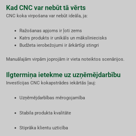
Kad CNC var nebūt tā vērts
CNC koka virpošana var nebūt ideāla, ja:
Ražošanas apjoms ir ļoti zems
Katrs produkts ir unikāls un māksliniecisks
Budžeta ierobežojumi ir ārkārtīgi stingri
Manuālajām virpām joprojām ir vieta noteiktos scenārijos.
Ilgtermiņa ietekme uz uzņēmējdarbību
Investīcijas CNC kokapstrādes iekārtās ļauj:
Uzņēmējdarbības mērogojamība
Stabila produkta kvalitāte
Stiprāka klientu uzticība