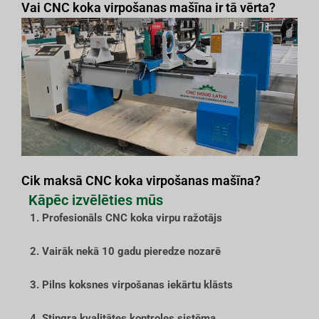
Vai CNC koka virpošanas mašīna ir tā vērta?
Cik maksā CNC koka virpošanas mašīna?
Kāpēc izvēlēties mūs
1. Profesionāls CNC koka virpu ražotājs
2. Vairāk nekā 10 gadu pieredze nozarē
3. Pilns koksnes virpošanas iekārtu klāsts
4. Stingra kvalitātes kontroles sistēma