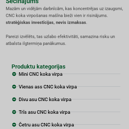
Secinājums
Mazām un vidējām darbnīcām, kas koncentrējas uz izaugsmi,
CNC koka virpošanas mašīna bieži vien ir risinājums.
stratēģiskas investīcijas, nevis izmaksas
.
Pareizi izvēlēts, tas uzlabo efektivitāti, samazina risku un
atbalsta ilgtermiņa panākumus.
Produktu kategorijas
Mini CNC koka virpa
Vienas ass CNC koka virpa
Divu asu CNC koka virpa
Trīs asu CNC koka virpa
Četru asu CNC koka virpa