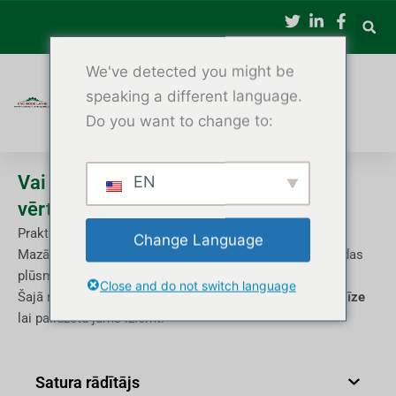
Pāriet
uz
saturu
We've detected you might be
speaking a different language.
Do you want to change to:
Vai CNC koka virpošanas mašīna ir tā
EN
vērta?
Praktiska analīze mazām un vidējām darbnīcām
Change Language
Mazām un vidējām darbnīcām šis lēmums ietekmē naudas
plūsmu, produktivitāti un ilgtermiņa izaugsmi.
Close and do not switch language
Šajā rakstā ir sniegts
reālistiska, uz rūpnīcu vērsta analīze
lai palīdzētu jums izlemt.
Satura rādītājs