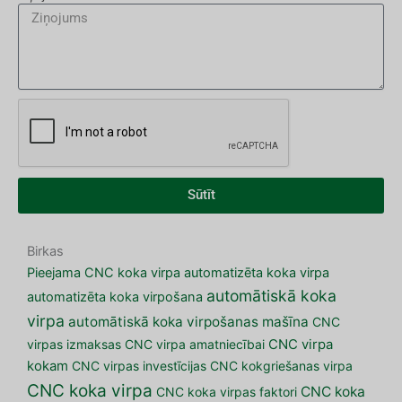
Sūtīt
Birkas
Pieejama CNC koka virpa
automatizēta koka virpa
automātiskā koka
automatizēta koka virpošana
virpa
automātiskā koka virpošanas mašīna
CNC
virpas izmaksas
CNC virpa amatniecībai
CNC virpa
kokam
CNC virpas investīcijas
CNC kokgriešanas virpa
CNC koka virpa
CNC koka
CNC koka virpas faktori