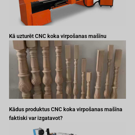
Kā uzturēt CNC koka virpošanas mašīnu
Kādus produktus CNC koka virpošanas mašīna
faktiski var izgatavot?