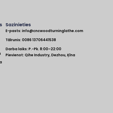
s
Sazinieties
E-pasts:
info@cncwoodturninglathe.com
a
Tālrunis: 0086 13706441538
Darba laiks: P.-Pk. 8:00–22:00
a
Pievienot: Qihe Industry, Dezhou, Ķīna
pa