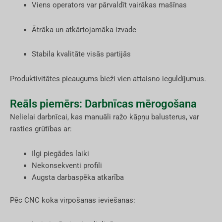
Viens operators var pārvaldīt vairākas mašīnas
Ātrāka un atkārtojamāka izvade
Stabila kvalitāte visās partijās
Produktivitātes pieaugums bieži vien attaisno ieguldījumus.
Reāls piemērs: Darbnīcas mērogošana
Nelielai darbnīcai, kas manuāli ražo kāpņu balusterus, var
rasties grūtības ar:
Ilgi piegādes laiki
Nekonsekventi profili
Augsta darbaspēka atkarība
Pēc CNC koka virpošanas ieviešanas: