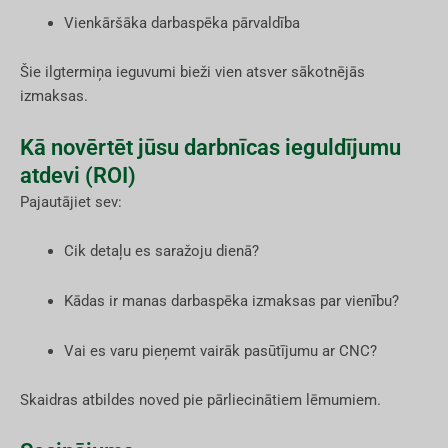
Vienkāršāka darbaspēka pārvaldība
Šie ilgtermiņa ieguvumi bieži vien atsver sākotnējās
izmaksas.
Kā novērtēt jūsu darbnīcas ieguldījumu
atdevi (ROI)
Pajautājiet sev:
Cik detaļu es saražoju dienā?
Kādas ir manas darbaspēka izmaksas par vienību?
Vai es varu pieņemt vairāk pasūtījumu ar CNC?
Skaidras atbildes noved pie pārliecinātiem lēmumiem.