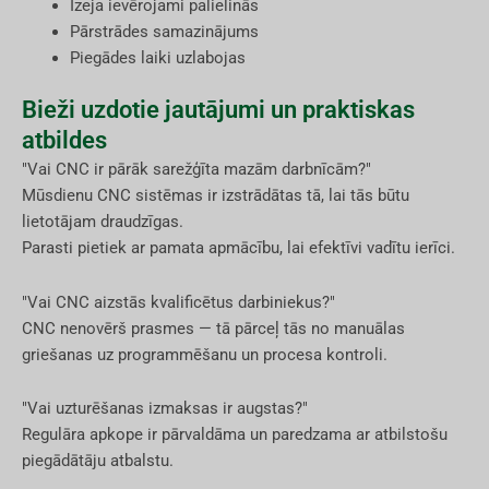
Izeja ievērojami palielinās
Pārstrādes samazinājums
Piegādes laiki uzlabojas
Bieži uzdotie jautājumi un praktiskas
atbildes
"Vai CNC ir pārāk sarežģīta mazām darbnīcām?"
Mūsdienu CNC sistēmas ir izstrādātas tā, lai tās būtu
lietotājam draudzīgas.
Parasti pietiek ar pamata apmācību, lai efektīvi vadītu ierīci.
"Vai CNC aizstās kvalificētus darbiniekus?"
CNC nenovērš prasmes — tā pārceļ tās no manuālas
griešanas uz programmēšanu un procesa kontroli.
"Vai uzturēšanas izmaksas ir augstas?"
Regulāra apkope ir pārvaldāma un paredzama ar atbilstošu
piegādātāju atbalstu.