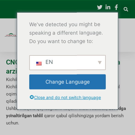
Tarkibga
oʻtish
We've detected you might be
speaking a different language.
Do you want to change to:
CNC yog'ochni burish mashinasi bunga
EN
arziydimi?
Kichik va o'rta biznes ustaxonalari uchun amaliy tahlil
Change Language
Kichik va o'rta biznes ustaxonalari uchun ushbu qaror pul
oqimiga, unumdorlikka va uzoq muddatli o'sishga ta'sir
Close and do not switch language
qiladi.
Ushbu maqola quyidagilarni taqdim etadi
realistik, zavodga
yo'naltirilgan tahlil
qaror qabul qilishingizga yordam berish
uchun.