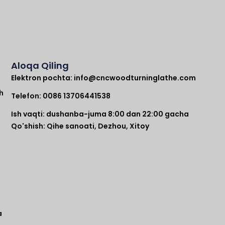
Aloqa Qiling
Elektron pochta:
info@cncwoodturninglathe.com
h
Telefon: 0086 13706441538
Ish vaqti: dushanba-juma 8:00 dan 22:00 gacha
Qo'shish: Qihe sanoati, Dezhou, Xitoy
a