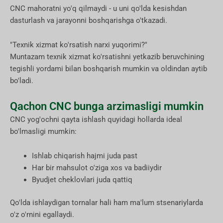
CNC mahoratni yo'q qilmaydi - u uni qo'lda kesishdan
dasturlash va jarayonni boshqarishga o'tkazadi.
"Texnik xizmat ko'rsatish narxi yuqorimi?"
Muntazam texnik xizmat ko'rsatishni yetkazib beruvchining
tegishli yordami bilan boshqarish mumkin va oldindan aytib
bo'ladi.
Qachon CNC bunga arzimasligi mumkin
CNC yog'ochni qayta ishlash quyidagi hollarda ideal
bo'lmasligi mumkin:
Ishlab chiqarish hajmi juda past
Har bir mahsulot o'ziga xos va badiiydir
Byudjet cheklovlari juda qattiq
Qo'lda ishlaydigan tornalar hali ham ma'lum stsenariylarda
o'z o'rnini egallaydi.