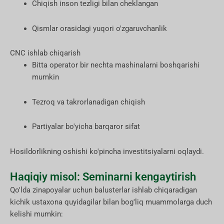
Chiqish inson tezligi bilan cheklangan
Qismlar orasidagi yuqori o'zgaruvchanlik
CNC ishlab chiqarish
Bitta operator bir nechta mashinalarni boshqarishi
mumkin
Tezroq va takrorlanadigan chiqish
Partiyalar bo'yicha barqaror sifat
Hosildorlikning oshishi ko'pincha investitsiyalarni oqlaydi.
Haqiqiy misol: Seminarni kengaytirish
Qo'lda zinapoyalar uchun balusterlar ishlab chiqaradigan
kichik ustaxona quyidagilar bilan bog'liq muammolarga duch
kelishi mumkin: