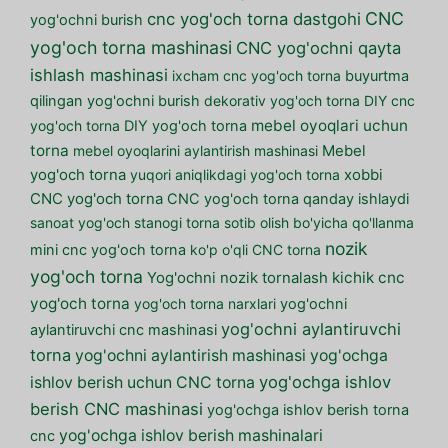
CNC
cnc yog'och torna dastgohi
yog'ochni burish
yog'och torna mashinasi
CNC yog'ochni qayta
ishlash mashinasi
ixcham cnc yog'och torna
buyurtma
qilingan yog'ochni burish
dekorativ yog'och torna
DIY cnc
mebel oyoqlari uchun
yog'och torna
DIY yog'och torna
torna
mebel oyoqlarini aylantirish mashinasi
Mebel
yog'och torna
yuqori aniqlikdagi yog'och torna
xobbi
CNC yog'och torna
CNC yog'och torna qanday ishlaydi
sanoat yog'och stanogi
torna sotib olish bo'yicha qo'llanma
nozik
mini cnc yog'och torna
ko'p o'qli CNC torna
yog'och torna
kichik cnc
Yog'ochni nozik tornalash
yog'och torna
yog'och torna narxlari
yog'ochni
yog'ochni aylantiruvchi
aylantiruvchi cnc mashinasi
torna
yog'ochni aylantirish mashinasi
yog'ochga
yog'ochga ishlov
ishlov berish uchun CNC torna
berish CNC mashinasi
yog'ochga ishlov berish torna
yog'ochga ishlov berish mashinalari
cnc