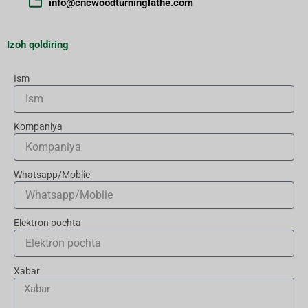
info@cncwoodturninglathe.com
Izoh qoldiring
Ism
Kompaniya
Whatsapp/Moblie
Elektron pochta
Xabar