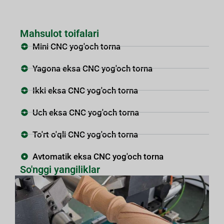
Mahsulot toifalari
Mini CNC yog'och torna
Yagona eksa CNC yog'och torna
Ikki eksa CNC yog'och torna
Uch eksa CNC yog'och torna
To'rt o'qli CNC yog'och torna
Avtomatik eksa CNC yog'och torna
So'nggi yangiliklar