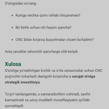
O'zingizdan so'rang:
Kuniga nechta qism ishlab chiqaraman?
Bir birlik uchun ish haqim qancha?
CNC bilan ko'proq buyurtmalar olsam bo'ladimi?
Aniq javoblar ishonchli qarorlarga olib keladi.
Xulosa
O'sishga yo'naltirilgan kichik va o'rta ustaxonalar uchun CNC
yog'ochni tokarlash dastgohi ko'pincha a
xarajat o'rniga
strategik investitsiya
.
To'g'ri tanlanganida, u samaradorlikni oshiradi, xavfni
kamaytiradi va uzoq muddatli muvaffaqiyatni qo'llab-
quvvatlaydi.