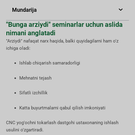
Mundarija
"Bunga arziydi" seminarlar uchun aslida
nimani anglatadi
"Arziydi" nafaqat narx haqida, balki quyidagilarni ham o'z
ichiga oladi:
Ishlab chiqarish samaradorligi
Mehnatni tejash
Sifatli izchillik
Katta buyurtmalarni qabul qilish imkoniyati
CNC yog'ochni tokarlash dastgohi ustaxonaning ishlash
usulini o'zgartiradi.