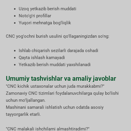
Uzoq yetkazib berish muddati
Noto'g'ri profillar
Yuqori mehnatga bog'liqlik
CNC yog'ochni burish usulini qo'llaganingizdan so'ng:
Ishlab chiqarish sezilarli darajada oshadi
Qayta ishlash kamayadi
Yetkazib berish muddati yaxshilanadi
Umumiy tashvishlar va amaliy javoblar
"CNC kichik ustaxonalar uchun juda murakkabmi?"
Zamonaviy CNC tizimlari foydalanuvchilarga qulay bo'lishi
uchun mo'ljallangan.
Mashinani samarali ishlatish uchun odatda asosiy
tayyorgarlik etarli.
"CNC malakali ishchilarni almashtiradimi?"