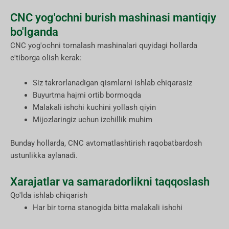
CNC yog'ochni burish mashinasi mantiqiy
bo'lganda
CNC yog'ochni tornalash mashinalari quyidagi hollarda
e'tiborga olish kerak:
Siz takrorlanadigan qismlarni ishlab chiqarasiz
Buyurtma hajmi ortib bormoqda
Malakali ishchi kuchini yollash qiyin
Mijozlaringiz uchun izchillik muhim
Bunday hollarda, CNC avtomatlashtirish raqobatbardosh
ustunlikka aylanadi.
Xarajatlar va samaradorlikni taqqoslash
Qo'lda ishlab chiqarish
Har bir torna stanogida bitta malakali ishchi