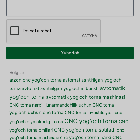
Yuborish
Belgilar
arzon cnc yog'och torna
avtomatlashtirilgan yog'och
avtomatik
torna
avtomatlashtirilgan yog'ochni burish
yog'och torna
avtomatik yog'och torna mashinasi
CNC torna narxi
Hunarmandchilik uchun CNC torna
yog'och uchun cnc torna
CNC torna investitsiyasi
cnc
CNC yog'och torna
yog'och o'ymakorligi torna
CNC
CNC yog'och torna sotiladi
yog'och torna omillari
cnc
yog'och torna mashinasi
cnc yog'och torna narxi
CNC