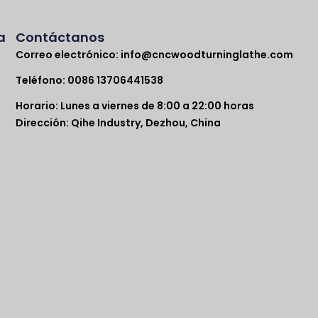
a
Contáctanos
Correo electrónico:
info@cncwoodturninglathe.com
Teléfono: 0086 13706441538
Horario: Lunes a viernes de 8:00 a 22:00 horas
Dirección: Qihe Industry, Dezhou, China