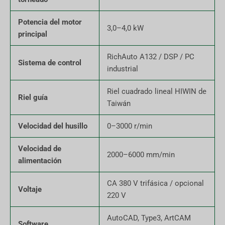
Potencia del motor
3,0–4,0 kW
principal
RichAuto A132 / DSP / PC
Sistema de control
industrial
Riel cuadrado lineal HIWIN de
Riel guía
Taiwán
Velocidad del husillo
0–3000 r/min
Velocidad de
2000–6000 mm/min
alimentación
CA 380 V trifásica / opcional
Voltaje
220 V
AutoCAD, Type3, ArtCAM
Software