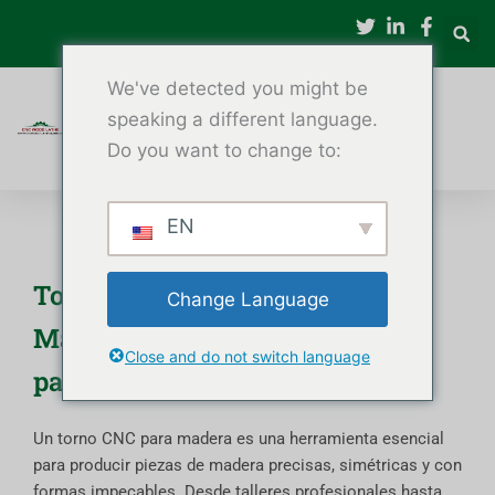
Ir
al
contenido
We've detected you might be
speaking a different language.
Do you want to change to:
EN
Torno CNC para madera |
Change Language
Máquinas de torno para madera
Close and do not switch language
para bricolaje y aficionados
Un torno CNC para madera es una herramienta esencial
para producir piezas de madera precisas, simétricas y con
formas impecables. Desde talleres profesionales hasta