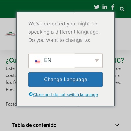
Ir
al
contenido
We've detected you might be
speaking a different language.
Do you want to change to:
¿Cuánto cuesta un torno de madera CNC?
EN
Este artículo explica los rangos de precios, los factores de
costo clave y el retorno de la inversión (ROI) para ayudar a
Change Language
los fabricantes a tomar decisiones de compra inteligentes.
Precio de la máquina de torneado de madera CNC
Close and do not switch language
Factores de costo, inversión y ROI explicados
Tabla de contenido