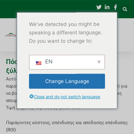
Μετάβαση
στο
περιεχόμενο
We've detected you might be
speaking a different language.
Do you want to change to:
Πόσο κοστίζει μια μηχανή τόρνευσης
EN
ξύλου CNC;
Αυτό το άρθρο εξηγεί τα εύρη τιμών, τους βασικούς
Change Language
παράγοντες κόστους και την απόδοση επένδυσης (ROI) για
να βοηθήσει τους κατασκευαστές να λαμβάνουν έξυπνες
Close and do not switch language
αποφάσεις αγοράς.
Τιμή μηχανής τόρνευσης ξύλου CNC
Παράγοντες κόστους, επένδυσης και απόδοσης επένδυσης
(ROI)