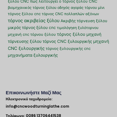
ξύλου CNC
πώς λειτουργεί ο τόρνος ξύλου CNC
βιομηχανικός τόρνος ξύλου
οδηγός αγοράς τόρνου
μίνι
τόρνος ξύλου cnc
τόρνος CNC πολλαπλών αξόνων
τόρνος ακριβείας ξύλου
Ακριβής τόρνευση ξύλου
μικρός τόρνος ξύλου cnc
τιμολόγηση ξυλότορνου
τόρνος ξύλου
μηχανή
μηχανή cnc τόρνου ξύλου
μηχανή
τόρνευσης ξύλου
τόρνος CNC ξυλουργικής
CNC ξυλουργικής
τόρνος ξυλουργικής cnc
μηχανήματα ξυλουργικής
Επικοινωνήστε Μαζί Μας
Ηλεκτρονικό ταχυδρομείο:
info@cncwoodturninglathe.com
Τηλέφωνο: 0086 13706441538