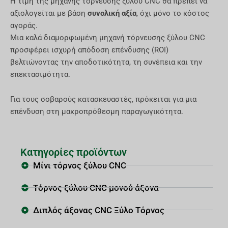
Η τιμή της μηχανής τόρνευσης ξύλου CNC θα πρέπει να
αξιολογείται με βάση
συνολική αξία
, όχι μόνο το κόστος
αγοράς.
Μια καλά διαμορφωμένη μηχανή τόρνευσης ξύλου CNC
προσφέρει ισχυρή απόδοση επένδυσης (ROI)
βελτιώνοντας την αποδοτικότητα, τη συνέπεια και την
επεκτασιμότητα.
Για τους σοβαρούς κατασκευαστές, πρόκειται για μια
επένδυση στη μακροπρόθεσμη παραγωγικότητα.
Κατηγορίες προϊόντων
Μίνι τόρνος ξύλου CNC
Τόρνος ξύλου CNC μονού άξονα
Διπλός άξονας CNC Ξύλο Τόρνος