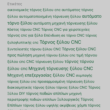
Ετικέτες
οικονομικός τόρνος ξύλου cnc
αυτόματος τόρνος
αυτόματο
ξύλου
αυτοματοποιημένη τόρνευση ξύλου
τόρνο ξύλου
αυτόματη μηχανή τόρνευσης ξύλου
Κόστος τόρνου CNC
Τόρνος CNC για χειροτεχνίες
τόρνος cnc για ξύλο
Επένδυση σε τόρνο CNC
τόρνος
Τόρνος ξύλου CNC
ξυλογλυπτικής cnc
Τόρνος ξύλου CNC
Συντελεστές τόρνου ξύλου CNC
προς πώληση
μηχανή τόρνου ξύλου cnc
τιμή τόρνου
τόρνος τόρνου
ξύλου cnc
CNC τόρνευση ξύλου
Μηχανή τόρνευσης ξύλου CNC
ξύλου cnc
Μηχανή επεξεργασίας ξύλου CNC
συμπαγής
τόρνος ξύλου cnc
προσαρμοσμένη τόρνευση ξύλου
διακοσμητικός τόρνος ξύλου
τόρνος ξύλου CNC
Τόρνος
τόρνος ποδιών επίπλων
Ξύλου DIY
μηχανή
περιστροφής ποδιών επίπλων
Ξυλουργικός Τόρνος
Επίπλων
τόρνος ξύλου υψηλής ακρίβειας
χόμπι τόρνος