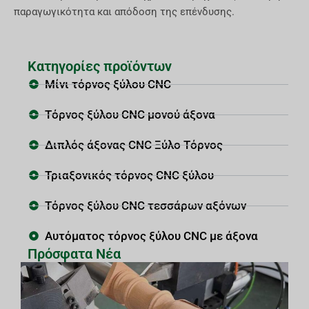
παραγωγικότητα και απόδοση της επένδυσης.
Κατηγορίες προϊόντων
Μίνι τόρνος ξύλου CNC
Τόρνος ξύλου CNC μονού άξονα
Διπλός άξονας CNC Ξύλο Τόρνος
Τριαξονικός τόρνος CNC ξύλου
Τόρνος ξύλου CNC τεσσάρων αξόνων
Αυτόματος τόρνος ξύλου CNC με άξονα
Πρόσφατα Νέα