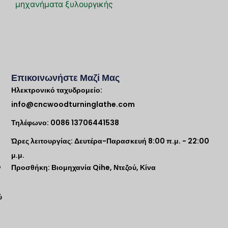
μηχανήματα ξυλουργικής
Επικοινωνήστε Μαζί Μας
Ηλεκτρονικό ταχυδρομείο:
info@cncwoodturninglathe.com
Τηλέφωνο: 0086 13706441538
Ώρες λειτουργίας: Δευτέρα-Παρασκευή 8:00 π.μ. - 22:00
μ.μ.
ο
Προσθήκη: Βιομηχανία Qihe, Ντεζού, Κίνα
ύ