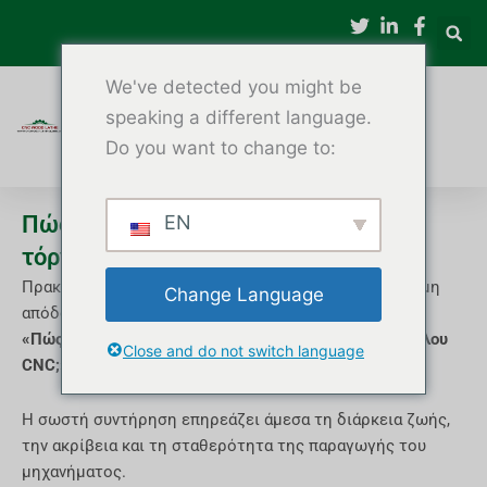
Μετάβαση
στο
περιεχόμενο
We've detected you might be
speaking a different language.
Do you want to change to:
Πώς να συντηρήσετε μια μηχανή
EN
τόρνευσης ξύλου CNC
Πρακτικές συμβουλές συντήρησης για μακροπρόθεσμη
Change Language
απόδοση
«Πώς μπορώ να συντηρήσω μια μηχανή τόρνευσης ξύλου
Close and do not switch language
CNC;»
Η σωστή συντήρηση επηρεάζει άμεσα τη διάρκεια ζωής,
την ακρίβεια και τη σταθερότητα της παραγωγής του
μηχανήματος.