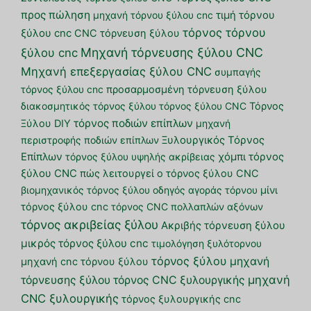
προς πώληση
μηχανή τόρνου ξύλου cnc
τιμή τόρνου
τόρνος τόρνου
ξύλου cnc
CNC τόρνευση ξύλου
Μηχανή τόρνευσης ξύλου CNC
ξύλου cnc
Μηχανή επεξεργασίας ξύλου CNC
συμπαγής
τόρνος ξύλου cnc
προσαρμοσμένη τόρνευση ξύλου
διακοσμητικός τόρνος ξύλου
τόρνος ξύλου CNC
Τόρνος
τόρνος ποδιών επίπλων
Ξύλου DIY
μηχανή
περιστροφής ποδιών επίπλων
Ξυλουργικός Τόρνος
Επίπλων
τόρνος ξύλου υψηλής ακρίβειας
χόμπι τόρνος
ξύλου CNC
πώς λειτουργεί ο τόρνος ξύλου CNC
βιομηχανικός τόρνος ξύλου
οδηγός αγοράς τόρνου
μίνι
τόρνος ξύλου cnc
τόρνος CNC πολλαπλών αξόνων
τόρνος ακριβείας ξύλου
Ακριβής τόρνευση ξύλου
μικρός τόρνος ξύλου cnc
τιμολόγηση ξυλότορνου
τόρνος ξύλου
μηχανή
μηχανή cnc τόρνου ξύλου
μηχανή
τόρνευσης ξύλου
τόρνος CNC ξυλουργικής
CNC ξυλουργικής
τόρνος ξυλουργικής cnc