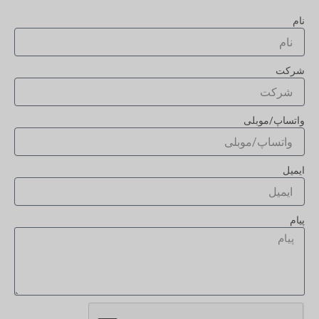
نام
شرکت
واتساپ/موبلی
ایمیل
پیام