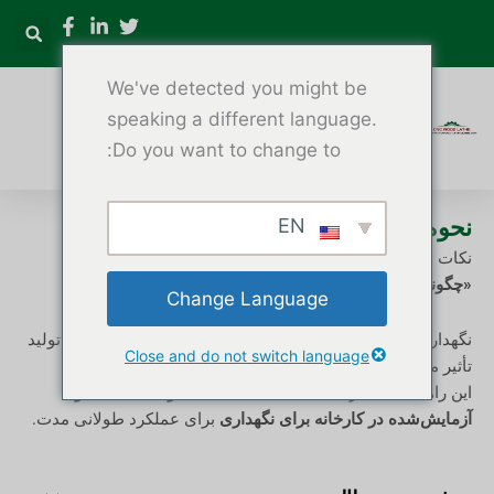
رش
ه
حتوا
We've detected you might be
speaking a different language.
Do you want to change to:
تراش چوب CNC
EN
نحوه نگهداری از دستگاه تراش چوب CNC
نکات عملی نگهداری برای عملکرد بلندمدت
«چگونه می‌توانم از دستگاه تراش چوب CNC نگهداری کنم؟»
Change Language
نگهداری مناسب مستقیماً بر طول عمر دستگاه، دقت و ثبات تولید
Close and do not switch language
تأثیر می‌گذارد.
این راهنما به اشتراک گذاشته شده است
شیوه‌های عملی و
آزمایش‌شده در کارخانه برای نگهداری
برای عملکرد طولانی مدت.