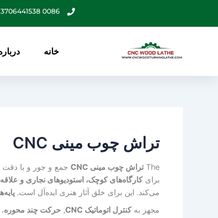
رش
0086 13706441538
ه
حتوا
خانه
درباره
تراش چوب مینی CNC
The
تراش چوب مینی CNC
جمع و جور و با دقت ب
برای
کارگاه‌های کوچک، استودیوهای نجاری و علاقه‌
می‌کند. این برای خلق آثار هنری ایده‌آل است.
پایه‌
مجهز به
کنترل اتوماتیک CNC
,
حرکت چند محوره
، 