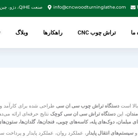
info@cncwoodturninglathe.com
صنعت QIHE، دژو، چین
 ما
تراش چوب CNC
راهکارها
وبلاگ
ت
الا است
دستگاه تراش چوب سی ان سی
طراحی شده برای کارآمد و
مندان
، این
دستگاه تراش سی ان سی کوچک
نتایج حرفه‌ای ارائه می‌
های مبلمان، دوک‌های پله، کاسه‌های چوبی، فنجان‌ها، گلدان‌ها، ستون
و
سیستم‌های انتقال پایدار
، عملکرد روان، عملکرد پایدار و پرداخت 