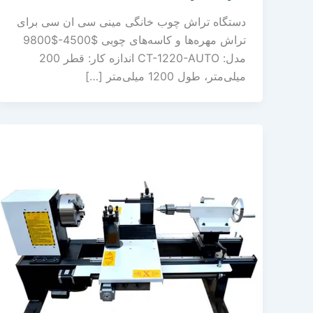
دستگاه تراش چوب خانگی مینی سی ان سی برای
تراش مهره‌ها و کاسه‌های چوبی $4500-$9800
مدل: CT-1220-AUTO اندازه کار: قطر 200
میلی‌متر، طول 1200 میلی‌متر […]