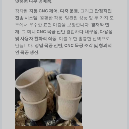
맞춤형 나무 공예품
.
장착됨
자동 CNC 제어
,
다축 운동
, 그리고
안정적인
전송 시스템
, 원활한 작동, 일관된 성능 및 두 가지 모
두에서 우수한 표면 마감을 보장합니다.
경재와 연
재
. 그
미니 CNC 목공 선반
결합하다
내구성, 다용성
및 사용자 친화적 작동
, 이를 위한 훌륭한 선택으로
만듭니다.
정밀 목공 선반, CNC 목공 조각 및 창의적
인 목공 생산
.