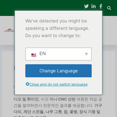
콘
텐
츠
We've detected you might be
로
건
speaking a different language.
너
Do you want to change to:
뛰
기
EN
미니 CNC 목공 선반
Change Language
그만큼
미니 CNC 목공 선반
컴팩트하고 고정밀입니
Close and do not switch language
다
CNC 목재 선반 기계
효율적이고 정확한 설계
목
공, 조각 및 성형
. 완벽해요
소규모 작업장, 목공 스튜
디오 및 취미인
, 이것
미니 CNC 선반
귀중한 작업 공
간을 절약하면서 전문적인 결과를 제공합니다.
가구
다리, 계단 스핀들, 나무 그릇, 컵, 꽃병, 장식 기둥 및