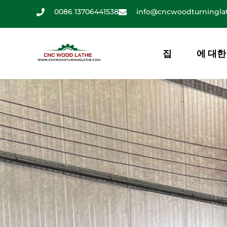
콘
0086 13706441538
info@cncwoodturningla
텐
츠
로
집
에 대한
건
너
뛰
기