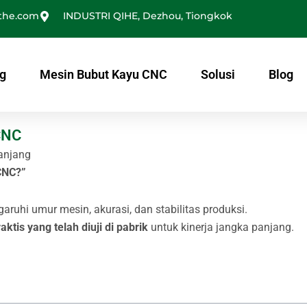
the.com
INDUSTRI QIHE, Dezhou, Tiongkok
g
Mesin Bubut Kayu CNC
Solusi
Blog
CNC
Panjang
CNC?”
uhi umur mesin, akurasi, dan stabilitas produksi.
ktis yang telah diuji di pabrik
untuk kinerja jangka panjang.