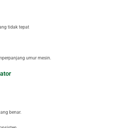
ng tidak tepat
mperpanjang umur mesin.
ator
ang benar.
onsisten.