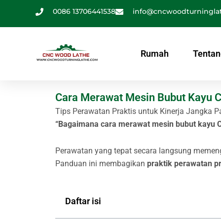
Lewati
0086 13706441538
info@cncwoodturningla
ke
konten
Rumah
Tentan
Cara Merawat Mesin Bubut Kayu 
Tips Perawatan Praktis untuk Kinerja Jangka 
“Bagaimana cara merawat mesin bubut kayu 
Perawatan yang tepat secara langsung memengar
Panduan ini membagikan
praktik perawatan pra
Daftar isi