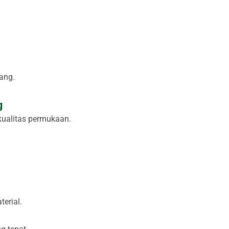
ang.
g
ualitas permukaan.
erial.