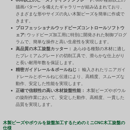
600以上のビーズデザインテンプレート:
600 種類以上の
描画パターンを備えたギャラリーが組み込まれており、
さまざまな形やサイズの丸い木製ビーズを簡単に作成で
きます。
プロフェッショナルウッドビーズコントロールソフトウ
ェア:
ウッドビーズ加工用に特別に開発された制御プログ
ラムで、簡単な操作と高い生産性を実現します。
高品質の木工旋盤カッター：
あらゆる種類の木材に適し
たプレミアムグレードの切削工具で、滑らかな仕上がり
と長い耐用年数を保証します。
精密ガイドレール＆ボールねじ：
輸入されたリニアガイ
ドレールとボールねじ伝達により、高精度、スムーズな
動作、安定した性能を実現します。
正確で信頼性の高い木材旋盤性能：
木製ビーズやボウル
の旋削作業において、安定した動作、高精度、一貫した
品質を実現します。
木製ビーズやボウルを旋盤加工するためのミニCNC木工旋盤の
仕様