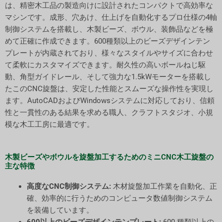
は、精密木工品の製造向けに設計されたコンパクトで高効率な
マシンです。成形、穴あけ、仕上げを自動化するプロ仕様の4軸
制御システムを搭載し、木製ビーズ、ボウル、装飾品などを極
めて正確に作成できます。600種類以上のビーズデザインテン
プレートが内蔵されており、様々なスタイルやサイズに合わせ
て柔軟にカスタマイズできます。耐久性の高いボールねじ駆
動、角型ガイドレール、そして強力な1.5kWモーターを搭載し
たこのCNC旋盤は、安定した性能とスムーズな操作性を実現し
ます。AutoCADおよびWindowsシステムに対応しており、信頼
性と一貫性のある結果を求める職人、クラフトスタジオ、小規
模な木工工房に最適です。
木製ビーズやボウルを旋盤加工するためのミニCNC木工旋盤の
主な特徴
高度なCNC制御システム:
木材旋盤加工作業を自動化、正
確、効率的に行うためのコンピュータ数値制御システム
を装備しています。