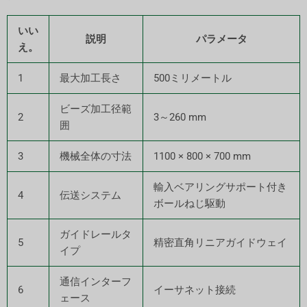
いい
説明
パラメータ
え。
1
最大加工長さ
500ミリメートル
ビーズ加工径範
2
3～260 mm
囲
3
機械全体の寸法
1100 × 800 × 700 mm
輸入ベアリングサポート付き
4
伝送システム
ボールねじ駆動
ガイドレールタ
5
精密直角リニアガイドウェイ
イプ
通信インターフ
6
イーサネット接続
ェース