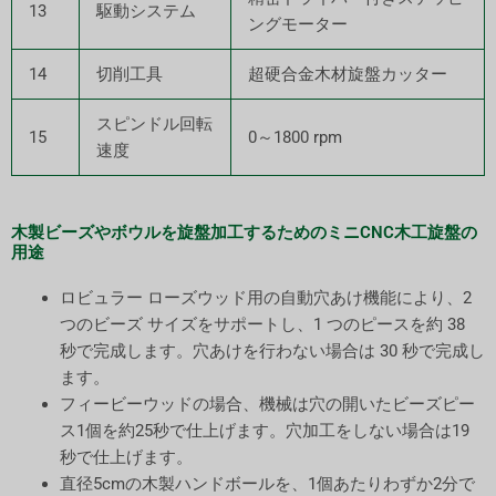
13
駆動システム
ングモーター
14
切削工具
超硬合金木材旋盤カッター
スピンドル回転
15
0～1800 rpm
速度
木製ビーズやボウルを旋盤加工するためのミニCNC木工旋盤の
用途
ロビュラー ローズウッド用の自動穴あけ機能により、2
つのビーズ サイズをサポートし、1 つのピースを約 38
秒で完成します。穴あけを行わない場合は 30 秒で完成し
ます。
フィービーウッドの場合、機械は穴の開いたビーズピー
ス1個を約25秒で仕上げます。穴加工をしない場合は19
秒で仕上げます。
直径5cmの木製ハンドボールを、1個あたりわずか2分で