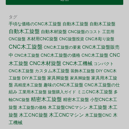
タグ
手頃な価格のCNC木工旋盤
自動木工旋盤
自動木工旋盤
自動木工旋盤
自動木材旋盤
CNC旋盤のコスト
工芸用
CNC旋盤
木材用CNC旋盤
CNC旋盤投資
CNC木彫り旋盤
CNC木工旋盤
CNC木工旋盤販売
CNC木工旋盤の要素
CNC
中
CNC木工旋盤
CNC木工旋盤の価格
CNC木工旋盤
CNC木材旋盤
木工旋盤
CNC木工機械
コンパクト
CNC木工旋盤
カスタム木工旋盤
装飾木工旋盤
DIY CNC木
家具脚旋盤
工旋盤
DIY木工旋盤
家具脚旋盤
家具用木工旋
盤
高精度木工旋盤
趣味のCNC木工旋盤
CNC木工旋盤の仕
組み
工業用木工旋盤
旋盤購入ガイド
ミニCNC木工旋盤
多
精密木工旋盤
小型CNC木工
軸CNC旋盤
精密木工旋盤
木工旋盤
旋盤
木工
木工旋盤の価格
木工旋盤CNCマシン
木工CNCマシン
旋盤
木工CNC旋盤
木
木工旋盤CNC
工機械