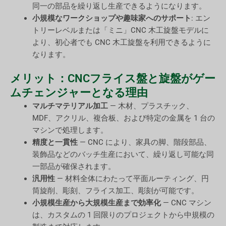
同一の部品を繰り返し生産できるようになります。
小規模なワークショップや趣味家へのサポート
: エン
トリーレベルまたは「ミニ」CNC 木工旋盤モデルに
より、初心者でも CNC 木工旋盤を利用できるように
なります。
メリット：CNCフライス盤と旋盤がゲー
ムチェンジャーとなる理由
マルチマテリアル加工
— 木材、プラスチック、
MDF、アクリル、複合板、および特定の金属を 1 台の
マシンで処理します。
精度と一貫性
— CNC により、家具の脚、階段部品、
装飾品などのバッチ生産において、繰り返し可能な同
一部品が確保されます。
汎用性
— 材料全体にわたって平面ルーティング、円
筒旋削、彫刻、フライス加工、彫刻が可能です。
小規模生産から大規模生産まで効率化
— CNC マシン
は、カスタムの 1 回限りのプロジェクトから中規模の