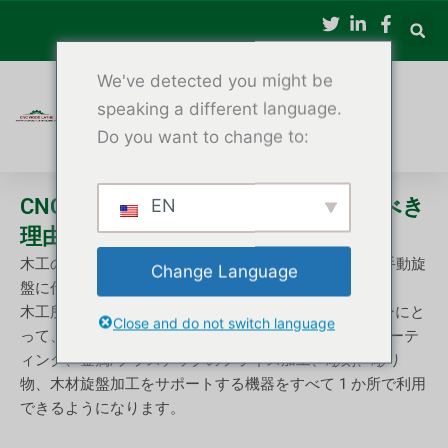
内
容
を
We've detected you might be
ス
キ
speaking a different language.
ッ
Do you want to change to:
プ
CNCフライス盤と木材旋盤を検討すべき
EN
理由
木工の自動化の時代において、CNC木工旋盤は従来の手動旋
Change Language
盤に代わる強力な選択肢を提供します。
木工所、家具メーカー、看板メーカー、小規模メーカーにと
Close and do not switch language
って、信頼性の高い CNC マシンを選択すると、木材ルーテ
ィング、金属/プラスチックのフライス加工、彫刻、彫り
物、木材旋盤加工をサポートする機器をすべて 1 か所で利用
できるようになります。