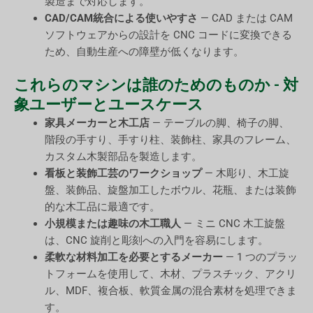
製造まで対応します。
CAD/CAM統合による使いやすさ
— CAD または CAM
ソフトウェアからの設計を CNC コードに変換できる
ため、自動生産への障壁が低くなります。
これらのマシンは誰のためのものか - 対
象ユーザーとユースケース
家具メーカーと木工店
— テーブルの脚、椅子の脚、
階段の手すり、手すり柱、装飾柱、家具のフレーム、
カスタム木製部品を製造します。
看板と装飾工芸のワークショップ
— 木彫り、木工旋
盤、装飾品、旋盤加工したボウル、花瓶、または装飾
的な木工品に最適です。
小規模または趣味の木工職人
— ミニ CNC 木工旋盤
は、CNC 旋削と彫刻への入門を容易にします。
柔軟な材料加工を必要とするメーカー
— 1 つのプラッ
トフォームを使用して、木材、プラスチック、アクリ
ル、MDF、複合板、軟質金属の混合素材を処理できま
す。