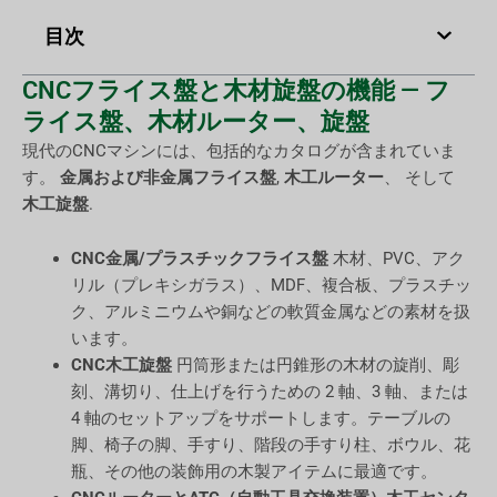
目次
CNCフライス盤と木材旋盤の機能 — フ
ライス盤、木材ルーター、旋盤
現代のCNCマシンには、包括的なカタログが含まれていま
す。
金属および非金属フライス盤
,
木工ルーター
、 そして
木工旋盤
.
CNC金属/プラスチックフライス盤
木材、PVC、アク
リル（プレキシガラス）、MDF、複合板、プラスチッ
ク、アルミニウムや銅などの軟質金属などの素材を扱
います。
CNC木工旋盤
円筒形または円錐形の木材の旋削、彫
刻、溝切り、仕上げを行うための 2 軸、3 軸、または
4 軸のセットアップをサポートします。テーブルの
脚、椅子の脚、手すり、階段の手すり柱、ボウル、花
瓶、その他の装飾用の木製アイテムに最適です。