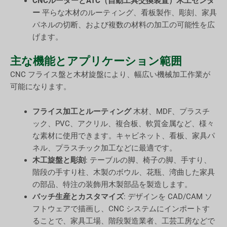
CNCルーターとATC（自動工具交換装置）木工センタ
ー
平らな木材のルーティング、看板製作、彫刻、家具
パネルの切断、および複数の材料の加工の可能性を広
げます。
主な機能とアプリケーション範囲
CNC フライス盤と木材旋盤により、幅広い機械加工作業が
可能になります。
フライス加工とルーティング
木材、MDF、プラスチ
ック、PVC、アクリル、複合板、軟質金属など、様々
な素材に使用できます。キャビネット、看板、家具パ
ネル、プラスチック加工などに最適です。
木工旋盤と彫刻
: テーブルの脚、椅子の脚、手すり、
階段の手すり柱、木製のボウル、花瓶、湾曲した家具
の部品、特注の装飾用木製部品を製造します。
バッチ生産とカスタマイズ
: デザインを CAD/CAM ソ
フトウェアで描画し、CNC システムにインポートす
ることで、家具工場、階段製造業者、工芸工房などで