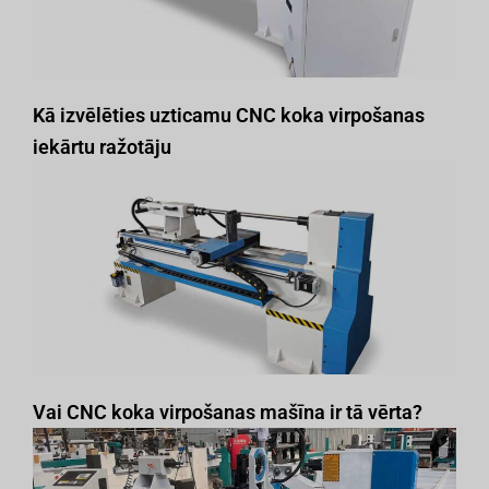
Kā izvēlēties uzticamu CNC koka virpošanas
iekārtu ražotāju
Vai CNC koka virpošanas mašīna ir tā vērta?