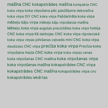
mašīna
CNC kokapstrādes mašīna
kompakta CNC
koka virpa
koka virpošana pēc pasūtījuma
dekoratīva
koka virpa
DIY CNC koka virpa
Pašdarināta koka virpa
mēbeļu kāju virpa
mēbeļu kāju virpošanas mašīna
Mēbeļu koka virpa
augstas precizitātes koka virpa
hobija
CNC koka virpa
Kā darbojas CNC koka virpa
rūpnieciskā
koka virpa
virpas pirkšanas ceļvedis
mini CNC koka virpa
precīza koka virpa
daudzasu CNC virpa
Precīza koka
maza CNC koka virpa
virpošana
koka virpas cenas
koka virpošanas virpa
koka virpošanas CNC mašīna
koka virpošanas mašīna
kokapstrādes CNC virpa
kokapstrādes CNC mašīna
kokapstrādes virpa cnc
kokapstrādes iekārtas