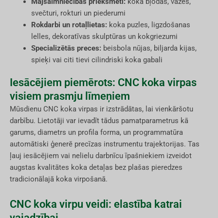
Mājsaimniecības priekšmeti:
koka bļodas, vāzes,
svečturi, rokturi un piederumi
Rokdarbi un rotaļlietas:
koka puzles, ligzdošanas
lelles, dekoratīvas skulptūras un kokgriezumi
Specializētās preces:
beisbola nūjas, biljarda kijas,
spieķi vai citi tievi cilindriski koka gabali
Iesācējiem piemērots: CNC koka virpas
visiem prasmju līmeņiem
Mūsdienu CNC koka virpas ir izstrādātas, lai vienkāršotu
darbību. Lietotāji var ievadīt tādus pamatparametrus kā
garums, diametrs un profila forma, un programmatūra
automātiski ģenerē precīzas instrumentu trajektorijas. Tas
ļauj iesācējiem vai nelielu darbnīcu īpašniekiem izveidot
augstas kvalitātes koka detaļas bez plašas pieredzes
tradicionālajā koka virpošanā.
CNC koka virpu veidi: elastība katrai
vajadzībai