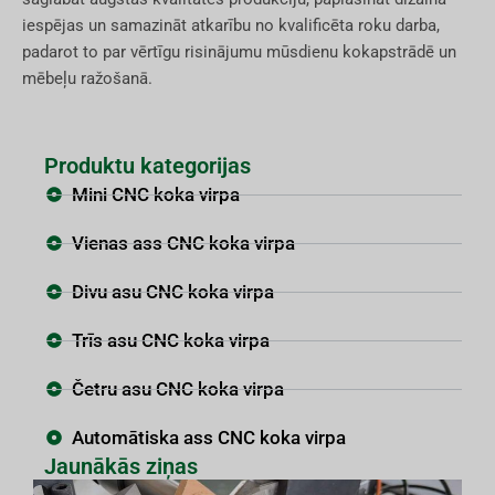
iespējas un samazināt atkarību no kvalificēta roku darba,
padarot to par vērtīgu risinājumu mūsdienu kokapstrādē un
mēbeļu ražošanā.
Produktu kategorijas
Mini CNC koka virpa
Vienas ass CNC koka virpa
Divu asu CNC koka virpa
Trīs asu CNC koka virpa
Četru asu CNC koka virpa
Automātiska ass CNC koka virpa
Jaunākās ziņas