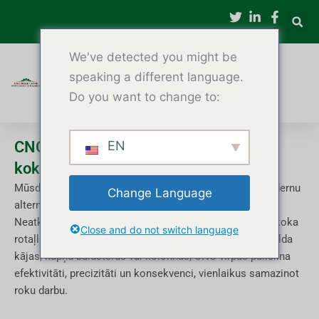
Pāriet
uz
saturu
We've detected you might be
speaking a different language.
Do you want to change to:
CNC koka virpas mēbelēm un
EN
kokapstrādei
Mūsdienu kokapstrādē CNC koka virpas nodrošina modernu
Change Language
alternatīvu tradicionālajām manuālajām virpām.
Neatkarīgi no tā, vai esat hobijs, kas izgatavo unikālas koka
Close and do not switch language
rotaļlietas, vai mēbeļu ražotājs, kas ražo dekoratīvas galda
kājas, kāpņu balusterus vai kolonnas, CNC virpas palielina
efektivitāti, precizitāti un konsekvenci, vienlaikus samazinot
roku darbu.