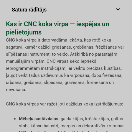
Satura rādītājs
Kas ir CNC koka virpa — iespējas un
pielietojums
CNC koka virpa ir datorvadāma iekārta, kas rotē koka
sagatavi, kamēr dažādi griešanas, grebšanas, frēzēšanas vai
slīpēšanas instrumenti to veido. Atšķirībā no parastajām
manuālajām virpām, CNC virpas seko iepriekš
ieprogrammētām instrukcijām, lai veiktu precīzas kustības,
ļaujot veikt tādus uzdevumus kā virpošana, dobu frēzēšana,
urbšana, grebšana, slīpēšana, gravēšana, formēšana un
rievošana.
CNC koka virpas var ražot ļoti dažādus koka izstrādājumus:
Mēbeļu sastāvdaļas:
galda kājas, krēslu kājas, gultas
stabi, kāpņu balustri, margas un dekoratīvās kolonnas