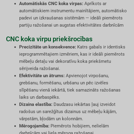
Automātiskās CNC koka virpas:
Aprīkots ar
automātiskiem instrumentu mainītājiem, automātisko
padevi un izkraušanas sistēmām — ideāli piemērots
partiju ražošanai un augstas efektivitātes darbnīcām
CNC koka virpu priekšrocības
Precizitāte un konsekvence:
Katrs gabals ir identisks
ieprogrammētajiem izmēriem, kas ir ideāli piemērots
mēbeļu detaļu vai dekoratīvu koka priekšmetu
sērijveida ražošanai.
Efektivitāte un ātrums:
Apvienojot virpošanu,
grebšanu, formēšanu, urbšanu un pēc izvēles
slīpēšanu vienā iekārtā, tiek samazināts ražošanas
laiks un darbaspēks.
Dizaina elastība:
Daudzasu iekārtas ļauj izveidot
radošus un sarežģītus dizainus uz mēbeļu kājām,
vārpstām, bļodām un kolonnām.
Mērogojamība:
Piemērots hobijiem, nelielām
darbnīcām vai liela mēroga ražošanai