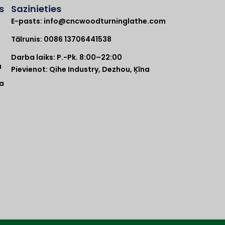
s
Sazinieties
E-pasts:
info@cncwoodturninglathe.com
a
Tālrunis: 0086 13706441538
Darba laiks: P.-Pk. 8:00–22:00
a
Pievienot: Qihe Industry, Dezhou, Ķīna
pa