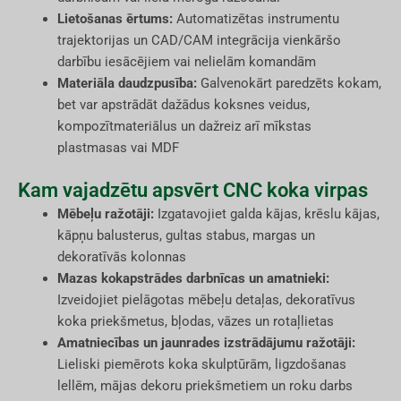
Lietošanas ērtums:
Automatizētas instrumentu
trajektorijas un CAD/CAM integrācija vienkāršo
darbību iesācējiem vai nelielām komandām
Materiāla daudzpusība:
Galvenokārt paredzēts kokam,
bet var apstrādāt dažādus koksnes veidus,
kompozītmateriālus un dažreiz arī mīkstas
plastmasas vai MDF
Kam vajadzētu apsvērt CNC koka virpas
Mēbeļu ražotāji:
Izgatavojiet galda kājas, krēslu kājas,
kāpņu balusterus, gultas stabus, margas un
dekoratīvās kolonnas
Mazas kokapstrādes darbnīcas un amatnieki:
Izveidojiet pielāgotas mēbeļu detaļas, dekoratīvus
koka priekšmetus, bļodas, vāzes un rotaļlietas
Amatniecības un jaunrades izstrādājumu ražotāji:
Lieliski piemērots koka skulptūrām, ligzdošanas
lellēm, mājas dekoru priekšmetiem un roku darbs