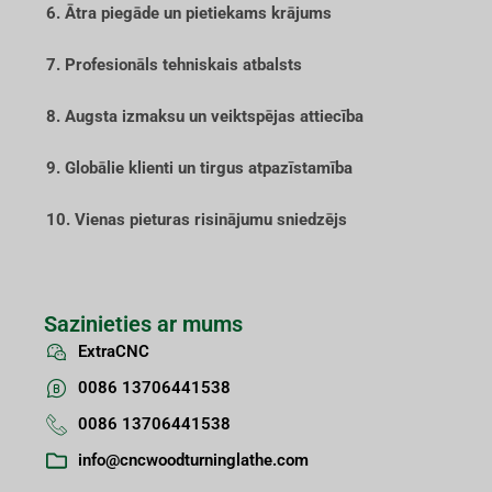
6. Ātra piegāde un pietiekams krājums
7. Profesionāls tehniskais atbalsts
8. Augsta izmaksu un veiktspējas attiecība
9. Globālie klienti un tirgus atpazīstamība
10. Vienas pieturas risinājumu sniedzējs
Sazinieties ar mums
ExtraCNC
0086 13706441538
0086 13706441538
info@cncwoodturninglathe.com