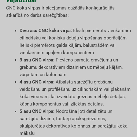
CNC koka virpas ir pieejamas dažādās konfigurācijās
atkarībā no darba sarežģītības:
Divu asu CNC koka virpa:
Ideāli piemērots vienkāršām
cilindrisku vai konisku detaļu virpošanas operācijām,
lieliski piemērots galda kājām, balustrādēm vai
vienkāršiem apaļiem komponentiem
3 asu CNC virpa:
Pievieno pamata gravējumu un
grebumu dekoratīviem dizainiem uz mēbeļu kājām,
vārpstām un kolonnām
4 asu CNC virpa:
Atbalsta sarežģītu grebšanu,
veidošanu un profilēšanu uz cilindriskām vai plakanām
koka virsmām, lai izveidotu greznas mēbeļu detaļas,
kāpņu komponentus vai izliektas detaļas.
5 asu CNC virpa:
Nodrošina ļoti detalizētu un
sarežģītu dizainu, tostarp apakšgriezumus,
skulpturētas dekoratīvas kolonnas un sarežģītu koka
mākslu