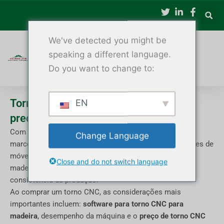
跳
至
内
We've detected you might be
容
speaking a different language.
Do you want to change to:
Torno CNC para madeira: Software,
EN
preços e principais fabricantes
Com a automação CNC se tornando essencial na
Change Language
marcenaria moderna, mais oficinas, fábricas e fabricantes de
móveis estão optando por tornos CNC avançados para
Close and do not switch language
madeira, visando melhorar a precisão, a velocidade e a
consistência da produção.
Ao comprar um torno CNC, as considerações mais
importantes incluem:
software para torno CNC para
madeira
, desempenho da máquina e o
preço de torno CNC