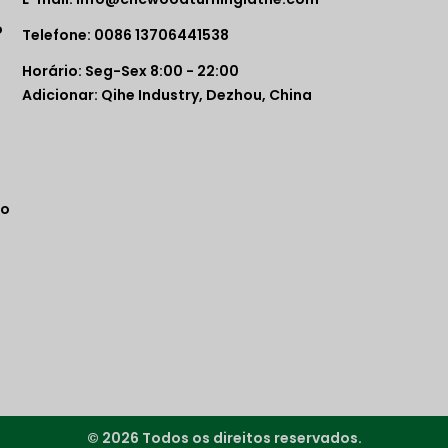
o
Telefone: 0086 13706441538
Horário: Seg-Sex 8:00 - 22:00
Adicionar: Qihe Industry, Dezhou, China
co
© 2026 Todos os direitos reservados.