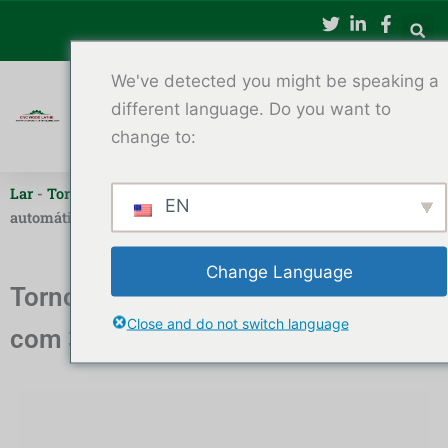
跳
至
内
We've detected you might be speaking a
容
different language. Do you want to
change to:
Lar
-
Torno CNC para madeira de três eixos
-
Torno CNC
EN
automático para torneamento de madeira CT-1512 de 3 eixos
Change Language
Torno CNC para madeira CT-1512
Close and do not switch language
com 3 eixos