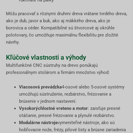
rukoväte na pálky
Môžu pracovať s rôznymi druhmi dreva vrátane tvrdého dreva,
ako je dub, javor a buk, ako aj mäkkého dreva, ako je
borovica a céder. Kompatibilné sú štvorcové aj okrúhle
polotovary, čo umožňuje maximálnu flexibilitu pre zložité
návrhy.
Kľúčové vlastnosti a výhody
Multifunkčné CNC sústruhy na drevo ponúkajú
profesionálnym stolárom a firmám množstvo výhod:
Viacosová prevádzka
4-osové alebo 5-osové systémy
umožňujú sústruženie, rezbárstvo, frézovanie a
brúsenie v jednom nastavení.
Vysokorýchlostné vreteno a motor
: zaisťuje presné
otáčanie, presné frézovanie a plynulé rezbárstvo.
Modulárne nástroje
vymeniteľné nástroje, ako sú
hobľovacie nože, frézy, pílové listy a brúsne zariadenia