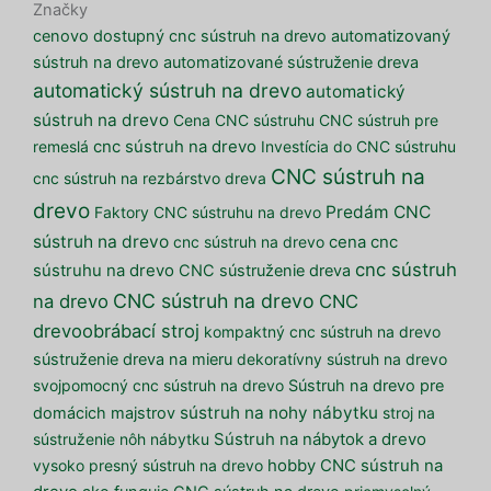
Značky
cenovo dostupný cnc sústruh na drevo
automatizovaný
sústruh na drevo
automatizované sústruženie dreva
automatický sústruh na drevo
automatický
sústruh na drevo
Cena CNC sústruhu
CNC sústruh pre
remeslá
cnc sústruh na drevo
Investícia do CNC sústruhu
CNC sústruh na
cnc sústruh na rezbárstvo dreva
drevo
Predám CNC
Faktory CNC sústruhu na drevo
sústruh na drevo
cnc sústruh na drevo
cena cnc
cnc sústruh
sústruhu na drevo
CNC sústruženie dreva
CNC sústruh na drevo
na drevo
CNC
drevoobrábací stroj
kompaktný cnc sústruh na drevo
sústruženie dreva na mieru
dekoratívny sústruh na drevo
svojpomocný cnc sústruh na drevo
Sústruh na drevo pre
sústruh na nohy nábytku
domácich majstrov
stroj na
sústruženie nôh nábytku
Sústruh na nábytok a drevo
vysoko presný sústruh na drevo
hobby CNC sústruh na