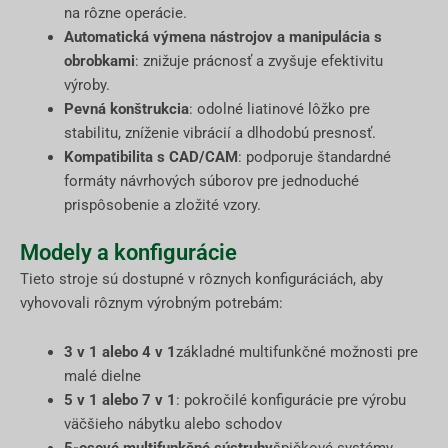
na rôzne operácie.
Automatická výmena nástrojov a manipulácia s
obrobkami
: znižuje prácnosť a zvyšuje efektivitu
výroby.
Pevná konštrukcia
: odolné liatinové lôžko pre
stabilitu, zníženie vibrácií a dlhodobú presnosť.
Kompatibilita s CAD/CAM
: podporuje štandardné
formáty návrhových súborov pre jednoduché
prispôsobenie a zložité vzory.
Modely a konfigurácie
Tieto stroje sú dostupné v rôznych konfiguráciách, aby
vyhovovali rôznym výrobným potrebám:
3 v 1 alebo 4 v 1
základné multifunkčné možnosti pre
malé dielne
5 v 1 alebo 7 v 1
: pokročilé konfigurácie pre výrobu
väčšieho nábytku alebo schodov