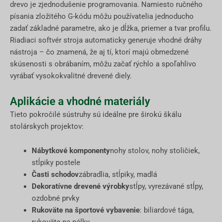
drevo je zjednodušenie programovania. Namiesto ručného
písania zložitého G-kódu môžu používatelia jednoducho
zadať základné parametre, ako je dĺžka, priemer a tvar profilu.
Riadiaci softvér stroja automaticky generuje vhodné dráhy
nástroja – čo znamená, že aj tí, ktorí majú obmedzené
skúsenosti s obrábaním, môžu začať rýchlo a spoľahlivo
vyrábať vysokokvalitné drevené diely.
Aplikácie a vhodné materiály
Tieto pokročilé sústruhy sú ideálne pre širokú škálu
stolárskych projektov:
Nábytkové komponenty
nohy stolov, nohy stoličiek,
stĺpiky postele
Časti schodov
zábradlia, stĺpiky, madlá
Dekoratívne drevené výrobky
stĺpy, vyrezávané stĺpy,
ozdobné prvky
Rukoväte na športové vybavenie
: biliardové tága,