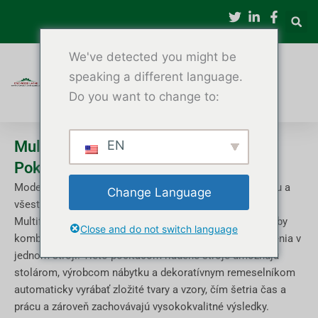
Preskočiť
na
obsah
We've detected you might be
speaking a different language.
Do you want to change to:
Multifunkčný CNC sústruh na drevo –
EN
Pokročilé drevoobrábacie stroje
Moderné spracovanie dreva vyžaduje presnosť, efektivitu a
Change Language
všestrannosť.
Multifunkčné CNC sústruhy na drevo spĺňajú tieto potreby
Close and do not switch language
kombináciou sústruženia, frézovania, rezbárstva a brúsenia v
jednom stroji. Tieto počítačom riadené stroje umožňujú
stolárom, výrobcom nábytku a dekoratívnym remeselníkom
automaticky vyrábať zložité tvary a vzory, čím šetria čas a
prácu a zároveň zachovávajú vysokokvalitné výsledky.