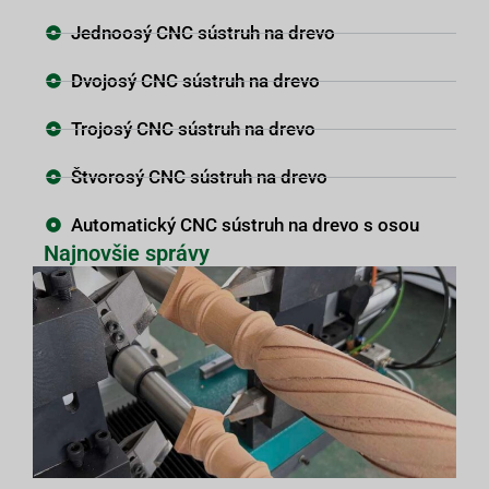
Jednoosý CNC sústruh na drevo
Dvojosý CNC sústruh na drevo
Trojosý CNC sústruh na drevo
Štvorosý CNC sústruh na drevo
Automatický CNC sústruh na drevo s osou
Najnovšie správy