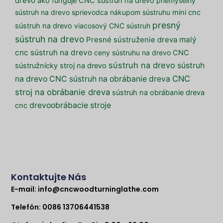
drevo
ako funguje CNC sústruh na drevo
priemyselný
sústruh na drevo
sprievodca nákupom sústruhu
mini cnc
presný
sústruh na drevo
viacosový CNC sústruh
sústruh na drevo
malý
Presné sústruženie dreva
cnc sústruh na drevo
ceny sústruhu na drevo
CNC
sústruh na drevo
sústruh
sústružnícky stroj na drevo
CNC
na drevo
CNC sústruh na obrábanie dreva
stroj na obrábanie dreva
sústruh na obrábanie dreva
drevoobrábacie stroje
cnc
Kontaktujte Nás
E-mail:
info@cncwoodturninglathe.com
Telefón: 0086 13706441538