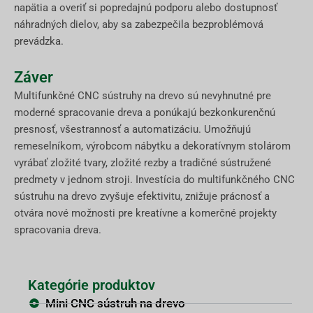
napätia a overiť si popredajnú podporu alebo dostupnosť
náhradných dielov, aby sa zabezpečila bezproblémová
prevádzka.
Záver
Multifunkčné CNC sústruhy na drevo sú nevyhnutné pre
moderné spracovanie dreva a ponúkajú bezkonkurenčnú
presnosť, všestrannosť a automatizáciu. Umožňujú
remeselníkom, výrobcom nábytku a dekoratívnym stolárom
vyrábať zložité tvary, zložité rezby a tradičné sústružené
predmety v jednom stroji. Investícia do multifunkčného CNC
sústruhu na drevo zvyšuje efektivitu, znižuje prácnosť a
otvára nové možnosti pre kreatívne a komerčné projekty
spracovania dreva.
Kategórie produktov
Mini CNC sústruh na drevo