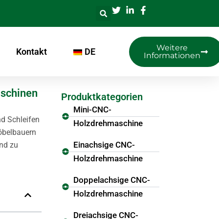
Weitere
Kontakt
DE
Informationen
aschinen
Produktkategorien
Mini-CNC-
nd Schleifen
Holzdrehmaschine
Möbelbauern
Einachsige CNC-
nd zu
Holzdrehmaschine
Doppelachsige CNC-
Holzdrehmaschine
Dreiachsige CNC-