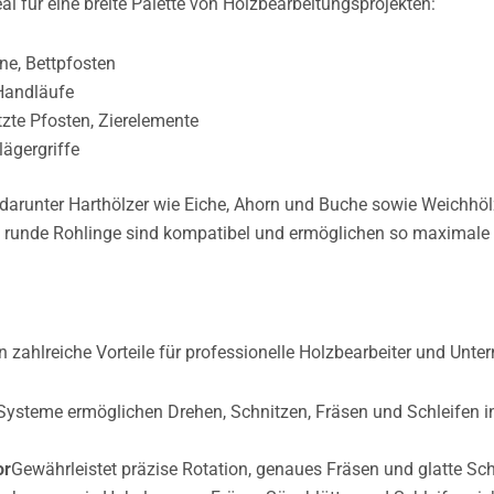
 für eine breite Palette von Holzbearbeitungsprojekten:
ne, Bettpfosten
 Handläufe
tzte Pfosten, Zierelemente
lägergriffe
 darunter Harthölzer wie Eiche, Ahorn und Buche sowie Weichhöl
 runde Rohlinge sind kompatibel und ermöglichen so maximale F
zahlreiche Vorteile für professionelle Holzbearbeiter und Unte
Systeme ermöglichen Drehen, Schnitzen, Fräsen und Schleifen in
or
Gewährleistet präzise Rotation, genaues Fräsen und glatte Sch