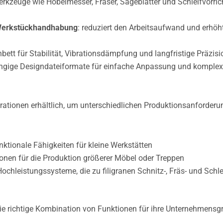
rkzeuge wie Hobelmesser, Fräser, Sägeblätter und Schleifvorric
Werkstückhandhabung
: reduziert den Arbeitsaufwand und erhöht
bett für Stabilität, Vibrationsdämpfung und langfristige Präzisi
gängige Designdateiformate für einfache Anpassung und komplex
rationen erhältlich, um unterschiedlichen Produktionsanforder
nktionale Fähigkeiten für kleine Werkstätten
tionen für die Produktion größerer Möbel oder Treppen
Hochleistungssysteme, die zu filigranen Schnitz-, Fräs- und Schle
e richtige Kombination von Funktionen für ihre Unternehmensg