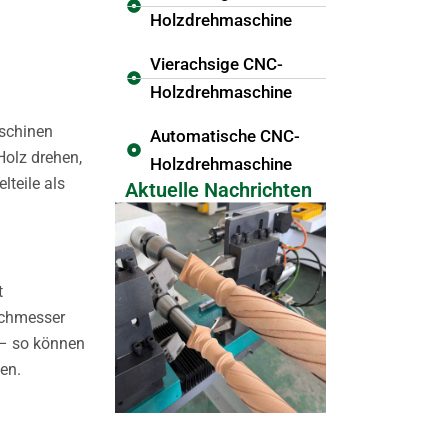
Holzdrehmaschine
Vierachsige CNC-
Holzdrehmaschine
schinen
Automatische CNC-
Holz drehen,
Holzdrehmaschine
lteile als
Aktuelle Nachrichten
t
rchmesser
 – so können
en.