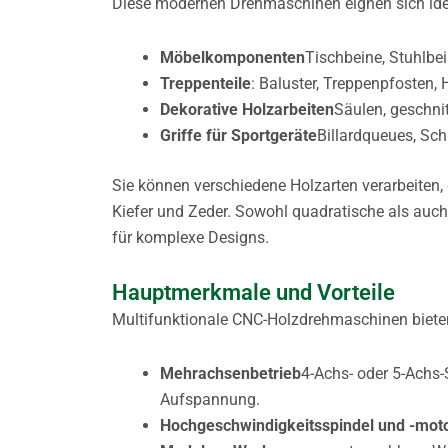
Diese modernen Drehmaschinen eignen sich ideal
Möbelkomponenten
Tischbeine, Stuhlbei
Treppenteile
: Baluster, Treppenpfosten,
Dekorative Holzarbeiten
Säulen, geschni
Griffe für Sportgeräte
Billardqueues, Sch
Sie können verschiedene Holzarten verarbeiten,
Kiefer und Zeder. Sowohl quadratische als auch
für komplexe Designs.
Hauptmerkmale und Vorteile
Multifunktionale CNC-Holzdrehmaschinen bieten 
Mehrachsenbetrieb
4-Achs- oder 5-Achs-
Aufspannung.
Hochgeschwindigkeitsspindel und -mot