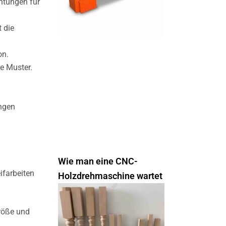
htungen für
 die
on.
e Muster.
ungen
Wie man eine CNC-
ifarbeiten
Holzdrehmaschine wartet
röße und