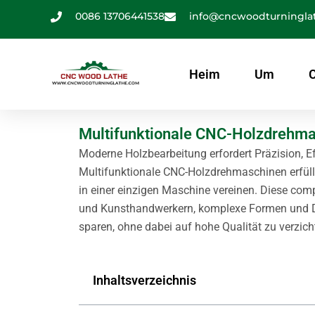
Zum
0086 13706441538
info@cncwoodturningla
Inhalt
springen
Heim
Um
Multifunktionale CNC-Holzdrehmas
Moderne Holzbearbeitung erfordert Präzision, Eff
Multifunktionale CNC-Holzdrehmaschinen erfüll
in einer einzigen Maschine vereinen. Diese co
und Kunsthandwerkern, komplexe Formen und De
sparen, ohne dabei auf hohe Qualität zu verzich
Inhaltsverzeichnis